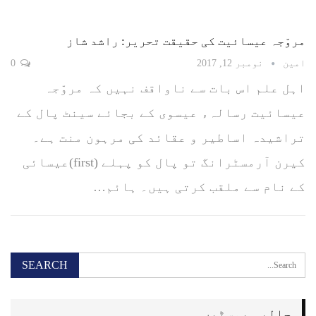
مروّجہ عیسائیت کی حقیقت تحریر: راشد شاز
امین
نومبر 12, 2017
0
اہل علم اس بات سے ناواقف نہیں کہ مروّجہ
عیسائیت رسالہء عیسوی کے بجائے سینٹ پال کے
تراشیدہ اساطیر و عقائد کی مرہون منت ہے۔
کیرن آرمسٹرانگ تو پال کو پہلے (first)عیسائی
کے نام سے ملقب کرتی ہیں۔ ہائم…
حالیہ پوسٹیں