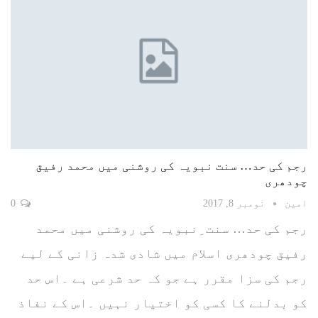
رجم کی حد… سنت نبویہ کی روشنی میں محمد رفیق
چودھری
امین
نومبر 8, 2017
0
رجم کی حد… سنت ِنبویہ کی روشنی میں محمد
رفیق چودھری اسلام میں شادی شدہ زانی کے لیے
رجم کی سزا مقرر ہے جو کہ حد شرعی ہے ۔اس حد
کو بدلنے کا کسی کو اختیار نہیں ۔اس کے نفاذ