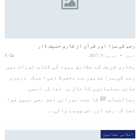
رجم کی سزا اور قرآن از قاری حنیف ڈار
امین
نومبر 9, 2017
0
بخاری شریف کے مطابق یہود کی کتاب تورات میں
رجم کی سزا صدیوں سے محفوظ تھی - جبکہ دوسری
جانب مسلمانوں کا حال یہ تھا کہ ابھی
رسالتمآب ﷺ کا جسد نورانی دفن بھی نہیں ھوا
تھا کہ رجم اور دس چوسے والی…
اسلامی مضامین