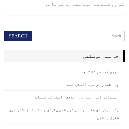
کو روکنے کے لیے سفارش کرنا…
حالیہ پوسٹیں
میری کرسمس کا ترجمہ
وہ اشعار جو ضرب المثل بنے
اجتہادی امور میں دور خلافت راشدہ کے فیصلے
یک بارگی دی جانے والی تین طلاق _قرآن و سنت کی روشنی میں
طفیل ہاشمی