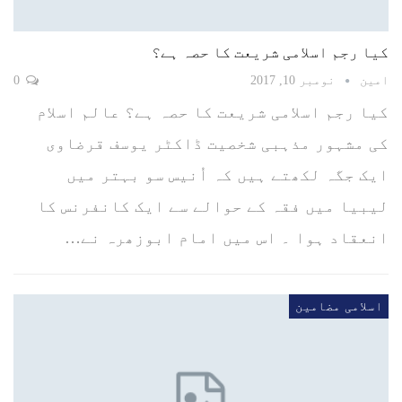
کیا رجم اسلامی شریعت کا حصہ ہے؟
امین
نومبر 10, 2017
0
کیا رجم اسلامی شریعت کا حصہ ہے؟ عالم اسلام
کی مشہور مذہبی شخصیت ڈاکٹر یوسف قرضاوی
ایک جگہ لکھتے ہیں کہ اُنیس سو بہتر میں
لیبیا میں فقہ کے حوالے سے ایک کانفرنس کا
انعقاد ہوا ۔ اس میں امام ابوزھرہ نے…
اسلامی مضامین