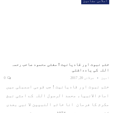
اسلامی مضامین
ختم نبوت اور قادیانیت ! مفتی محمود صاحب رحمہ
اللہ کی یادداشتی
امین
جولائی 20, 2017
0
ختم نبوت اور قادیانیت ! جب قومی اسمبلی میں
امام الانبیاء محمد الرسول اللہ کے امتی نبئ
مکرم کا فرمان انا خاتم النبیین لا نبی بعدی