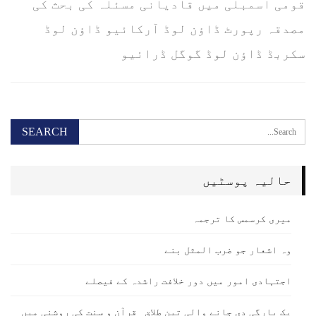
قومی اسمبلی میں قادیانی مسئلہ کی بحث کی
مصدقہ رپورٹ ڈاؤن لوڈ آرکائیو ڈاؤن لوڈ
سکربڈ ڈاؤن لوڈ گوگل ڈرائیو
حالیہ پوسٹیں
میری کرسمس کا ترجمہ
وہ اشعار جو ضرب المثل بنے
اجتہادی امور میں دور خلافت راشدہ کے فیصلے
یک بارگی دی جانے والی تین طلاق _قرآن و سنت کی روشنی میں