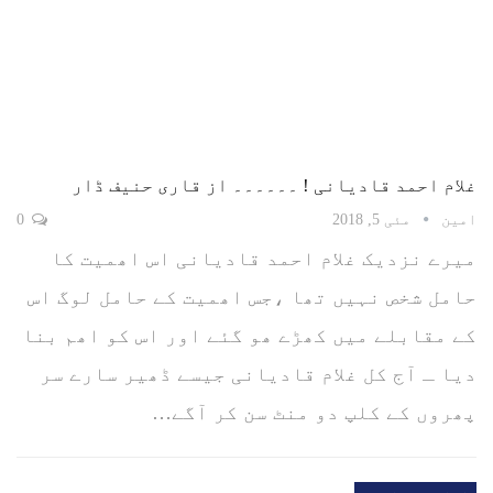
غلام احمد قادیانی ! ۔۔۔۔۔۔ از قاری حنیف ڈار
امین
مئی 5, 2018
0
میرے نزدیک غلام احمد قادیانی اس اھمیت کا
حامل شخص نہیں تھا ،جس اھمیت کے حامل لوگ اس
کے مقابلے میں کھڑے ھو گئے اور اس کو اھم بنا
دیا ـ آج کل غلام قادیانی جیسے ڈھیر سارے سر
پھروں کے کلپ دو منٹ سن کر آگے…