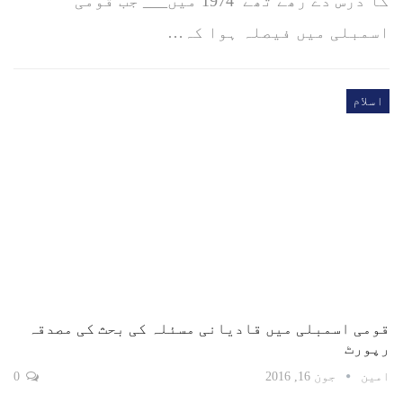
کا درس دے رھے تھے 1974 میں___ جب قومی
اسمبلی میں فیصلہ ہوا کہ…
اسلام
قومی اسمبلی میں قادیانی مسئلہ کی بحث کی مصدقہ
رپورٹ
امین
جون 16, 2016
0