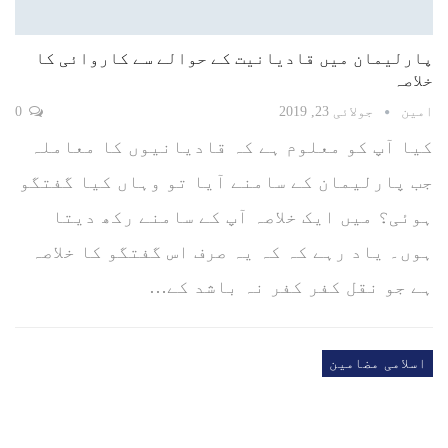
پارلیمان میں قادیانیت کے حوالے سے کاروائی کا
خلاصہ
امین
جولائی 23, 2019
0
کیا آپ کو معلوم ہے کہ قادیانیوں کا معاملہ
جب پارلیمان کے سامنے آیا تو وہاں کیا گفتگو
ہوئی؟ میں ایک خلاصہ آپ کے سامنے رکھ دیتا
ہوں۔ یاد رہے کہ کہ یہ صرف اس گفتگو کا خلاصہ
ہے جو نقل کفر کفر نہ باشد کے…
اسلامی مضامین