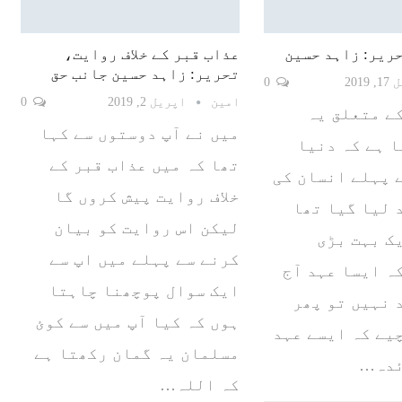
ریر: زاہد حسین
عذاب قبر کے خلاف روایت،
تحریر: زاہد حسین جانب حق
2019
0
امین
اپریل 2, 2019
0
کے متعلق یہ
میں نے آپ دوستوں سے کہا
 ہے کہ دنیا
تھا کہ میں عذاب قبر کے
ے پہلے انسان کی
خلاف روایت پیش کروں گا
 لیا گیا تھا
لیکن اس روایت کو بیان
ک بہت بڑی
کرنے سے پہلے میں اپ سے
ہ ایسا عہد آج
ایک سوال پوچھنا چاہتا
 نہیں تو پھر
ہوں کہ کیا آپ میں سے کوئ
یے کہ ایسے عہد
مسلمان یہ گمان رکھتا ہے
ئدہ…
کہ اللہ…