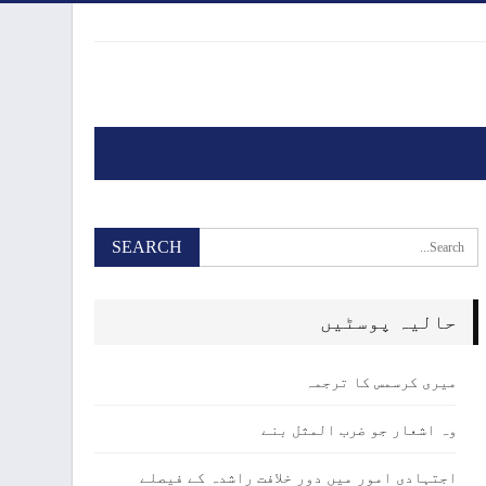
حالیہ پوسٹیں
میری کرسمس کا ترجمہ
وہ اشعار جو ضرب المثل بنے
اجتہادی امور میں دور خلافت راشدہ کے فیصلے