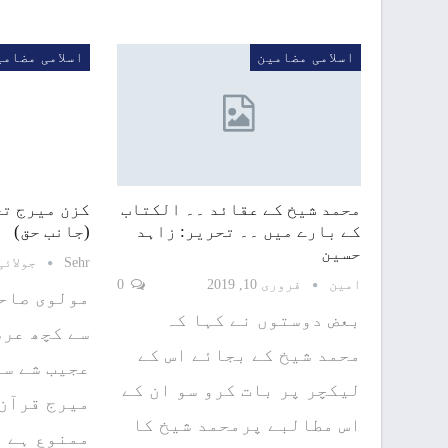
اسلامی مضامین
اسلامی مضامی
محمد شیخ کے عقائد ۔۔ الکتاب
کزن میرج تح
کے بارے میں ۔۔ تحریر: زاہد
(جانب حق)
حسین
Sehr
جولائی 27, 18
امین
فروری 10, 2019
0
مولوی صاحب
بعض دوستوں نے کہا کہ
سے کچھ عرص
محمد شیخ کے بجائے اس کے
عجیب شے سا
لیکچر پر بات کرو سو ان کے
میرج قرآن 
اس مطالبے پرمحمد شیخ کا
ممنوع ہے ۔