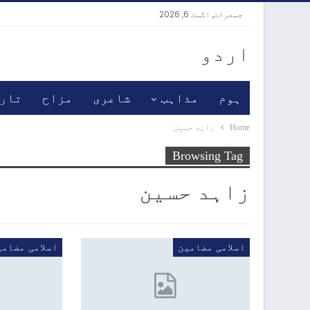
جمعرات, اگست 6, 2026
اردو
ہوم
مذاہب
شاعری
مزاح
تار
Home
زاہد حسین
Browsing Tag
زاہد حسین
اسلامی مضامین
اسلامی مضامی