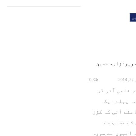
ن
ریر: زاہد حسین
20
0
 نامی آئی ڈی
ہ پہلے ایک
منے آئی کہ کزن
کے حساب سے
 انہوں نے سورہ