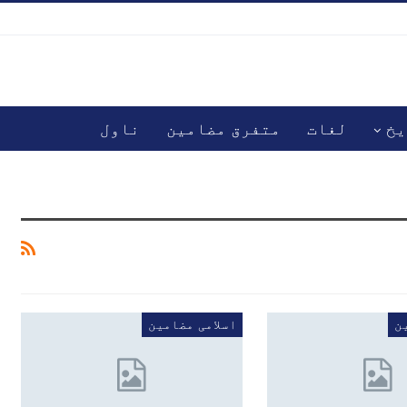
یخ
لغات
متفرق مضامین
ناول
ن
اسلامی مضامین