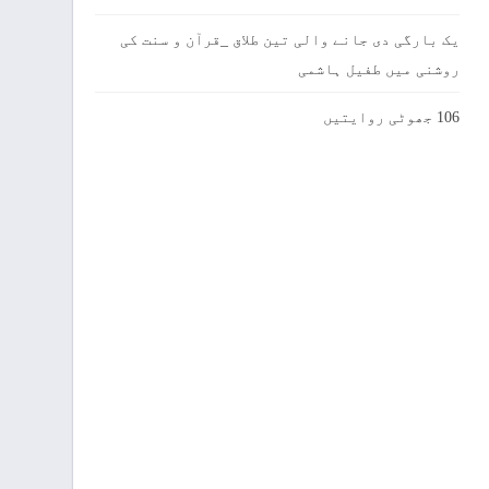
یک بارگی دی جانے والی تین طلاق _قرآن و سنت کی
روشنی میں طفیل ہاشمی
106 جھوٹی روایتیں