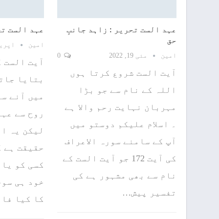
عہد الست تحریر : زاہد جانبِ
عہد الست تح
حق
امین
اپریل 17, 
امین
مئی 19, 2022
0
آیت الست 
آیت الست شروع کرتا ہوں
بتایا جاتا
اللہ کے نام سے جو بڑا
میں آنے س
مہربان نہایت رحم والا ہے
روح سے عہد
۔ اسلام علیکم دوستو میں
لیکن یہ ای
آپ کے سامنے سورہ الاعراف
حقیقت ہے ک
کی آیت 172 جو آیت الست کے
کسی کو یاد
نام سے بھی مشہور ہے کی
خود ہی سوچ
تفسیر پیش…
کا کیا فا