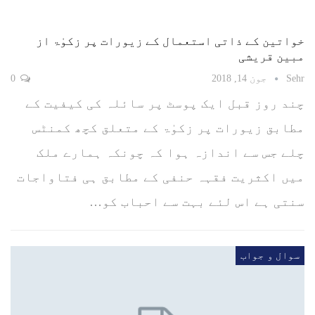
خواتین کے ذاتی استعمال کے زیورات پر زکوٰۃ از
مبین قریشی
Sehr
جون 14, 2018
0
چند روز قبل ایک پوسٹ پر سائلہ کی کیفیت کے
مطابق زیورات پر زکوٰۃ کے متعلق کچھ کمنٹس
چلے جس سے اندازہ ہوا کہ چونکہ ہمارے ملک
میں اکثریت فقہہ حنفی کے مطابق ہی فتاواجات
سنتی ہے اس لئے بہت سے احباب کو…
سوال و جواب