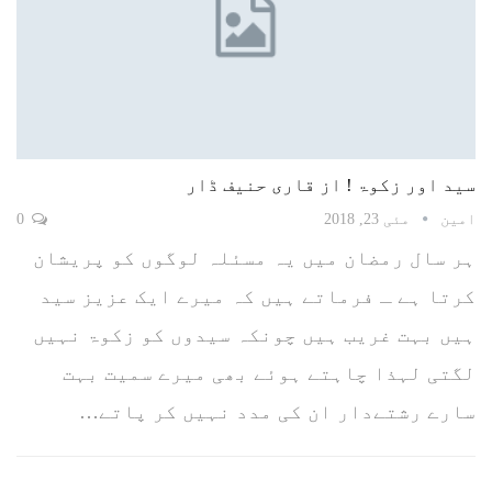
سید اور زکوۃ ! از قاری حنیف ڈار
امین
مئی 23, 2018
0
ہر سال رمضان میں یہ مسئلہ لوگوں کو پریشان
کرتا ہے ـ فرماتے ہیں کہ میرے ایک عزیز سید
ہیں بہت غریب ہیں چونکہ سیدوں کو زکوۃ نہیں
لگتی لہذا چاہتے ہوئے بھی میرے سمیت بہت
سارے رشتےدار ان کی مدد نہیں کر پاتے…