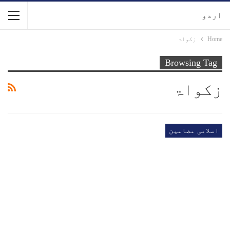
اردو
Home
زکواۃ
Browsing Tag
زکواۃ
اسلامی مضامین