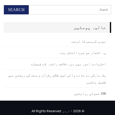
حالیہ پوسٹیں
میری کرسمس کا ترجمہ
وہ اشعار جو ضرب المثل بنے
اجتہادی امور میں دور خلافت راشدہ کے فیصلے
یک بارگی دی جانے والی تین طلاق _قرآن و سنت کی روشنی میں
طفیل ہاشمی
106 جھوٹی روایتیں
© 2026 - اردو. All Rights Reserved.