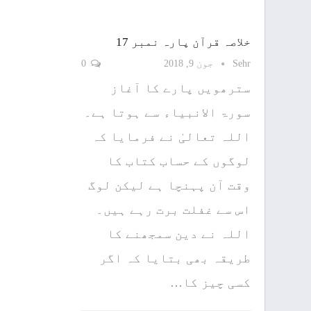
خلاصہ قرآن پارہ نمبر 17
Sehr
جون 9, 2018
0
سترھویں پارے کا آغاز
سورۃ الانبیاء سے ہوتا ہے۔
اللہ تعالیٰ نے فرمایا کہ
لوگوں کے حساب کتاب کا
وقت آن پہنچا ہے لیکن لوگ
اس سے غفلت برت رہے ہیں۔
اللہ نے دین سمجھنے کا
طریقہ بھی بتایا کہ اگر
کسی چیز کا…