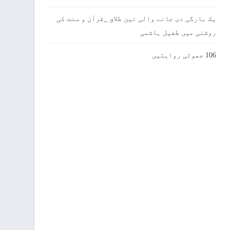
یک بارگی دی جانے والی تین طلاق _قرآن و سنت کی
روشنی میں طفیل ہاشمی
106 جھوٹی روایتیں