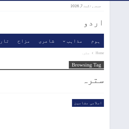
جمعہ, اگست 7, 2026
اردو
ہوم
مذاہب
شاعری
مزاح
تار
Home
سترہ
Browsing Tag
سترہ
اسلامی مضامین