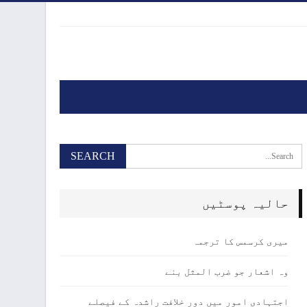
حالیہ پوسٹیں
میری کرسمس کا ترجمہ
وہ اشعار جو ضرب المثل بنے
اجتہادی امور میں دور خلافت راشدہ کے فیصلے