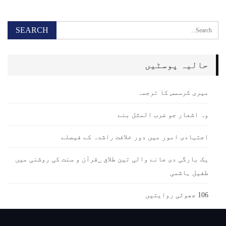
حالیہ پوسٹیں
میری کرسمس کا ترجمہ
وہ اشعار جو ضرب المثل بنے
اجتہادی امور میں دور خلافت راشدہ کے فیصلے
یک بارگی دی جانے والی تین طلاق _قرآن و سنت کی روشنی میں
طفیل ہاشمی
106 جھوٹی روایتیں