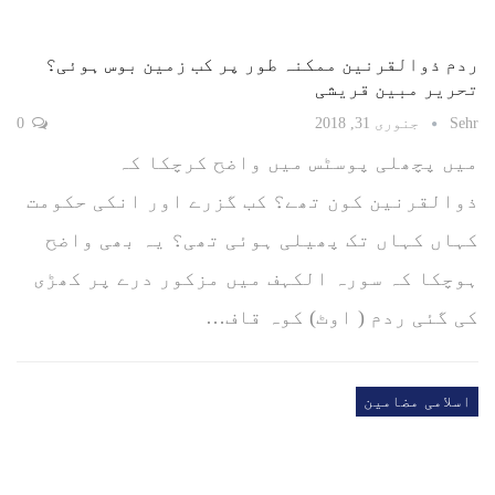
ردم ذوالقرنین ممکنہ طور پر کب زمین بوس ہوئی؟
تحریر مبین قریشی
Sehr
جنوری 31, 2018
0
میں پچھلی پوسٹس میں واضح کرچکا کہ
ذوالقرنین کون تھے؟ کب گزرے اور انکی حکومت
کہاں کہاں تک پھیلی ہوئی تھی؟ یہ بھی واضح
ہوچکا کہ سورہ الکہف میں مزکور درے پر کھڑی
کی گئی ردم ( اوٹ) کوہ قاف…
اسلامی مضامین