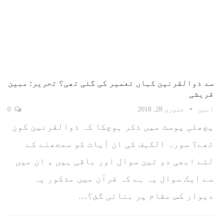
سد ذوالقرنین کہاں تعمیر کی گئی تھی؟ تحریر: مبین
قریشی
امین
جنوری 28, 2018
0
پچھلی پوسٹ میں ذکر ہوچکا کہ ذوالقرنین کون
تھے؟ سورہ الکہف کی ان آیات کو سمجھنے کے
لئے ابھی دو تین سوال اور باقی ہیں ، ان میں
سے ایک سوال یہ ہے کہ قرآن میں مذکور یہ
دیوار کس مقام پر بنائی گئ؟…