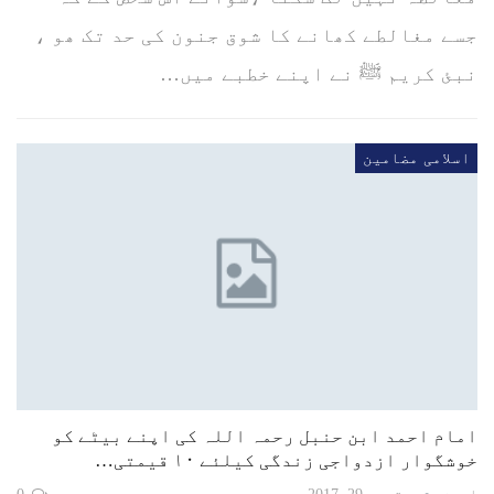
جسے مغالطے کھانے کا شوق جنون کی حد تک ھو ،
نبئ کریم ﷺ نے اپنے خطبے میں…
اسلامی مضامین
امام احمد ابن حنبل رحمہ اللہ کی اپنے بیٹے کو
خوشگوار ازدواجی زندگی کیلئے ۱۰ قیمتی…