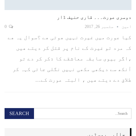
دوسری عورت۔۔۔ قاری حنیف ڈار
امین
ستمبر 26, 2017
0
کیا عورت میں غیرت نہیں ھوتی ھے ؟سوال یہ ھے
کہ مرد تو غیرت کے نام پر قتل کر دیتے ھیں
،اگر بیوی سابقہ معاشقے کا ذکر کر دے تو
آنکھ سے دیکھی مکھی نہیں نگلی جاتی کہہ کر
طلاق دے دیتے ھیں ، البتہ عورت کے…
حالیہ پوسٹیں