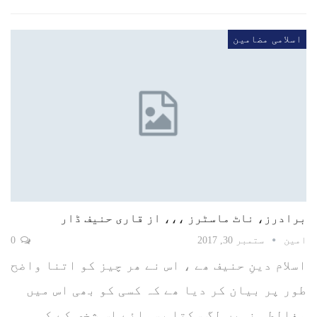
اسلامی مضامین
برادرز، ناٹ ماسٹرز ،،، از قاری حنیف ڈار
امین
ستمبر 30, 2017
0
اسلام دینِ حنیف ھے ، اس نے ھر چیز کو اتنا واضح
طور پر بیان کر دیا ھے کہ کسی کو بھی اس میں
مغالطہ نہیں لگ سکتا ،سوائے اس شخص کے کہ