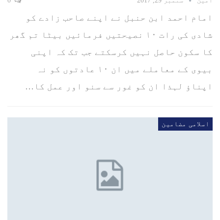
امین
ستمبر 29, 2017
0
امام احمد ابن حنبل نے اپنے صاحب زادے کو
شادی کی رات ۱۰ نصیحتیں فرمائیں بیٹا تم گھر
کا سکون حاصل نہیں کرسکتے جب تک کہ اپنی
بیوی کے معاملے میں ان ۱۰ عادتوں کو نہ
اپناؤ لہذا ان کو غور سے سنو اور عمل کا…
اسلامی مضامین