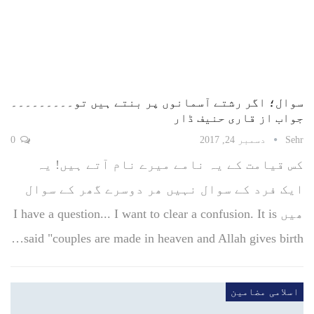
سوال؛ اگر رشتے آسمانوں پر بنتے ہیں تو۔۔۔۔۔۔۔۔۔
جواب از قاری حنیف ڈار
Sehr
دسمبر 24, 2017
0
کس قیامت کے یہ نامے میرے نام آتے ہیں! یہ
ایک فرد کے سوال نہیں ھر دوسرے گھر کے سوال
ھیں I have a question... I want to clear a confusion. It is
said "couples are made in heaven and Allah gives birth…
اسلامی مضامین