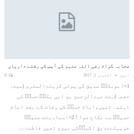
صحابہ کرام رضی اللہ عنہم کی آپس کی رشتے داریاں
امین
اکتوبر 2, 2017
0
1=ابوبکرؓ صدیق کی پوتی قرینۃالصغری (سیدہ
حفصہ)بنت عبدالرحمن بن ابی بکرؓ.حسنؓ کی
اہلیہ تھیں،امام حسنؓ کی وفات کے بعد امام
حسینؓ سے نکاح ھوا ! 2=اسماءبنت عمیسؓ
جوپہلےصدیقِ اکبرؓکی بیوی تھیں فاطمۃ…