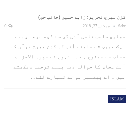
کزن میرج تحریر: زاہد حسین (جانب حق)
Sehr
جولائی 27, 2018
0
مولوی صاحب نامی آئی ڈی سے کچھ عرصہ پہلے
ایک عجیب شے سامنے آئی کہ کزن میرج قرآن کے
حساب سے ممنوع ہے ۔ انہوں نے سورہ الاحزاب
آیت پچاس کا حوالہ دیا پہلے ترجمہ دیکھتے
ہیں ۔ اے پیغمبر ہم نے تمہارے لئے…
ISLAM