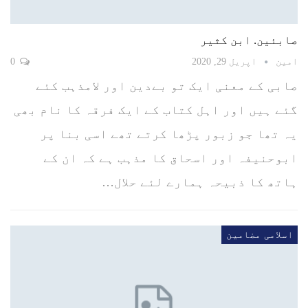
صابئین. ابن کثیر
امین
اپریل 29, 2020
0
صابی کے معنی ایک تو بےدین اور لامذہب کئے
گئے ہیں اور اہل کتاب کے ایک فرقہ کا نام بھی
یہ تھا جو زبور پڑھا کرتے تھے اسی بنا پر
ابوحنیفہ اور اسحاق کا مذہب ہے کہ ان کے
ہاتھ کا ذبیحہ ہمارے لئے حلال…
اسلامی مضامین