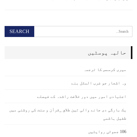
حالیہ پوسٹیں
میری کرسمس کا ترجمہ
وہ اشعار جو ضرب المثل بنے
اجتہادی امور میں دور خلافت راشدہ کے فیصلے
یک بارگی دی جانے والی تین طلاق _قرآن و سنت کی روشنی میں
طفیل ہاشمی
106 جھوٹی روایتیں