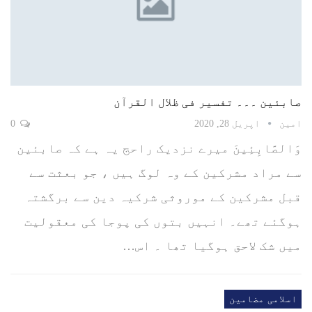
صابئین ۔۔۔ تفسیر فی ظلال القرآن
امین
اپریل 28, 2020
0
وَالصَّابِئِينَ میرے نزدیک راحج یہ ہے کہ صابئین
سے مراد مشرکین کے وہ لوگ ہیں ، جو بعثت سے
قبل مشرکین کے موروثی شرکیہ دین سے برگشتہ
ہوگئے تھے۔ انہیں بتوں کی پوجا کی معقولیت
میں شک لاحق ہوگیا تھا ۔ اس…
اسلامی مضامین