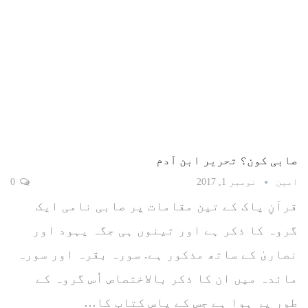
صابی کون؟ تحریر ابن آدم
امین
نومبر 1, 2017
0
قرآنِ پاک کے تین مقامات پر صابی نامی ایک
گروہ کا ذکر ہے اور تینوں ہی جگہ یہود اور
نصاریٰ کے ساتھ مذکور ہے. سورہ بقرہ اور سورہ
مائدہ میں ان کا ذکر بالاختصاص اُس گروہ کے
طور پر ہوا ہے جس کے پاس کتاب کا…