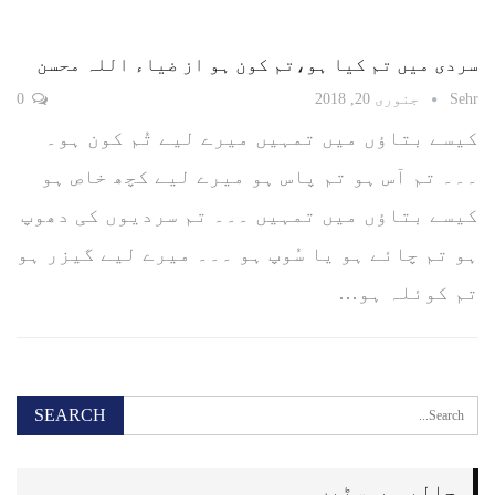
سردی میں تم کیا ہو،تم کون ہو از ضیاء اللہ محسن
Sehr
جنوری 20, 2018
0
کیسے بتاؤں میں تمہیں میرے لیے تُم کون ہو۔
۔۔۔ تم آس ہو تم پاس ہو میرے لیے کچھ خاص ہو
کیسے بتاؤں میں تمہیں ۔۔۔ تم سردیوں کی دھوپ
ہو تم چائے ہو یا سُوپ ہو ۔۔۔ میرے لیے گیزر ہو
تم کوئلہ ہو…
حالیہ پوسٹیں