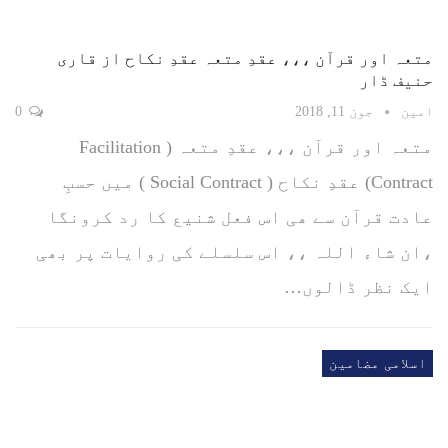
متعہ اور قرآن ،،، عقدِ متعہ عقدِ نکاح از قاری
حنیف ڈار
امین
جون 11, 2018
0
متعہ اور قرآن ،،، عقدِ متعہ ( Facilitation
Contract) عقدِ نکاح ( Social Contract ) میں حسبِ
عادت قرآن سے ھی اس فعل شنیع کا رد کرونگا
،ان شاء اللہ ،، اس سلسلے کی روایات پر بھی
ایک نظر ڈالوں…
اسلامی مضامین