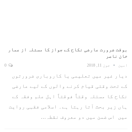
بوقت ضرورت عارضی نکاح کے جواز کا مسئلہ از عمار
خان ناصر
امین
جون 11, 2018
0
دیار غیر میں تعلیمی یا کاروباری ضرورتوں
کے تحت وقتی قیام کرنے والوں کے لیے عارضی
نکاح کا مسئلہ وقتاً‌ فوقتاً‌ اہل علم وفقہ کے
ہاں زیر بحث آتا رہتا ہے۔ اسلامی فقہی روایت
میں اس ضمن میں دو معروف نقطہ…