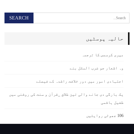
حالیہ پوسٹیں
میری کرسمس کا ترجمہ
وہ اشعار جو ضرب المثل بنے
اجتہادی امور میں دور خلافت راشدہ کے فیصلے
یک بارگی دی جانے والی تین طلاق _قرآن و سنت کی روشنی میں
طفیل ہاشمی
106 جھوٹی روایتیں