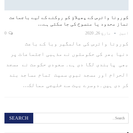
کورونا وائرس کے پھیلاؤ کو روکنے کے لیے باجماعت
نماز محدود یا منسوخ کی جا سکتی ہے…
امین
مارچ 26, 2020
0
کورونا وائرس کی عالمگیر وبا کے باعث
دنیا بھر کی حکومتوں نے مذہبی اجتماعات پر
بھی پابندی لگا دی ہے۔ سعودی حکومت نے مسجد
الحرام اور مسجد نبوی سمیت تمام مساجد بند
کر دی ہیں۔دوسرے بہت سے خلیجی ممالک…