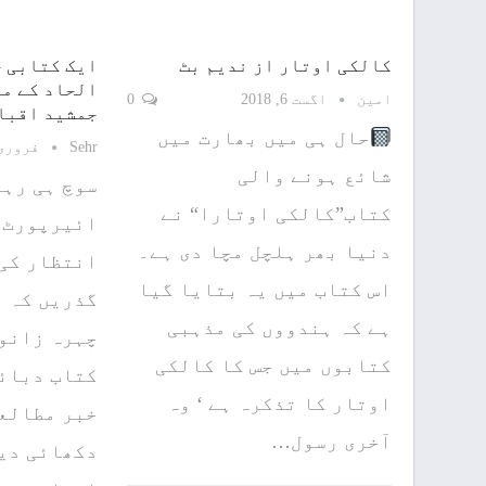
کالکی اوتار از ندیم بٹ
ایک کتابی چ
الحاد کے مو
امین
اگست 6, 2018
0
جمشید اقبا
حال ہی میں بھارت میں
Sehr
فروری 2, 18
شائع ہونے والی
سوچ ہی رہا
کتاب”کالکی اوتارا“ نے
ائیرپورٹ 
دنیا بھر ہلچل مچا دی ہے۔
انتظار کی 
اس کتاب میں يہ بتایا گیا
گذریں کہ م
ہے کہ ہندووں کی مذہبی
چہرہ زانو 
کتابوں میں جس کا کالکی
کتاب دبائے
اوتار کا تذکرہ ہے ‘ وہ
خبر مطالعے
آخری رسول…
دکھائی دیا