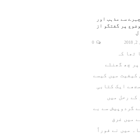
ہرے سے مذہب اور
ضوع پر گفتگو از
ل
20
0
 تھا کہ
پر چھ گھنٹے
کیفیت میں کیسے
جھے ایک کتابی
کے رحل میں
 گردوپیش سے بے
 میں غرق
۔ میں نے فوراً