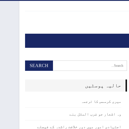
حالیہ پوسٹیں
میری کرسمس کا ترجمہ
وہ اشعار جو ضرب المثل بنے
اجتہادی امور میں دور خلافت راشدہ کے فیصلے