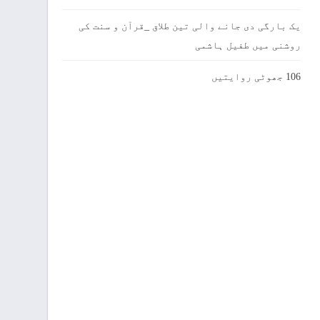
یک بارگی دی جانے والی تین طلاق _قرآن و سنت کی
روشنی میں طفیل ہاشمی
106 جھوٹی روایتیں