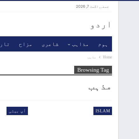
جمعہ, اگست 7, 2026
اردو
ہوم
مذاہب
شاعری
مزاح
تار
Home
مذہب
Browsing Tag
مذہب
ISLAM
آپ بیتی