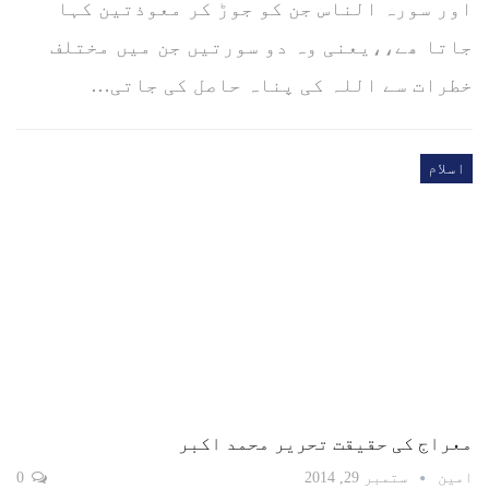
اور سورہ الناس جن کو جوڑ کر معوذتین کہا
جاتا ھے،،یعنی وہ دو سورتیں جن میں مختلف
خطرات سے اللہ کی پناہ حاصل کی جاتی…
اسلام
معراج کی حقیقت تحریر محمد اکبر
امین
ستمبر 29, 2014
0