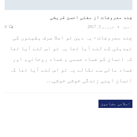
چند معروضات از مفتی احسن قریشی
امین
فروری 3, 2017
0
چند معروضات - یہ دین تو اصلا صرف یقینوں کی
تبدیلی کے لئے آیا تھا یہ تو اس لئے آیا تھا
کہ انسان کو فساد جسمی ، فساد روحانی، اور
فساد مالی سے نکالے یہ تو اس لئے آیا تھا کہ
انسان اپنی زندگی خوشی خوشی…
اسلامی مضامین