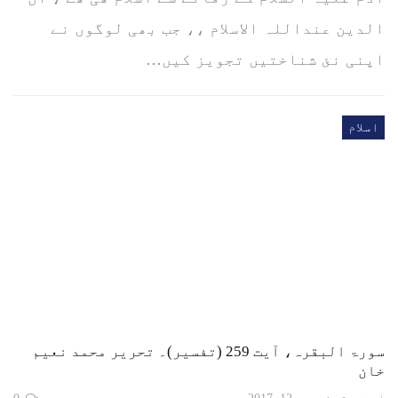
الدین عنداللہ الاسلام ،، جب بھی لوگوں نے
اپنی نئ شناختیں تجویز کیں…
اسلام
سورۃ البقرہ، آیت 259 (تفسیر)۔ تحریر محمد نعیم
خان