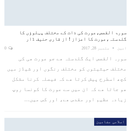
سورۃ القصص،عورت کی ذات کے مختلف پہلوؤں کا
گلدستہ،عورت کا اعزاز ! از قاری حنیف ڈار
امین
ستمبر 28, 2017
0
سورہ القصص ایک گلدستہ ھے جو عورت ھی کی
مختلف حیثیتوں کو مختلف رنگوں اور شیڈز میں
کچھ اسطرح پیش کرتا ھے کہ فیصلہ کرنا مشکل
ھو جاتا ھے کہ ان میں سے عورت کا کونسا روپ
زیادہ عظیم اور مقدس ھے، اور کس میں…
اسلامی مضامین