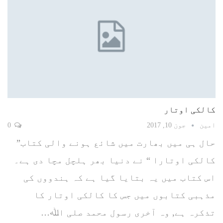
کالکی اوتار
امین
جون 10, 2017
0
حال ہی میں بھارت میں شائع ہونے والی کتاب”
کالکی اوتارا “ نے دنیا بھر ہلچل مچا دی ہے۔
اس کتاب میں يہ بتایا گیا ہے کہ ہندووں کی
مذہبی کتابوں میں جس کا کالکی اوتار کا
تذکرہ ہے, وہ آخری رسول محمد صلی اﷲ…