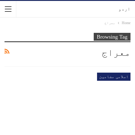
اردو
Home
معراج
Browsing Tag
معراج
اسلامی مضامین