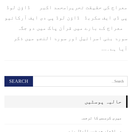
معراج کی حقیقت تحریر:محمد اکبر ڈاؤن لوڈ
پی ڈی ایف سکربڈ ڈاؤن لوڈ پی دی ایف آرکائیو
معراج کے بارے میں قرآن پاک میں دو جگہ
سورۃ بنی اسرائیل اور سورۃ النجم میں ذکر
آیا ہے۔…
حالیہ پوسٹیں
میری کرسمس کا ترجمہ
وہ اشعار جو ضرب المثل بنے