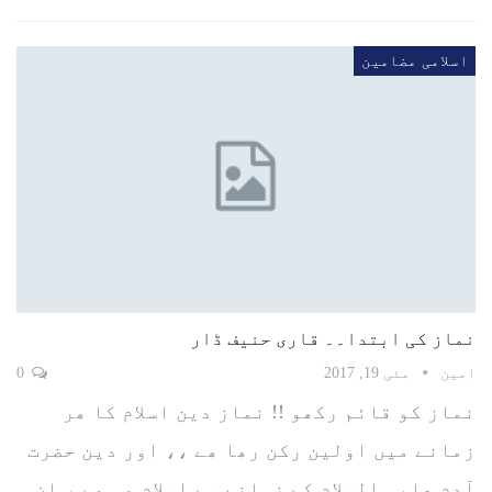
اسلامی مضامین
نماز کی ابتدا۔۔ قاری حنیف ڈار
امین
مئی 19, 2017
0
نماز کو قائم رکھو !! نماز دین اسلام کا ھر
زمانے میں اولین رکن رھا ھے ،، اور دین حضرت
آدم علیہ السلام کے زمانے سے اسلام ھی ھے ، ان