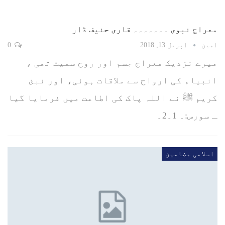
معراج نبوی ۔۔۔۔۔۔۔ قاری حنیف ڈار
امین
اپریل 13, 2018
0
میرے نزدیک معراج جسم اور روح سمیت تھی ،
انبیاء کی ارواح سے ملاقات ہوئی، اور نبئ
کریم ﷺ نے اللہ پاک کی اطاعت میں فرمایا گیا
ـ سورس:۔ 1۔2۔
اسلامی مضامین