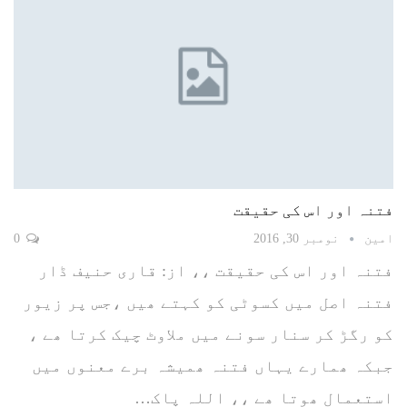
فتنہ اور اس کی حقیقت
امین
نومبر 30, 2016
0
فتنہ اور اس کی حقیقت ،، از: قاری حنیف ڈار
فتنہ اصل میں کسوٹی کو کہتے ھیں ،جس پر زیور
کو رگڑ کر سنار سونے میں ملاوٹ چیک کرتا ھے ،
جبکہ ھمارے یہاں فتنہ ھمیشہ برے معنوں میں
استعمال ھوتا ھے ،، اللہ پاک…