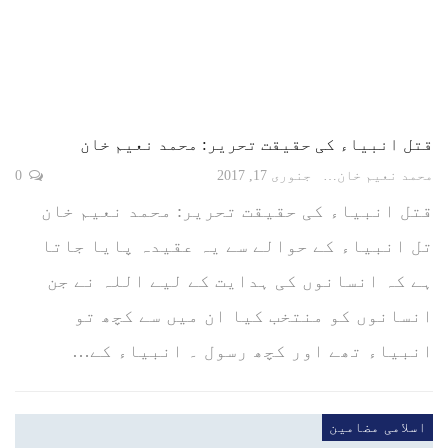
قتل انبیاء کی حقیقت تحریر: محمد نعیم خان
محمد نعیم خان
جنوری 17, 2017
0
قتل انبیاء کی حقیقت تحریر: محمد نعیم خان
تل انبیاء کے حوالے سے یہ عقیدہ پایا جاتا
ہے کہ انسانوں کی ہدایت کے لیے اللہ نے جن
انسانوں کو منتخب کیا ان میں سے کچھ تو
انبیاء تھے اور کچھ رسول ۔ انبیاء کے…
اسلامی مضامین