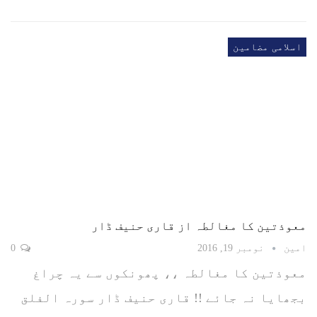
اسلامی مضامین
معوذتین کا مغالطہ از قاری حنیف ڈار
امین
نومبر 19, 2016
0
معوذتین کا مغالطہ ،، پھونکوں سے یہ چراغ
بجھایا نہ جائے !! قاری حنیف ڈار سورہ الفلق