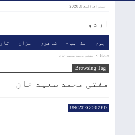
جمعرات, اگست 6, 2026
اردو
ہوم
مذاہب
شاعری
مزاح
تار
Home
مفتی محمد سعید خان
Browsing Tag
مفتی محمد سعید خان
UNCATEGORIZED