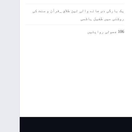
یک بارگی دی جانے والی تین طلاق _قرآن و سنت کی
روشنی میں طفیل ہاشمی
106 جھوٹی روایتیں