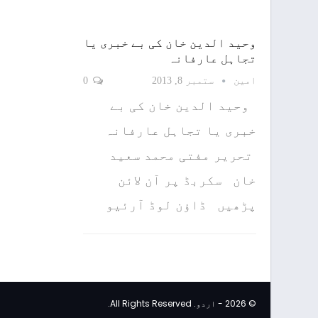
وحید الدین خان کی بے خبری یا
تجاہل عارفانہ
امین
ستمبر 8, 2013
0
وحید الدین خان کی بے
خبری یا تجاہل عارفانہ
تحریر مفتی محمد سعید
خان سکربڈ پر آن لائن
پڑھیں ڈاؤن لوڈ آرئیو
© 2026 - اردو. All Rights Reserved.