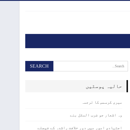
حالیہ پوسٹیں
میری کرسمس کا ترجمہ
وہ اشعار جو ضرب المثل بنے
اجتہادی امور میں دور خلافت راشدہ کے فیصلے