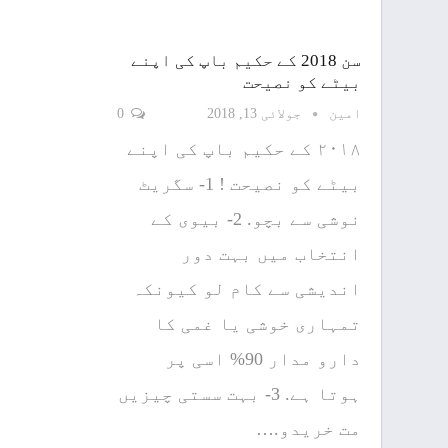
سن 2018 کے حکیم باپ کی اپنے
بیٹے کو نصیحت
امین
جولائی 13, 2018
0
۲۰۱۸ کے حکیم باپ کی اپنے
بیٹے کو نصیحت ! 1- سگریٹ
نوشی سے بچو. 2- بیوی کے
انتخاب ميں بہت دور
اندیشی سے کام لو کیونکہ
تمہاری خوشی یا غمی کا
دارو مدار 90% اسی پر
ہوتا ہے. 3- بہت سستی چیزیں
مت خریدو.…