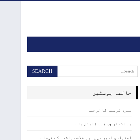
حالیہ پوسٹیں
میری کرسمس کا ترجمہ
وہ اشعار جو ضرب المثل بنے
اجتہادی امور میں دور خلافت راشدہ کے فیصلے