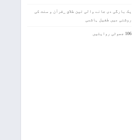
یک بارگی دی جانے والی تین طلاق _قرآن و سنت کی
روشنی میں طفیل ہاشمی
106 جھوٹی روایتیں