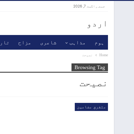
جمعہ, اگست 7, 2026
اردو
ہوم
مذاہب
شاعری
مزاح
تار
Home
نصیحت
Browsing Tag
نصیحت
متفرق مضامین