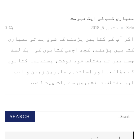
معیاری کتب کی ایک فہرست
Sehr
ستمبر 5, 2018
0
اگر آپ کو کتابیں پڑھنے کا شوق ہے تو معیاری
کتابیں پڑھئے، کچھ اچھی کتابوں کی ایک لسٹ
جسے میں نے مختلف خود نوشت، پسندیدہ کتابوں
کے مطالعہ اور اساتذہ، ماہرین زبان و ادب
اور مختلف دانشوروں سے بات چیت کے…
حالیہ پوسٹیں