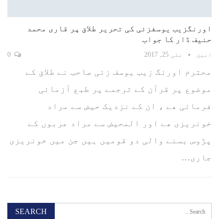
اورنگزیب یوسفزئی کی تحریر طلاق پر قاری محمد
حنیف ڈار کا جواب
امین
مئی 25, 2017
0
محترم اورنگ زیب یوسف زئی صاحب نے طلاق کے
موضوع پر قرآن کے ترجمے پر طبع آزمائی
فرمائی ھے ، ان کے نزدیک حیض سے مراد
خونریزی ھے اور المحیض سے مراد عربوں کے
پڑوس بسنے والی دو قومیں ہیں جن میں خونریزی
جاری…