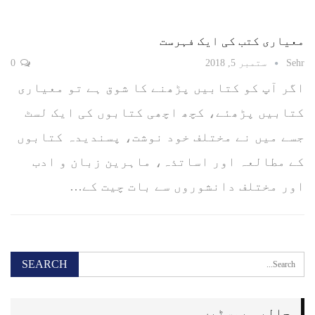
معیاری کتب کی ایک فہرست
Sehr
ستمبر 5, 2018
0
اگر آپ کو کتابیں پڑھنے کا شوق ہے تو معیاری
کتابیں پڑھئے، کچھ اچھی کتابوں کی ایک لسٹ
جسے میں نے مختلف خود نوشت، پسندیدہ کتابوں
کے مطالعہ اور اساتذہ، ماہرین زبان و ادب
اور مختلف دانشوروں سے بات چیت کے…
حالیہ پوسٹیں