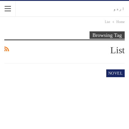
اردو
List
Home
Browsing Tag
List
NOVEL