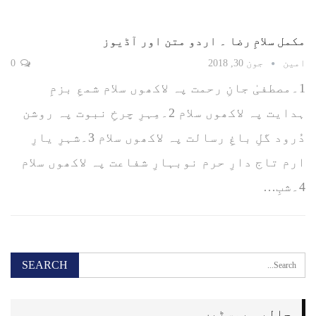
مکمل سلامِ رضا ۔ اردو متن اور آڈیوز
امین
جون 30, 2018
0
1۔مصطفیٰ جانِ رحمت پہ لاکھوں سلام شمعِ بزمِ
ہدایت پہ لاکھوں سلام 2۔مِہرِ چرخِ نبوت پہ روشن
دُرود گلِ باغِ رسالت پہ لاکھوں سلام 3۔شہرِ یارِ
ارم تاج دارِ حرم نوبہارِ شفاعت پہ لاکھوں سلام
4۔شبِ…
حالیہ پوسٹیں