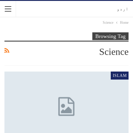
اردو
Science
Home
Browsing Tag
Science
ISLAM