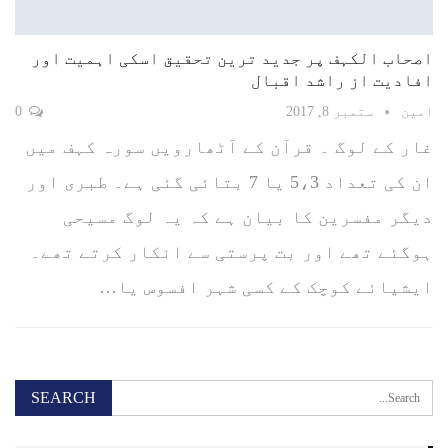
اصحاب الکہف پر جدید ترین تحقیق اسکی اہمیت اور
افادیت از راشد اقبال
امین
ستمبر 8, 2017
0
غار کے لوگ ۔ قرآن کے آٹھارویں سورہ کہف میں
ان کی تعداد 5،3 یا 7 بتائی گئی ہے۔ طبری اور
دیگر مفسرین کا بیان ہے کہ یہ لوگ مسیحی
ہوگئے تھے اور بت پرستی سے انکار کرتے تھے۔
ایشیائے کوچک کے کسی شہر افسوس یا…