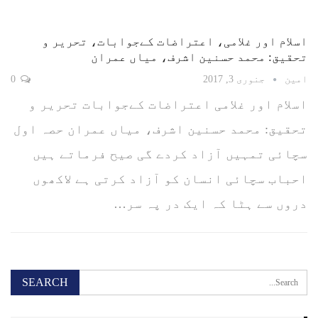
اسلام اور غلامی، اعتراضات کےجوابات، تحریر و
تحقیق: محمد حسنین اشرف، میاں عمران
امین
جنوری 3, 2017
0
اسلام اور غلامی اعتراضات کےجوابات تحریر و
تحقیق: محمد حسنین اشرف، میاں عمران حصہ اول
سچائی تمہیں آزاد کردے گی صیح فرماتے ہیں
احباب سچائی انسان کو آزاد کرتی ہے لاکھوں
دروں سے ہٹا کہ ایک در پہ سر…