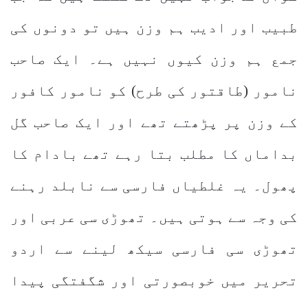
طبیب اور ادیب ہم وزن ہیں تو دونوں کی
جمع ہم وزن کیوں نہیں ہے۔ ایک صاحب
نامور (طاقتور کی طرح) کو نامور کافور
کے وزن پر پڑھتے تھے اور ایک صاحب گل
بداماں کا مطلب بتا رہے تھے بادام کا
پھول۔ یہ غلطیاں فارسی سے نابلد رہنے
کی وجہ سے ہوتی ہیں۔ تھوڑی سی عربی اور
تھوڑی سی فارسی سیکھ لینے سے اردو
تحریر میں خوبصورتی اور شگفتگی پیدا