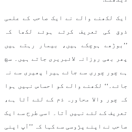
ایک لکھنے والے نے ایک صاحب کے علمی
ذوق کی تعریف کرتے ہوئے لکھا کہ
’’بوڑھے ہوچکے ہیں، بیمار رہتے ہیں
پھر بھی روزانہ لائبریری جاتے ہیں۔ سچ
ہے چور چوری سے جائے ہیرا پھیری سے نہ
جائے۔‘‘ لکھنے والے کو احساس نہیں ہوا
کہ چور والا محاورہ ذم کے لئے آتا ہے،
تعریف کے لئے نہیں آتا۔ اسی طرح سے ایک
صاحب نے اپنے پڑوسی سے کہا کہ ’’آپ اپنی