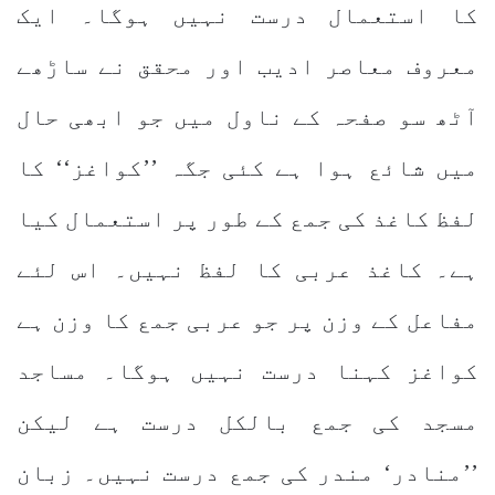
کا استعمال درست نہیں ہوگا۔ ایک
معروف معاصر ادیب اور محقق نے ساڑھے
آٹھ سو صفحہ کے ناول میں جو ابھی حال
میں شائع ہوا ہے کئی جگہ ’’کواغز‘‘ کا
لفظ کاغذ کی جمع کے طور پر استعمال کیا
ہے۔ کاغذ عربی کا لفظ نہیں۔ اس لئے
مفاعل کے وزن پر جو عربی جمع کا وزن ہے
کواغز کہنا درست نہیں ہوگا۔ مساجد
مسجد کی جمع بالکل درست ہے لیکن
’’منادر‘ مندر کی جمع درست نہیں۔ زبان