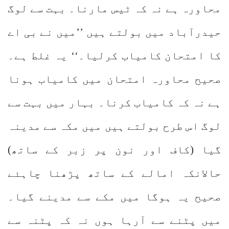
محاورہ ہے نہ کہ ٹیس مارنا۔ بہت سے لوگ
حیدرآباد میں بولتے ہیں ’’میں نے بی اے
کا امتحان کامیاب کرلیا۔‘‘ یہ غلط ہے۔
صحیح محاورہ امتحان میں کامیاب ہونا
ہے نہ کہ کامیاب کرنا۔ بہار میں بہت سے
لوگ اس طرح بولتے ہیں میں مکہ سے مدینہ
گیا (کاف اور نون پر زبر کے ساتھ)
حالانکہ امالے کے ساتھ پڑھنا چاہئے
صحیح یہ ہوگا میں مکے سے مدینے گیا۔
میں پٹنے سے آرہا ہوں نہ کہ پٹنہ سے