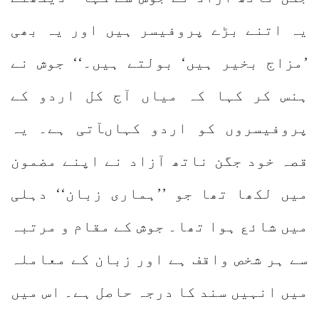
یہ اتنے بڑے پروفیسر ہیں اور یہ بھی
’مزاج بخیر ہیں‘ بولتے ہیں۔‘‘ جوش نے
ہنس کر کہا کہ میاں آج کل اردو کے
پروفیسروں کو اردو کہاںآتی ہے۔ یہ
قصہ خود جگن ناتھ آزاد نے اپنے مضمون
میں لکھا تھا جو ’’ہماری زبان‘‘ دہلی
میں شائع ہوا تھا۔ جوش کے مقام و مرتبہ
سے ہر شخص واقف ہے اور زبان کے معاملہ
میں انہیں سند کا درجہ حاصل ہے۔ اس میں