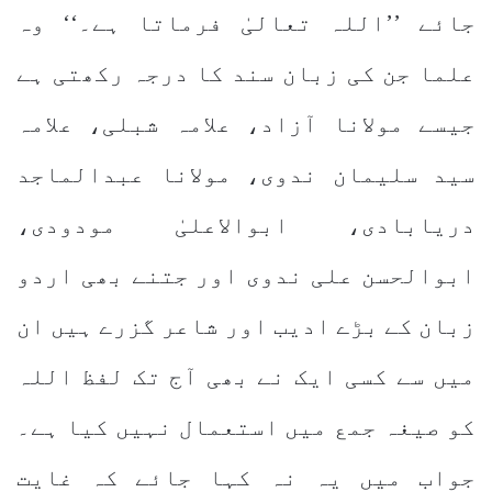
جائے ’’اللہ تعالیٰ فرماتا ہے۔‘‘ وہ
علما جن کی زبان سند کا درجہ رکھتی ہے
جیسے مولانا آزاد، علامہ شبلی، علامہ
سید سلیمان ندوی، مولانا عبدالماجد
دریابادی، ابوالاعلیٰ مودودی،
ابوالحسن علی ندوی اور جتنے بھی اردو
زبان کے بڑے ادیب اور شاعر گزرے ہیں ان
میں سے کسی ایک نے بھی آج تک لفظ اللہ
کو صیغہ جمع میں استعمال نہیں کیا ہے۔
جواب میں یہ نہ کہا جائے کہ غایت