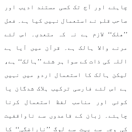
چاہئے اور آج تک کسی مستند ادیب اور
صاحب قلم نے استعمال نہیں کیا ہے۔ فعل
’’ھلک‘‘ لازم ہے نہ کہ متعدی۔ اس لئے
مرنے والا ہالک ہے۔ قرآن میں آیا ہے
اللہ کی ذات کے سوا ہر شئے ’’ہالک‘‘ ہے،
لیکن ہالک کا استعمال اردو میں نہیں
ہے اس لئے فارسی ترکیب ہلاک شدگان یا
کوئی اور مناسب لفظ استعمال کرنا
چاہئے۔ زبان کے قاعدوں سے ناواقفیت
کی وجہ سے بہت سے لوگ ’’ناراضگی‘‘ کا