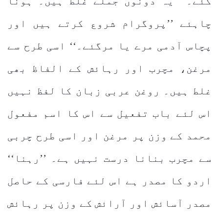
گئے۔‘‘ یہ دونوں جملے غلط ہیں۔ ہونا
چاہئے ’’پروگرام شروع کرتے ہیں اور
پچاس آدمی مرے یا مرگئے۔‘‘ اسی طرح سے
مرغن، مچرب اور رہائش کے الفاظ بھی
غلط ہیں۔ روغن عربی زبان کا لفظ نہیں
اس لئے باب تفعیل سے اس کا اسم مفعول
محمد کے وزن پر مرغن اور اسی طرح چربی
سے مچرب بنانا درست نہیں ہے۔ ’’رہنا‘‘
اردو کا مصدر ہے اس لئے فارسی کے حاصل
مصدر آسائش اور آرائش کے وزن پر رہائش