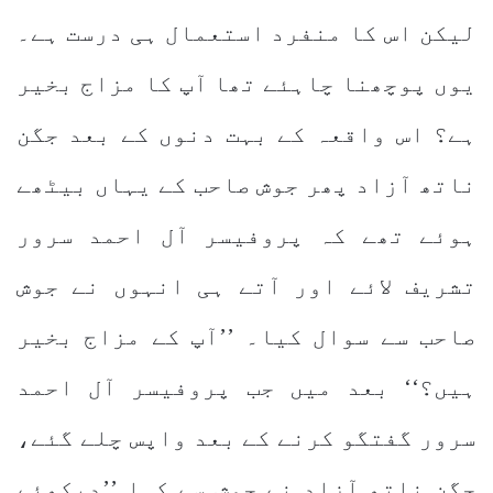
لیکن اس کا منفرد استعمال ہی درست ہے۔
یوں پوچھنا چاہئے تھا آپ کا مزاج بخیر
ہے؟ اس واقعہ کے بہت دنوں کے بعد جگن
ناتھ آزاد پھر جوش صاحب کے یہاں بیٹھے
ہوئے تھے کہ پروفیسر آل احمد سرور
تشریف لائے اور آتے ہی انہوں نے جوش
صاحب سے سوال کیا۔ ’’آپ کے مزاج بخیر
ہیں؟‘‘ بعد میں جب پروفیسر آل احمد
سرور گفتگو کرنے کے بعد واپس چلے گئے،
جگن ناتھ آزاد نے جوش سے کہا ’’دیکھئے