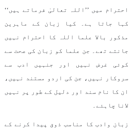
احترام میں ’’اللہ تعالیٰ فرماتے ہیں‘‘
کہا جاتا ہے۔ کیا زبان کے ماہرین
مذکور بالا علما اللہ کا احترام نہیں
جانتے تھے۔ جن علما کو زبان کی صحت سے
کوئی غرض نہیں اور جنہیں ادب سے
سروکار نہیں، جن کی اردو مستند نہیں،
ان کا نام سند اور دلیل کے طور پر نہیں
لانا چاہئے۔
زبان وادب کا مناسب ذوق پیدا کرنے کے