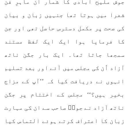
جوش ملیح آبادی کا شمار ان ماہرِ فن
شعرا میں ہوتا تھا جنہیں زبان و بیان
کی صحت پر مکمل دسترس حاصل تھی اور جن
کا فرمایا ہوا ایک ایک لفظ مستند
سمجھا جاتا تھا۔ ایک بار جگن ناتھ
آزاد اُن کی مجلس میں آئے اور بعد تسلیم
انہوں نے دریافت کیا کہ ’’آپ کے مزاج
بخیر ہیں؟‘‘ مجلس کے اختتام پر جگن
ناتھ آزاد نے جوشؔ صاحب سے ان کی مہارت
زبان کا اعتراف کرتے ہوئے التماس کیا