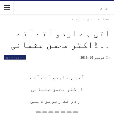
اردو
Home
متفرق مضامین
آتی ہے اردو آتے آتے
۔۔ڈاکٹر محسن عثمانی
On
نومبر 20, 2016
متفرق مضامین
آتی ہے اردو آتے آتے
ڈاکٹر محسن عثمانی
اردو بک ریویو دہلی