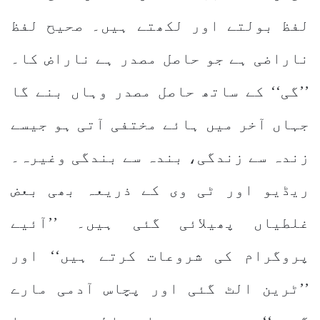
لفظ بولتے اور لکھتے ہیں۔ صحیح لفظ
ناراضی ہے جو حاصل مصدر ہے ناراض کا۔
’’گی‘‘ کے ساتھ حاصل مصدر وہاں بنے گا
جہاں آخر میں ہائے مختفی آتی ہو جیسے
زندہ سے زندگی، بندہ سے بندگی وغیرہ۔
ریڈیو اور ٹی وی کے ذریعہ بھی بعض
غلطیاں پھیلائی گئی ہیں۔ ’’آئیے
پروگرام کی شروعات کرتے ہیں‘‘ اور
’’ٹرین الٹ گئی اور پچاس آدمی مارے