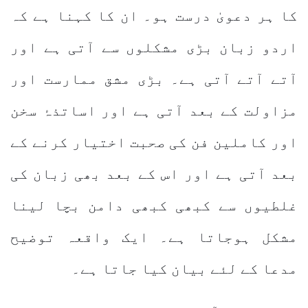
کا ہر دعویٰ درست ہو۔ ان کا کہنا ہے کہ
اردو زبان بڑی مشکلوں سے آتی ہے اور
آتے آتے آتی ہے۔ بڑی مشق ممارست اور
مزاولت کے بعد آتی ہے اور اساتذۂ سخن
اور کاملین فن کی صحبت اختیار کرنے کے
بعد آتی ہے اور اس کے بعد بھی زبان کی
غلطیوں سے کبھی کبھی دامن بچا لینا
مشکل ہوجاتا ہے۔ ایک واقعہ توضیح
مدعا کے لئے بیان کیا جاتا ہے۔