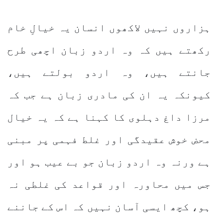
ہزاروں نہیں لاکھوں انسان یہ خیالِ خام
رکھتے ہیں کہ وہ اردو زبان اچھی طرح
جانتے ہیں، وہ اردو بولتے ہیں،
کیونکہ یہ ان کی مادری زبان ہے جب کہ
مرزا داغ دہلوی کا کہنا ہے کہ یہ خیال
محض خوش عقیدگی اور غلط فہمی پر مبنی
ہے ورنہ وہ اردو زبان جو بے عیب ہو اور
جس میں محاورہ اور قواعد کی غلطی نہ
ہو، کچھ ایسی آسان نہیں کہ اس کے جاننے