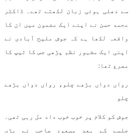
سے دھلی ہوئی زبان لکھتے تھے۔ ڈاکٹر
محمد حسن نے اپنے ایک مضمون میں ان کا
واقعہ لکھا ہے کہ جوش ملیح آبادی نے
اپنی ایک مشہور نظم پڑھی جس کا ٹیپ کا
مصرع تھا:
رواں دواں بڑھے چلو، رواں دواں بڑھے
چلو
جوش کو کلام پر خوب خوب داد مل رہی تھی۔
جلسے کے بعد مسعود صاحب نے بڑی