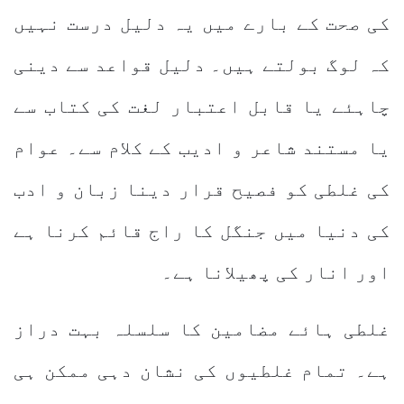
کی صحت کے بارے میں یہ دلیل درست نہیں
کہ لوگ بولتے ہیں۔ دلیل قواعد سے دینی
چاہئے یا قابل اعتبار لغت کی کتاب سے
یا مستند شاعر و ادیب کے کلام سے۔ عوام
کی غلطی کو فصیح قرار دینا زبان و ادب
کی دنیا میں جنگل کا راج قائم کرنا ہے
اور انار کی پھیلانا ہے۔
غلطی ہائے مضامین کا سلسلہ بہت دراز
ہے۔ تمام غلطیوں کی نشان دہی ممکن ہی