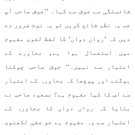
شائستگی سے جوش سے کہا۔ ’’جوش صاحب آپ
جب یہ نظم شائع کریں تو یہ نوٹ ضرور دے
دیں کہ ’رواں دواں‘ کا لفظ لغوی مفہوم
میں استعمال ہوا ہے، محاورے کے
اعتبار سے نہیں۔‘‘ جوش صاحب چوکنا
ہوگئے اور پوچھا کہ محاورہ کے اعتبار
سے اس کا کیا مفہوم ہے؟ مسعود صاحب نے
بتایا کہ رواں دواں کا محاورہ کے
اعتبار سے وہ مفہوم ہے جو صفی لکھنوی