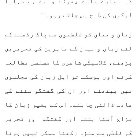
کہ ’’مارے مارے پھرنے والے بے سہارا
لوگوں کی طرح بس چلتے رہو۔‘‘
زبان و بیان کو غلطیوں سے پاک رکھنے کے
لئے زبان و بیان کے ماہرین کی تحریریں
پڑھنے، کلاسیکی شاعری کا مسلسل مطالعہ
کرنے اور ہوسکے تو اہل زبان کی مجلسوں
میں بیٹھنے اور ان کی گفتگو سننے کی
عادت ڈالنی چاہئے۔ اس کے بغیر زبان کا
مزاج آشنا بننا اور گفتگو اور تحریر
کو غلطی سے منزہ رکھنا ممکن نہیں ہوتا