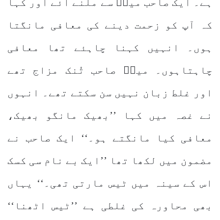
ہے۔ ایک صاحب میرؔ سے ملنے آئے اور کہا
کہ آپ کو زحمت دینے کی معافی مانگتا
ہوں۔ انہیں کہنا چاہئے تھا معافی
چاہتاہوں۔ میرؔ صاحب تُنک مزاج تھے
اور غلط زبان نہیں سن سکتے تھے۔ انہوں
نے غصہ میں کہا ’’بھیک مانگو بھیک،
معافی کیا مانگتے ہو۔‘‘ ایک صاحب نے
مضمون میں لکھا تھا ’’ایک بے نام سی کسک
اس کے سینہ میں ٹیس مارتی تھی۔‘‘ یہاں
بھی محاورہ کی غلطی ہے ’’ٹیس اٹھنا‘‘