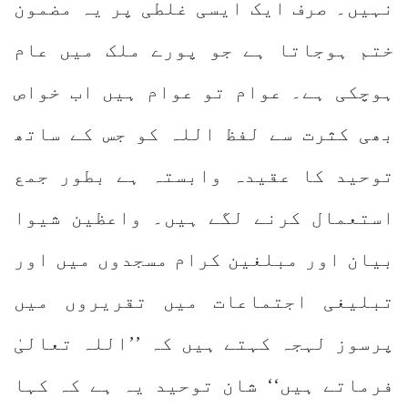
نہیں۔ صرف ایک ایسی غلطی پر یہ مضمون
ختم ہوجاتا ہے جو پورے ملک میں عام
ہوچکی ہے۔ عوام تو عوام ہیں اب خواص
بھی کثرت سے لفظ اللہ کو جس کے ساتھ
توحید کا عقیدہ وابستہ ہے بطور جمع
استعمال کرنے لگے ہیں۔ واعظین شیوا
بیان اور مبلغین کرام مسجدوں میں اور
تبلیغی اجتماعات میں تقریروں میں
پرسوز لہجہ کہتے ہیں کہ ’’اللہ تعالیٰ
فرماتے ہیں‘‘ شان توحید یہ ہے کہ کہا