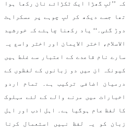
کہ ’’لبِ گھڑا ایک ٹکڑائے نان رکھا ہوا
تھا جسے دیکھ کر لبِ چوہے پر مسکراہٹ
دوڑ گئی۔‘‘ یاد رکھنا چاہئے کہ خورشید
الاسلام، اختر الایمان اور اختر واسع یہ
سارے نام قاعدے کے اعتبار سے غلط ہیں
کیونکہ ان میں دو زبانوں کے لفظوں کے
درمیان اضافی ترکیب ہے۔ تمام اردو
اخبارات میں مرنے والے کے لئے مہلوک
کا لفظ عام ہوگیا ہے۔ اہل ادب اور اہل
زبان کو یہ لفظ نہیں استعمال کرنا