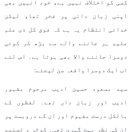
کسی کو اختلاف نہیں ہے، خود انہیں بھی
اپنی زبان دانی پر فخر تھا، لیکن
خدائی انتظام یہ ہے کہ فوق کل ذی علم
علیم ہر جاننے والے سے بڑھ کر کوئی
دوسرا جاننے والا بھی ہوتا ہے۔ اس لئے
اب ایک دوسرا واقعہ سن لیجئے:
سید مسعود حسین ادیب مرحوم مشہور
ادیب اور زبان داں تھے۔ لفظوں کے
بالکل درست مفہوم اور ان کے دروبست پر
ان کی نظر بہت گہری تھی۔ کوثر و تسنیم