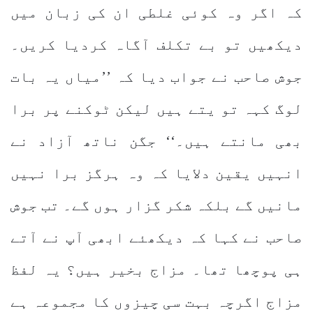
کہ اگر وہ کوئی غلطی ان کی زبان میں
دیکھیں تو بے تکلف آگاہ کردیا کریں۔
جوش صاحب نے جواب دیا کہ ’’میاں یہ بات
لوگ کہہ تو یتے ہیں لیکن ٹوکنے پر برا
بھی مانتے ہیں۔‘‘ جگن ناتھ آزاد نے
انہیں یقین دلایا کہ وہ ہرگز برا نہیں
مانیں گے بلکہ شکر گزار ہوں گے۔ تب جوش
صاحب نے کہا کہ دیکھئے ابھی آپ نے آتے
ہی پوچھا تھا۔ مزاج بخیر ہیں؟ یہ لفظ
مزاج اگرچہ بہت سی چیزوں کا مجموعہ ہے