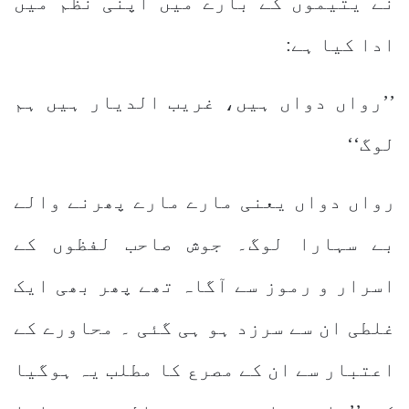
نے یتیموں کے بارے میں اپنی نظم میں
ادا کیا ہے:
’’رواں دواں ہیں، غریب الدیار ہیں ہم
لوگ‘‘
رواں دواں یعنی مارے مارے پھرنے والے
بے سہارا لوگ۔ جوش صاحب لفظوں کے
اسرار و رموز سے آگاہ تھے پھر بھی ایک
غلطی ان سے سرزد ہو ہی گئی ۔ محاورے کے
اعتبار سے ان کے مصرع کا مطلب یہ ہوگیا