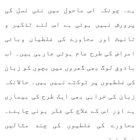
ہے۔ چونکہ اس ماحول میں نئی نسل کی
پرورش نہیں ہوئی ہے اس لئے تذکیر و
تانیث اور محاورے کی غلطیاں وبائی
امراض کی طرح عام ہوتی جارہی ہیں۔ اب
باذوق لوگ بھی گھروں میں بچوں کو زبان
کی غلطیوں پر ٹوکتے نہیں ہیں۔ حالانکہ
زبان کی خرابی بھی ایک طرح کی بیماری
ہے اور اس کے علاج کی فکر ہونی چاہئے۔
محاورے کی غلطیوں کی چند مثالیں
دیکھئے: