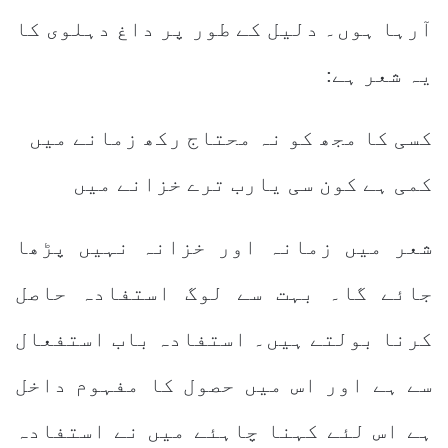
آرہا ہوں۔ دلیل کے طور پر داغ دہلوی کا
یہ شعر ہے:
کسی کا مجھ کو نہ محتاج رکھ زمانے میں
کمی ہے کون سی یارب ترے خزانے میں
شعر میں زمانہ اور خزانہ نہیں پڑھا
جائے گا۔ بہت سے لوگ استفادہ حاصل
کرنا بولتے ہیں۔ استفادہ باب استفعال
سے ہے اور اس میں حصول کا مفہوم داخل
ہے اس لئے کہنا چاہئے میں نے استفادہ