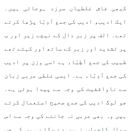
کبھی فاش غلطیاں سرزد ہوجاتی ہیں۔
ایک ادیب، ادیب کی جمع اَدِبّا پڑھا کرتے
تھے۔ الف پر زبر دال کے نیچے زیر اور ب
پر تشدید اور زبر کے ساتھ اور کہتے تھے
طبیب کی جمع اَطِبّاء ہے اسی وزن پر ادیب
کی جمع اَدِبّاء ہے۔ ایسی غلطی عربی زبان
سے ناواقفیت کی وجہ سے پیدا ہوئی ہے۔
جو لوگ ادیب کی جمع صحیح استعمال کرتے
ہیں وہ بھی عربی نہ جاننے کی وجہ سے اس
سوال کاجواب نہیں دے سکتے ہیں کہ جب