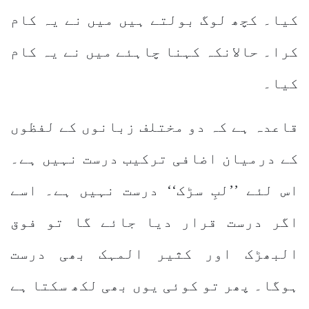
کیا۔ کچھ لوگ بولتے ہیں میں نے یہ کام
کرا۔ حالانکہ کہنا چاہئے میں نے یہ کام
کیا۔
قاعدہ ہے کہ دو مختلف زبانوں کے لفظوں
کے درمیان اضافی ترکیب درست نہیں ہے۔
اس لئے ’’لبِ سڑک‘‘ درست نہیں ہے۔ اسے
اگر درست قرار دیا جائے گا تو فوق
البھڑک اور کثیر المہک بھی درست
ہوگا۔ پھر تو کوئی یوں بھی لکھ سکتا ہے