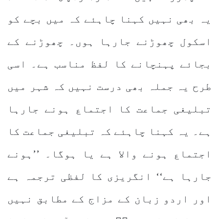
یہ بھی نہیں کہنا چاہئے کہ میں بچے کو
اسکول چھوڑنے جارہا ہوں۔ چھوڑنے کے
بجائے پہنچانے کا لفظ مناسب ہے۔ اسی
طرح یہ جملہ بھی درست نہیں کہ شہر میں
تبلیغی جماعت کا اجتماع ہونے جارہا
ہے۔ یہ کہنا چاہئے کہ تبلیغی جماعت کا
اجتماع ہونے والا ہے یا ہوگا۔ ’’ہونے
جارہا ہے‘‘ انگریزی کا لفظی ترجمہ ہے
اور اردو زبان کے مزاج کے مطابق نہیں