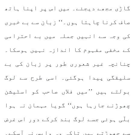
گاڑی مجھے دیجئے۔ میں اس پر اپنا ہاتھ
صاف کرنا چاہتا ہوں۔‘‘ زبان سے بے خبری
کی وجہ سے انہیں جملہ میں بے احترامی
کے مخفی مفہوم کا اندازہ نہیں ہوسکا۔
چنانچہ غیر شعوری طور پر زبان کی بے
سلیقگی پیدا ہوگئی۔ اسی طرح سے لوگ
بولتے ہیں ’’میں فلاں صاحب کو اسٹیشن
چھوڑنے جارہا ہوں‘‘ گویا مہمان نہ ہوا
بلّی ہوئی جسے لوگ بند کرکے دور اس غرض
سے چھوڑتے ہیں تاکہ وہ واپس نہ آسکے۔