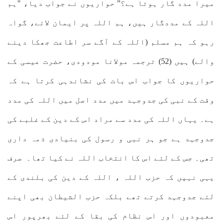
میرا مدد گار ہوتا ہے؟” حواریوں نے جواب دیا، "ہم
اللہ کے مددگار ہیں، ہم اللہ پر ایمان لائے، گواہ
رہو کہ ہم مسلم (اللہ کے آگے سر اطاعت جھکا دینے
والے) ہیں (52) ترجمہ مولانا مودودی، حضرت عیسی کے
حواریوں کا جواب اس بات کی نشاندہی کرتا ہے کہ
وقت کے نبی کی جدوجہد میں مدد اصل میں اللہ کی مدد
ہے۔ یہاں اللہ کی مدد سے مراد اس کے دین کے غلبے کی
جدوجہد ہے جو ہر نبی و رسول کی بنیادی ذمہ داری
تھی۔ جس کے لئے اس کا انتخاب اللہ نے کیا تھا۔ صرف
یہی نہیں کہ حزب اللہ ، اللہ کے دین کی بلندی کے
لئے جدوجہد کرتے تھے بلکہ حزب الشیطان بھی اپنے
معبودوں اور اس نظام کی بقا کے لئے بھرپور اس