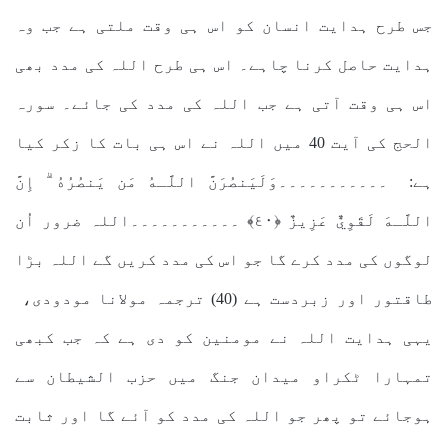
جس طرح ہدایت انسان کو اس ہی وقت ملتی ہے جب وہ
ہدایت حاصل کرنا چاہے۔ اس ہی طرح اللہ کی مدد بھی
اس ہی وقت آتی ہے جب اللہ کی مدد کی جائے۔ سورہ
الحج کی آیت 40 میں اللہ نے اس ہی بات کا زکر کیا
ہے: ۔۔۔۔۔۔۔۔۔۔۔وَلَيَنصُرَنَّ اللَّـهُ مَن يَنصُرُهُ ۗ إِنَّ
اللَّـهَ لَقَوِيٌّ عَزِيزٌ ﴿٤٠﴾ ۔۔۔۔۔۔۔۔۔۔۔اللہ ضرور اُن
لوگوں کی مدد کرے گا جو اس کی مدد کریں گے اللہ بڑا
طاقتور اور زبردست ہے (40) ترجمہ مولانا مودودی،
یہی ہدایت اللہ نے مومنین کو دی ہے کہ جب کبھی
تمہارا ٹکراو میدان جنگ میں حزب الشیطان سے
ہوجائے تو پھر جو اللہ کی مدد کو آئے گا اور ثابت