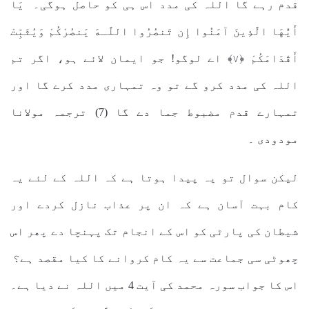
قدم رہے گا اللہ کی مدد اس ہی کو حاصل ہوگی۔ يَا
أَيُّهَا الَّذِينَ آمَنُوا إِن تَنصُرُوا اللَّـهَ يَنصُرْكُمْ وَيُثَبِّتْ
أَقْدَامَكُمْ ﴿٧﴾ اے لوگو! جو ایمان لائے ہو، اگر تم
اللہ کی مدد کرو گے تو وہ تمہاری مدد کرے گا اور
تمہارے قدم مضبوط جما دے گا (7) ترجمہ مولانا
مودودی ۔
لیکن سوال تو یہ پیدا ہوتا ہے کہ اللہ کے لئے یہ
کام بہت آسان ہے کہ ان پر عذاب نازل کردے اور
شیطان کی پارٹی کو اس کے انجام تک پہنچا دے پھر اس
چھوٹی سی جماعت سے یہ کام کروانے کا کیا مقصد ہے؟
اس کا جواب سورہ محمد کی آیت 4 میں اللہ نے دیا ہے۔