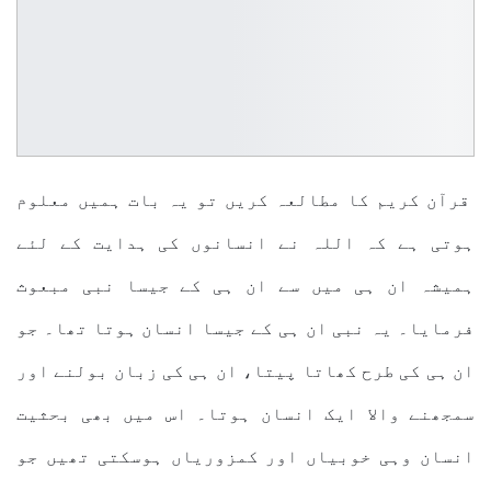
قرآن کریم کا مطالعہ کریں تو یہ بات ہمیں معلوم
ہوتی ہے کہ اللہ نے انسانوں کی ہدایت کے لئے
ہمیشہ ان ہی میں سے ان ہی کے جیسا نبی مبعوث
فرمایا۔ یہ نبی ان ہی کے جیسا انسان ہوتا تھا۔ جو
ان ہی کی طرح کھاتا پیتا، ان ہی کی زبان بولنے اور
سمجھنے والا ایک انسان ہوتا۔ اس میں بھی بحثیت
انسان وہی خوبیاں اور کمزوریاں ہوسکتی تھیں جو