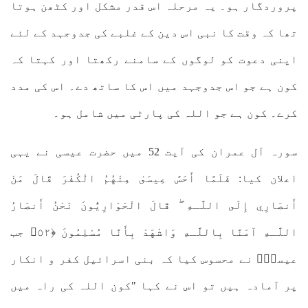
پروردگار ہو۔ یہ مرحلہ اس قدر مشکل اور کٹھن ہوتا
تھا کہ وقت کا نبی اس دین کے غلبے کی جدوجہد کے لئے
اپنی دعوت کو لوگوں کے سامنے رکھتا اور کہتا کہ
کون ہے جو اس جدوجہد میں اس کا ساتھ دے۔ اس کی مدد
کرے۔ کون ہے جو اللہ کی پارٹی میں شامل ہو۔
سورہ آل عمران کی آیت 52 میں حضرت عیسی نے یہی
اعلان کیا: فَلَمَّا أَحَسَّ عِيسَىٰ مِنْهُمُ الْكُفْرَ قَالَ مَنْ
أَنصَارِي إِلَى اللَّـهِ ۖ قَالَ الْحَوَارِيُّونَ نَحْنُ أَنصَارُ
اللَّـهِ آمَنَّا بِاللَّـهِ وَاشْهَدْ بِأَنَّا مُسْلِمُونَ ﴿٥٢﴾ جب
عیسیٰؑ نے محسوس کیا کہ بنی اسرائیل کفر و انکار
پر آمادہ ہیں تو اس نے کہا "کون اللہ کی راہ میں