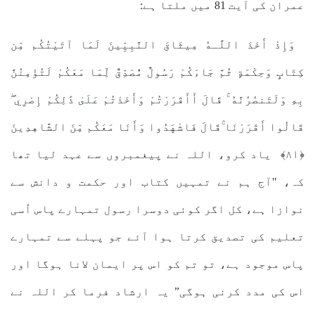
عمران کی آیت 81 میں ملتا ہے:
وَإِذْ أَخَذَ اللَّـهُ مِيثَاقَ النَّبِيِّينَ لَمَا آتَيْتُكُم مِّن
كِتَابٍ وَحِكْمَةٍ ثُمَّ جَاءَكُمْ رَسُولٌ مُّصَدِّقٌ لِّمَا مَعَكُمْ لَتُؤْمِنُنَّ
بِهِ وَلَتَنصُرُنَّهُ ۚ قَالَ أَأَقْرَرْتُمْ وَأَخَذْتُمْ عَلَىٰ ذَٰلِكُمْ إِصْرِي ۖ
قَالُوا أَقْرَرْنَا ۚقَالَ فَاشْهَدُوا وَأَنَا مَعَكُم مِّنَ الشَّاهِدِينَ
﴿٨١﴾ یاد کرو، اللہ نے پیغمبروں سے عہد لیا تھا
کہ، "آج ہم نے تمہیں کتاب اور حکمت و دانش سے
نوازا ہے، کل اگر کوئی دوسرا رسول تمہارے پاس اُسی
تعلیم کی تصدیق کرتا ہوا آئے جو پہلے سے تمہارے
پاس موجود ہے، تو تم کو اس پر ایمان لانا ہوگا اور
اس کی مدد کرنی ہوگی” یہ ارشاد فرما کر اللہ نے