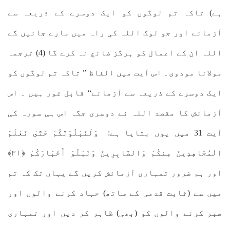
ہے) تاکہ تم لوگوں کو ایک دوسرے کے ذریعہ سے
آزمائے اور جو لوگ اللہ کی راہ میں مارے جائیں گے
اللہ ان کے اعمال کو ہرگز ضائع نہ کرے گا (4) ترجمہ
مولانا مودوی۔ اس آیت میں الفاظ ” تاکہ تم لوگوں کو
ایک دوسرے کے ذریعہ سے آزمائے“ قابل غور ہیں ۔ اس
آزمائش کا مقصد اللہ نے دوسری جگہ اس ہی سورہ کی
آیت 31 میں یوں بتایا ہے: وَلَنَبْلُوَنَّكُمْ حَتَّىٰ نَعْلَمَ
الْمُجَاهِدِينَ مِنكُمْ وَالصَّابِرِينَ وَنَبْلُوَ أَخْبَارَكُمْ ﴿٣١﴾
اور ہم ضرور تمہاری آزمائش کریں گے یہاں تک کہ تم
میں سے (ثابت قدمی کے ساتھ) جہاد کرنے والوں اور
صبر کرنے والوں کو (بھی) ظاہر کر دیں اور تمہاری