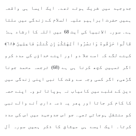
جدوجہد میں شریک ہوتے تھے۔ ایک ایسا ہی واقعہ
ہمیں حضرت ابراہیم علیہ السلام کے زندگی میں ملتا
ہے۔ سورہ الانبیا کی آیت 68 میں اللہ کا ارشاد ہے:
قَالُوا حَرِّقُوهُ وَانصُرُوا آلِهَتَكُمْ إِن كُنتُمْ فَاعِلِينَ ﴿٦٨﴾
کہنے لگے کہ اسے جلا دو اور اپنے خداؤں کی مدد کرو
اگر تمہیں کچھ کرنا ہی ہے (68) ترجمہ محمد جونا
گڑھی، اگر کسی وجہ سے وقت کا نبی اپنی زندگی میں
دین کے غلبے میں کامیاب نہ ہوپاتا تو وہ اپنے حصہ
کا کام کر جاتا اور پھر یہ ذمہ داری آنے والے نبی
کو منتقل ہوجاتی تھی۔ جو اس جدوجہد میں اس کی مدد
کرتا۔ ایک ایسے ہی میثاق کا ذکر ہمیں سورہ آل