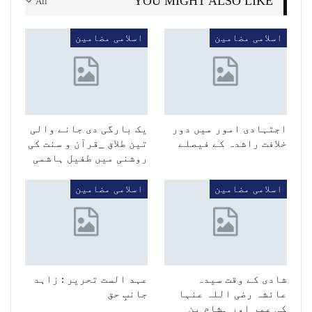
YOU MIGHT ALSO LIKE
All
اسلامی مضامین
اسلامی مضامین
اجتہادی امور میں دور
یک بارگی دی جانے والی
خلافت راشدہ کے فیصلے
تین طلاق _قرآن و سنت کی
روشنی میں طفیل ہاشمی
اسلامی مضامین
اسلامی مضامین
شادی کے وقت سیدہ
عہد الست تحریر : زاہد
عائشہ رضی اللہ عنہا
جانبِ حق
کی عمر اور ہشام بن