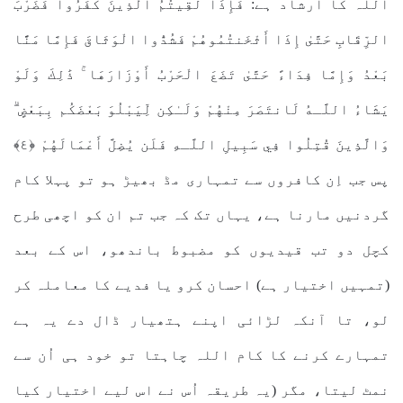
اللہ کا ارشاد ہے: فَإِذَا لَقِيتُمُ الَّذِينَ كَفَرُوا فَضَرْبَ
الرِّقَابِ حَتَّىٰ إِذَا أَثْخَنتُمُوهُمْ فَشُدُّوا الْوَثَاقَ فَإِمَّا مَنًّا
بَعْدُ وَإِمَّا فِدَاءً حَتَّىٰ تَضَعَ الْحَرْبُ أَوْزَارَهَا ۚ ذَٰلِكَ وَلَوْ
يَشَاءُ اللَّـهُ لَانتَصَرَ مِنْهُمْ وَلَـٰكِن لِّيَبْلُوَ بَعْضَكُم بِبَعْضٍ ۗ
وَالَّذِينَ قُتِلُوا فِي سَبِيلِ اللَّـهِ فَلَن يُضِلَّ أَعْمَالَهُمْ ﴿٤﴾
پس جب اِن کافروں سے تمہاری مڈ بھیڑ ہو تو پہلا کام
گردنیں مارنا ہے، یہاں تک کہ جب تم ان کو اچھی طرح
کچل دو تب قیدیوں کو مضبوط باندھو، اس کے بعد
(تمہیں اختیار ہے) احسان کرو یا فدیے کا معاملہ کر
لو، تا آنکہ لڑائی اپنے ہتھیار ڈال دے یہ ہے
تمہارے کرنے کا کام اللہ چاہتا تو خود ہی اُن سے
نمٹ لیتا، مگر (یہ طریقہ اُس نے اس لیے اختیار کیا