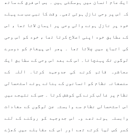
ایک عام انسان میں ہوسکتی ہیں ۔ بس اس فرق کے ساتھ
کہ اس پر وحی نازل ہوتی تھی۔ وقت کا نبی سب سے پہلے
خود پر نازل ہونے والی وحی پر ایمان لاتا تھا ، اس
کے مطابق خود اپنی اصلاح کرتا تھا ، خود کو اس وحی
کی اتباع میں چلاتا تھا ۔ پھر اس پیغام کو دوسرے
لوگوں تک پہنچاتا۔ اس کے بعد اس وحی کے مطابق ایک
معاشرہ قائم کرنے کی جدوجہد کرتا۔ اللہ کے
منصفانہ نظام کو انسانوں کے بنائے ہوئے استحصالی
نظام پر غالب کرنے کی کوشش کرتا ۔ جس کے نتیجے میں
اس استحصالی نظام سے وابستہ جن لوگوں کے مفادات
وابستہ ہوتے تھے وہ اس جدوجہد کو روکنے کے لئے
کمر کس لیا کرتے تھے اور اس کے مقابلے میں کھڑے