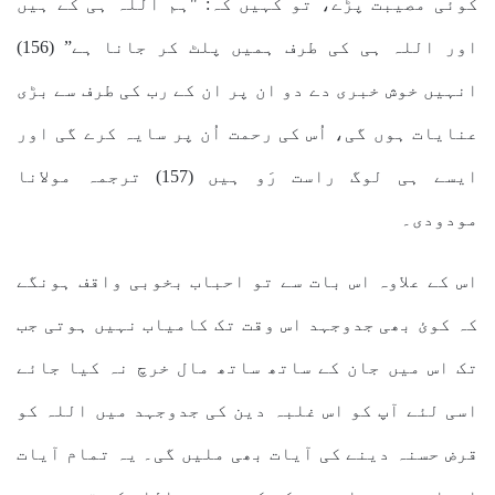
کوئی مصیبت پڑے، تو کہیں کہ: "ہم اللہ ہی کے ہیں
اور اللہ ہی کی طرف ہمیں پلٹ کر جانا ہے” (156)
انہیں خوش خبری دے دو ان پر ان کے رب کی طرف سے بڑی
عنایات ہوں گی، اُس کی رحمت اُن پر سایہ کرے گی اور
ایسے ہی لوگ راست رَو ہیں (157) ترجمہ مولانا
مودودی۔
اس کے علاوہ اس بات سے تو احباب بخوبی واقف ہونگے
کہ کوئ بھی جدوجہد اس وقت تک کامیاب نہیں ہوتی جب
تک اس میں جان کے ساتھ ساتھ مال خرچ نہ کیا جائے
اسی لئے آپ کو اس غلبہ دین کی جدوجہد میں اللہ کو
قرض حسنہ دینے کی آیات بھی ملیں گی۔ یہ تمام آیات