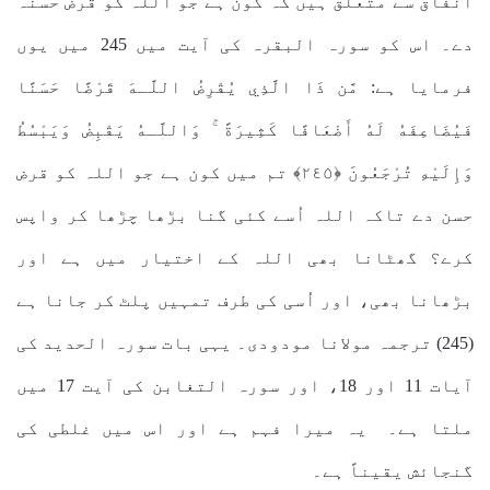
انفاق سے متعلق ہیں کہ کون ہے جو اللہ کو قرض حسنہ
دے۔ اس کو سورہ البقرہ کی آیت میں 245 میں یوں
فرمایا ہے: مَّن ذَا الَّذِي يُقْرِضُ اللَّـهَ قَرْضًا حَسَنًا
فَيُضَاعِفَهُ لَهُ أَضْعَافًا كَثِيرَةً ۚ وَاللَّـهُ يَقْبِضُ وَيَبْسُطُ
وَإِلَيْهِ تُرْجَعُونَ ﴿٢٤٥﴾ تم میں کون ہے جو اللہ کو قرض
حسن دے تاکہ اللہ اُسے کئی گنا بڑھا چڑھا کر واپس
کرے؟ گھٹانا بھی اللہ کے اختیار میں ہے اور
بڑھانا بھی، اور اُسی کی طرف تمہیں پلٹ کر جانا ہے
(245) ترجمہ مولانا مودودی۔ یہی بات سورہ الحدید کی
آیات 11 اور 18، اور سورہ التغابن کی آیت 17 میں
ملتا ہے۔ یہ میرا فہم ہے اور اس میں غلطی کی
گنجائش یقیناً ہے۔