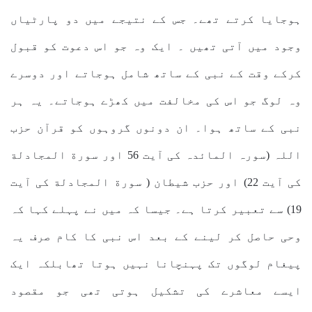
ہوجایا کرتے تھے۔ جس کے نتیجے میں دو پارٹیاں
وجود میں آتی تھیں ۔ ایک وہ جو اس دعوت کو قبول
کرکے وقت کے نبی کے ساتھ شامل ہوجاتے اور دوسرے
وہ لوگ جو اس کی مخالفت میں کھڑے ہوجاتے۔ یہ ہر
نبی کے ساتھ ہوا۔ ان دونوں گروہوں کو قرآن حزب
اللہ (سورہ المائدہ کی آیت 56 اور سورة المجادلة
کی آیت 22) اور حزب شیطان ( سورة المجادلة کی آیت
19) سے تعبیر کرتا ہے۔ جیسا کہ میں نے پہلے کہا کہ
وحی حاصل کر لینے کے بعد اس نبی کا کام صرف یہ
پیغام لوگوں تک پہنچانا نہیں ہوتا تھابلکہ ایک
ایسے معاشرے کی تشکیل ہوتی تھی جو مقصود