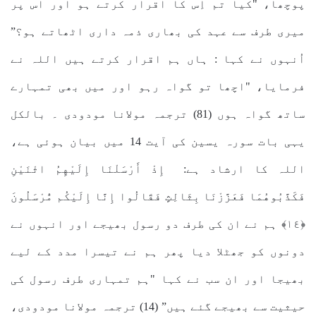
پوچھا، "کیا تم اِس کا اقرار کرتے ہو اور اس پر
میری طرف سے عہد کی بھاری ذمہ داری اٹھاتے ہو؟”
اُنہوں نے کہا : ہاں ہم اقرار کرتے ہیں اللہ نے
فرمایا، "اچھا تو گواہ رہو اور میں بھی تمہارے
ساتھ گواہ ہوں (81) ترجمہ مولانا مودودی ۔ بالکل
یہی بات سورہ یسین کی آیت 14 میں بیان ہوئی ہے،
اللہ کا ارشاد ہے: إِذْ أَرْسَلْنَا إِلَيْهِمُ اثْنَيْنِ
فَكَذَّبُوهُمَا فَعَزَّزْنَا بِثَالِثٍ فَقَالُوا إِنَّا إِلَيْكُم مُّرْسَلُونَ
﴿١٤﴾ ہم نے ان کی طرف دو رسول بھیجے اور انہوں نے
دونوں کو جھٹلا دیا پھر ہم نے تیسرا مدد کے لیے
بھیجا اور ان سب نے کہا "ہم تمہاری طرف رسول کی
حیثیت سے بھیجے گئے ہیں” (14) ترجمہ مولانا مودودی،