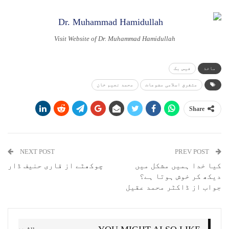
Visit Website of Dr. Muhammad Hamidullah
ماخذ
فیس بک
متفرق اسلامی مضوعات
محمد نعیم خان
Share
NEXT POST
PREV POST
کیا خدا ہمیں مشکل میں
چوکھٹے از قاری حنیف ڈار
دیکھ کر خوش ہوتا ہے؟
جواب از ڈاکٹر محمد عقیل