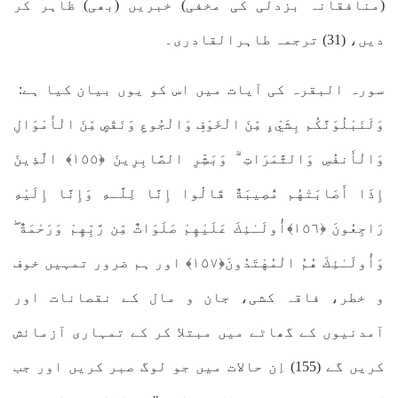
(منافقانہ بزدلی کی مخفی) خبریں (بھی) ظاہر کر
دیں، (31) ترجمہ طاہرالقادری۔
سورہ البقرہ کی آیات میں اس کو یوں بیان کیا ہے:
وَلَنَبْلُوَنَّكُم بِشَيْءٍ مِّنَ الْخَوْفِ وَالْجُوعِ وَنَقْصٍ مِّنَ الْأَمْوَالِ
وَالْأَنفُسِ وَالثَّمَرَاتِ ۗ وَبَشِّرِ الصَّابِرِينَ ﴿١٥٥﴾ الَّذِينَ
إِذَا أَصَابَتْهُم مُّصِيبَةٌ قَالُوا إِنَّا لِلَّـهِ وَإِنَّا إِلَيْهِ
رَاجِعُونَ ﴿١٥٦﴾أُولَـٰئِكَ عَلَيْهِمْ صَلَوَاتٌ مِّن رَّبِّهِمْ وَرَحْمَةٌ ۖ
وَأُولَـٰئِكَ هُمُ الْمُهْتَدُونَ﴿١٥٧﴾ اور ہم ضرور تمہیں خوف
و خطر، فاقہ کشی، جان و مال کے نقصانات اور
آمدنیوں کے گھاٹے میں مبتلا کر کے تمہاری آزمائش
کریں گے (155) اِن حالات میں جو لوگ صبر کریں اور جب