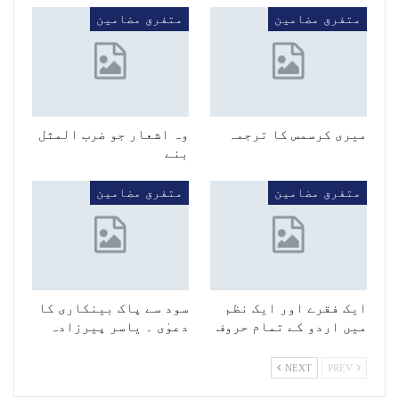
متفرق مضامین
متفرق مضامین
میری کرسمس کا ترجمہ
وہ اشعار جو ضرب المثل
بنے
متفرق مضامین
متفرق مضامین
ایک فقرے اور ایک نظم
سود سے پاک بینکاری کا
میں اردو کے تمام حروف
دعوٰی ۔ یاسر پیرزادہ
NEXT
PREV