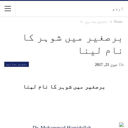
اردو
Home
متفرق مضامین
برصغیر میں شوہر کا
نام لینا
On
جون 21, 2017
متفرق مضامین
برصغیر میں شوہر کا نام لینا