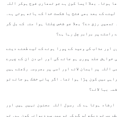
ا ہوتا۔ بھلا ایسا کون ہے جو تمھاری فوج ہوکر اللہ
لینے کے بعد بھی فتح یا شکست خدا کے ہاتھ ہوتی ہے۔
 تمھیں رزق دے؟ بھلا جو شخص چلتا ہوا منہ کے بل گر
ے راستے پر برابر چل رہا ہے؟
ں اور عذاب کی وعید کے پورا ہونے کے لیے طعنے دینے
 خواہش جلد پوری ہو جائے گی اور اس دن ان کے چہرے
ی اللہ پر ایمان لائے اور اسی پر بھروسہ رکھتے ہیں
اہی میں کون پڑا ہوا تھا۔ اگر پانی خشک ہو جائے تو
مہ بہا لائے؟
 ارشاد ہوتا ہے کہ رسول اللہ مجنون نہیں ہیں اور
قریب تم دیکھ لو گے کہ تم میں سے دیوانہ کون ہے۔ تم