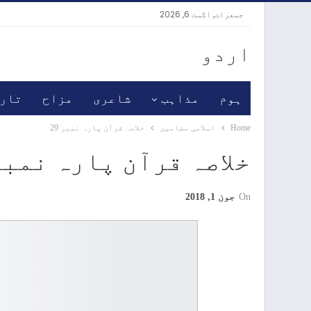
جمعرات, اگست 6, 2026
اردو
ہوم
مذاہب
شاعری
مزاح
تار
Home
اسلامی مضامین
خلاصہ قرآن پارہ نمبر 29
خلاصہ قرآن پارہ نمبر 9
On
جون 1, 2018