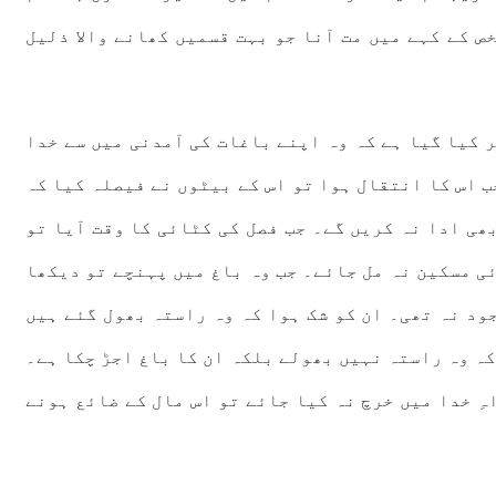
ص کے کہے میں مت آنا جو بہت قسمیں کھانے والا ذلیل
 کیا گیا ہے کہ وہ اپنے باغات کی آمدنی میں سے خدا
ب اس کا انتقال ہوا تو اس کے بیٹوں نے فیصلہ کیا کہ
ھی ادا نہ کریں گے۔ جب فصل کی کٹائی کا وقت آیا تو
ی مسکین نہ مل جائے۔ جب وہ باغ میں پہنچے تو دیکھا
ود نہ تھی۔ ان کو شک ہوا کہ وہ راستہ بھول گئے ہیں
کہ وہ راستہ نہیں بھولے بلکہ ان کا باغ اجڑ چکا ہے۔
ہِ خدا میں خرچ نہ کیا جائے تو اس مال کے ضائع ہونے