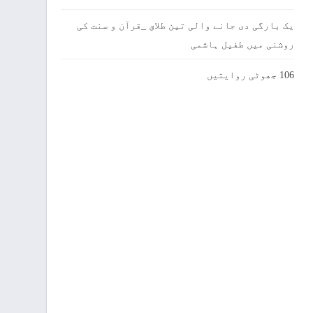
یک بارگی دی جانے والی تین طلاق _قرآن و سنت کی
روشنی میں طفیل ہاشمی
106 جھوٹی روایتیں