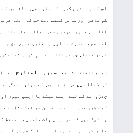
اس کے بعد نبی کریم کے بارے میں کافروں کے 
کو شاعر اور کاہن کہتے تھے جب کہ اللہ فرمات
اتارا ہے اور اس میں جھوٹ والی کوئی بات نہ
لیے موجبِ حسرت ہے اور یہ قابلِ یقین حق ہے۔
نہیں دیتا، جب کہ اللہ نے نبیِ کریم کے تذکرو
سورۃ المعارج
سورۃ الحاقہ کے بعد
ہے۔ اس
کی طوالت پچاس ہزار برس کے برابر ہوگی وہ 
چھڑوانے کے لیے اپنے بیٹے یا اپنی بیوی اور 
کو بطور فدیہ دے دے۔ اس دن جو لوگ عذاب سے ب
وہ لوگ ہوں گے جو اپنی پاک دامنی کا تحفظ ک
داری کرنے والے ہوں گے۔ یہ لوگ حق کی گواہی