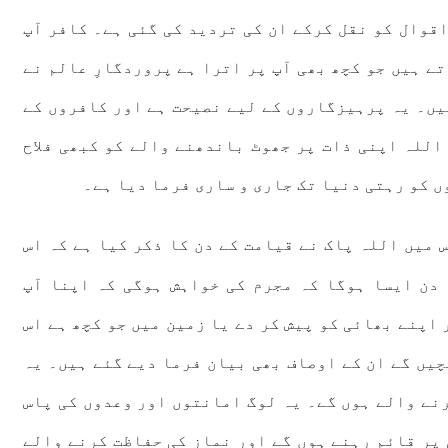
اقوال کو نقل کرکے ان کی تردید کی گئی ہے۔ کافر آپ
ے ہیں جو کچھ بھی آپ پر اترا ہے پروردگارِ عالم نے
یں۔ یہ پرہیزگاروں کے لیے نصیحت ہے اور کافروں کے
 اللہ اپنی ذات پر جھوٹ باندھنے والے کو کبھی فلاح
ں کو رہتی دنیا تک جاری و ساری فرما دیا ہے۔
 میں اللہ پاک نے قیامت کے دن کا ذکر کیا ہے کہ اس
دن ایسا ہوگا کہ مجرم کی خواہش ہوگی کہ اپنا آپ
اپنے بھائی کو پیش کر دے یا زمین میں جو کچھ ہے اس
چیں گے ان کے اوصاف بھی بیان فرما دیے گئے ہیں۔ یہ
رنے والے ہوں گے۔ یہ لوگ امانتوں اور وعدوں کی پاس
 پر قائم رہنے ہوں گے اور نماز کی حفاظت کرنے والے