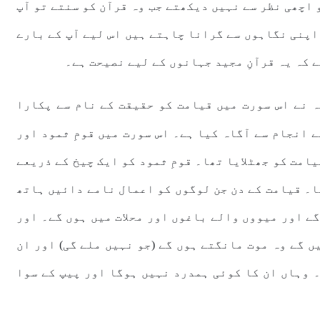
 اچھی نظر سے نہیں دیکھتے جب وہ قرآن کو سنتے تو آپ
اپنی نگاہوں سے گرانا چاہتے ہیں اس لیے آپ کے بارے
 کہ یہ قرآنِ مجید جہانوں کے لیے نصیحت ہے۔
 نے اس سورت میں قیامت کو حقیقت کے نام سے پکارا
 انجام سے آگاہ کیا ہے۔ اس سورت میں قومِ ثمود اور
امت کو جھٹلایا تھا۔ قومِ ثمود کو ایک چیخ کے ذریعے
یا۔ قیامت کے دن جن لوگوں کو اعمال نامے دائیں ہاتھ
ے اور میووں والے باغوں اور محلات میں ہوں گے۔ اور
 گے وہ موت مانگتے ہوں گے (جو نہیں ملے گی) اور ان
۔ وہاں ان کا کوئی ہمدرد نہیں ہوگا اور پیپ کے سوا