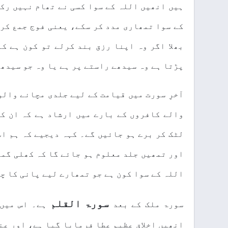
ہیں انھیں اللہ کے سوا کسی نے تھام نہیں رکھ
کے سوا تمھاری مدد کر سکے، یعنی فوج جمع کر 
بھلا اگر وہ اپنا رزق بند کرلے تو کون ہے کہ
پڑتا ہے وہ سیدھے راستے پر ہے یا وہ جو سیدھ
آخرِ سورت میں قیامت کے لیے جلدی مچانے والو
والے کافروں کے بارے میں ارشاد ہے کہ ان کی
لٹک کر برے ہو جائیں گے۔ کہہ دیجیے کہ ہم اس
اور تمھیں جلد معلوم ہو جائے گا کہ کھلی گمر
اللہ کے سوا کون ہے جو تمھارے لیے پانی کا چش
سورۃ القلم
سورۃ ملک کے بعد
ہے۔ اس میں
انھیں اخلاقِ عظیم عطا فرمایا گیا ہے، اور عن