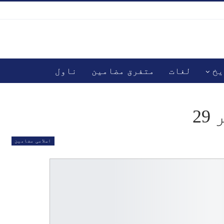
یخ
لغات
متفرق مضامین
ناول
2
اسلامی مضامین