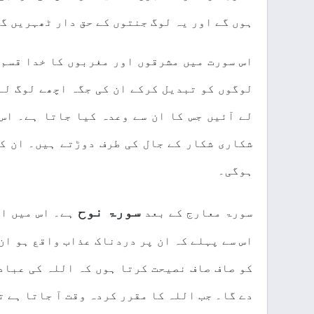
ہوں گے اور یہ لوگ جنتوں کے حق دار ٹھہریں گ
اس سورت میں مشرقوں اور مغربوں کا خدا قسم 
لوگوں کو تبدیل کرکے ان کی جگہ اچھے لوگ لے
لے آئیں جس کا ان سے وعدہ کیا جاتا ہے۔ اس
شکاری شکار کے جال کی طرف دوڑتے ہیں۔ ان ک
ہوگی۔
سورۃ نوح
سورۃ معارج کے بعد
ہے۔ اس میں ار
اس سے پہلے کہ ان پر دردناک عذاب واقع ہو ان
کو صاف صاف نصیحت کرتا ہوں کہ اللہ کی عباد
دے گا۔ جب اللہ کا مقرر کردہ وقت آ جاتا ہے 