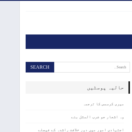
حالیہ پوسٹیں
میری کرسمس کا ترجمہ
وہ اشعار جو ضرب المثل بنے
اجتہادی امور میں دور خلافت راشدہ کے فیصلے