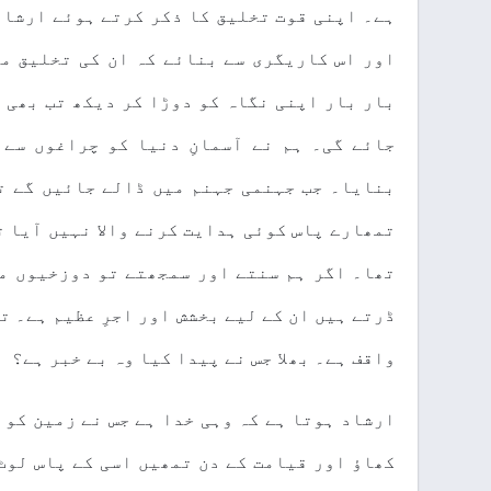
ہے۔ اپنی قوت تخلیق کا ذکر کرتے ہوئے ارشاد
اور اس کاریگری سے بنائے کہ ان کی تخلیق م
بار بار اپنی نگاہ کو دوڑا کر دیکھ تب بھی 
جائے گی۔ ہم نے آسمانِ دنیا کو چراغوں سے 
بنایا۔ جب جہنمی جہنم میں ڈالے جائیں گے تو
تمھارے پاس کوئی ہدایت کرنے والا نہیں آیا ت
تھا۔ اگر ہم سنتے اور سمجھتے تو دوزخیوں م
ڈرتے ہیں ان کے لیے بخشش اور اجرِ عظیم ہے۔ ت
واقف ہے۔ بھلا جس نے پیدا کیا وہ بے خبر ہے؟
ارشاد ہوتا ہے کہ وہی خدا ہے جس نے زمین کو 
کھاؤ اور قیامت کے دن تمھیں اسی کے پاس لوٹ