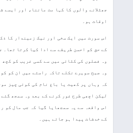
جھٹلانے والوں کا کہا مت ماننا، اور ایسے شخ
اوقات ہو۔
اس سورت میں ایک سخی اور نیک زمیندار کا ذکر
کے حق کو احسن طریقے سے ادا کیا کرتا تھا۔ ج
وہ فصلوں کی کٹائی میں سے کسی غریب کو کچھ ب
وہ صبح سویرے نکلے تاکہ راستے میں ان کو کوئ
کہ وہاں پر کھیت یا باغ نام کی کوئی چیز موج
لیکن اچھی طرح غور کرنے کے بعد وہ سمجھ گئے 
اس واقعہ سے یہ سمجھایا گیا کہ جب مال کو را
کے خدشات پیدا ہو جاتے ہیں۔