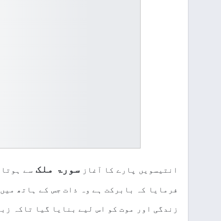
سورۃ ملک
انتیسویں پارے کا آغاز
سے ہوتا 
فرمایا کہ بابرکت ہے وہ ذات جس کے ہاتھ میں 
زندگی اور موت کو اس لیے بنایا گیا تاکہ زبر