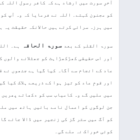
آخرِ سورت میں ارشاد ہے کہ کافر رسول اللہ کو
کو مجنون کہتے۔ اللہ نے فرمایا کہ وہ آپ کو 
میں ہرزہ سرائی کرتے ہیں حالانکہ حقیقت یہ ہے
سورۃ الحاقہ
سورۃ القلم کے بعد
ہے۔ اللہ
اور اس حقیقی کھڑکھڑاہٹ کو جھٹلانے والوں کے
عاد کے انجام سے آگاہ کیا گیا ہے جنھوں نے قی
اور قومِ عاد کو تیز ہوا کے ذریعے ہلاک کیا گ
میں ملیں گے وہ کامیاب سب کو دکھاتے پھریں گ
جن لوگوں کو اعمال نامے بائیں ہاتھ میں ملیں
کو آگ میں ستر گز کی زنجیر میں ڈالا جائے گا
کوئی خوراک نہ ملے گی۔