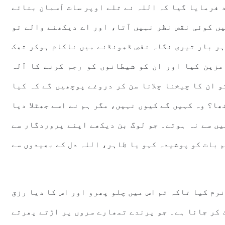
 فرمایا گیا کہ اللہ نے تلے اوپر سات آسمان بنائے
یں کوئی نقص نظر نہیں آتا، اور اے دیکھنے والے تو
ہر بار تیری نگاہ نقص ڈھونڈنے میں ناکام ہوکر تھک
مزین کیا اور ان کو شیطانوں کو رجم کرنے کا آلہ
 ان کا چیخنا چلانا سن کر دروغے پوچھیں گے کہ کیا
ھا؟ وہ کہیں گے کیوں نہیں، مگر ہم نے اسے جھٹلا دیا
یں سے نہ ہوتے۔ جو لوگ بن دیکھے اپنے پروردگار سے
م بات کو پوشیدہ کہو یا ظاہر، اللہ دل کے بھیدوں سے
نرم کیا تاکہ تم اس میں چلو پھرو اور اس کا دیا رزق
 کر جانا ہے۔ جو پرندے تمھارے سروں پر اڑتے پھرتے