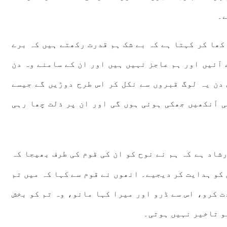
ے۔
کھا کر کہتا ہے کہ بے شک ہم قدرت رکھتے ہیں کہ برے
 آئیں اور ہم عاجز نہیں ہیں اور ان کے سامنے وہ دن
 دن یہ لوگ قبروں سے نکل کر اس طرح دوڑیں گے جیسے
ی آنکھیں جھکی ہوئی ہوں گی اور ان پر ذلت چھا رہی
شاد ہے کہ ہم نے نوح کو ان کی قوم کی طرف بھیجا کہ
 کو ہدایت کر دیجیے۔ انھوں نے قوم سے کہا کہ میں تم
ت کرو، اس سے ڈرو اور میرا کہا مانو، وہ تم کو بخش
تو تاخیر نہیں ہوتی۔