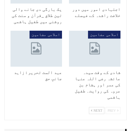
اجتہادی امور میں دور
یک بارگی دی جانے والی
خلافت راشدہ کے فیصلے
تین طلاق _قرآن و سنت کی
روشنی میں طفیل ہاشمی
اسلامی مضامین
اسلامی مضامین
شادی کے وقت سیدہ
عہد الست تحریر : زاہد
عائشہ رضی اللہ عنہا
جانبِ حق
کی عمر اور ہشام بن
عروہ کی روایت۔ طفیل
ہاشمی
NEXT
PREV