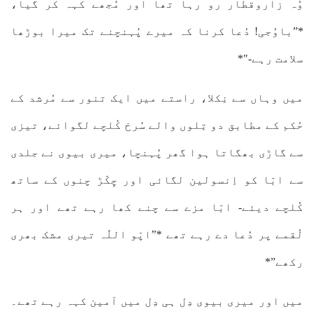
وُہ زاروقطار رو رہا تھا اور مُجھے کہہ کر گیا،
*”باوُجی! دُعا کرنا کہ میرے پُہنچنے تک میرا بوڑھا
سلامت رہے-"*
میں وہاں سے نِکلا، راستے میں ایک تنور سے مُرشد کے
حُکم کے مطابق دو تِلوں والے سُرخ کُلچے لگوائے، تیزی
سے گاڑی بھگاتا ہوا گھر پُہنچا، میری بیوی نے جلدی
سے ابّا کو اِنسولین لگائی اور چِکّڑ چنوں کے ساتھ
کُلچے دیئے- ابّا مزے سے چنے کھا رہے تھے اور ہر
لُقمے پر دُعا دے رہے تھے *”اپّو اللّٰہ تیری مشک بھری
رکھے”*
میں اور میری بیوی دِل ہی دِل میں آمین کہہ رہے تھے۔