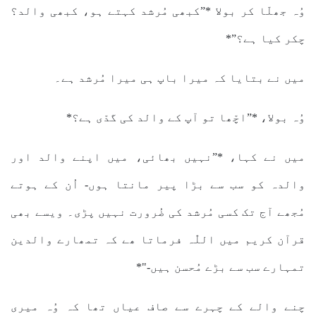
وُہ جھلّا کر بولا *”کبھی مُرشد کہتے ہو، کبھی والد؟
چکر کیا ہے؟”*
میں نے بتایا کہ میرا باپ ہی میرا مُرشد ہے۔
وُہ بولا، *”اچّھا تو آپ کے والد کی گدّی ہے؟*
میں نے کہا، *”نہیں بھائی، میں اپنے والد اور
والدہ کو سب سے بڑا پیر مانتا ہوں- اُن کے ہوتے
مُجھے آج تک کسی مُرشد کی ضُرورت نہیں پڑی۔ ویسے بھی
قرآن کریم میں اللّٰہ فرماتا ھے کہ تمھارے والدین
تمہارے سب سے بڑے مُحسن ہیں-"*
چنے والے کے چہرے سے صاف عیاں تھا کہ وُہ میری