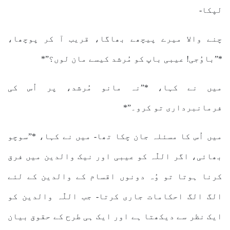
لپکا-
چنے والا میرے پیچھے بھاگا، قریب آ کر پوچھا،
*”باوُجی! عیبی باپ کو مُرشد کیسے مان لوں؟”*
میں نے کہا، *”نہ مانو مُرشد، پر اُس کی
فرمانبرداری تو کرو۔”*
میں اُس کا مسئلہ جان چکا تھا- میں نے کہا، *”سوچو
بھائی، اگر اللّٰہ کو عیبی اور نیک والدین میں فرق
کرنا ہوتا تو وُہ دونوں اقسام کے والدین کے لئے
الگ الگ احکامات جاری کرتا- جب اللّٰہ والدین کو
ایک نظر سے دیکھتا ہے اور ایک ہی طرح کے حقوق بیان