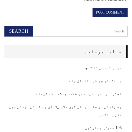
حالیہ پوسٹیں
میری کرسمس کا ترجمہ
وہ اشعار جو ضرب المثل بنے
اجتہادی امور میں دور خلافت راشدہ کے فیصلے
یک بارگی دی جانے والی تین طلاق _قرآن و سنت کی روشنی میں
طفیل ہاشمی
106 جھوٹی روایتیں