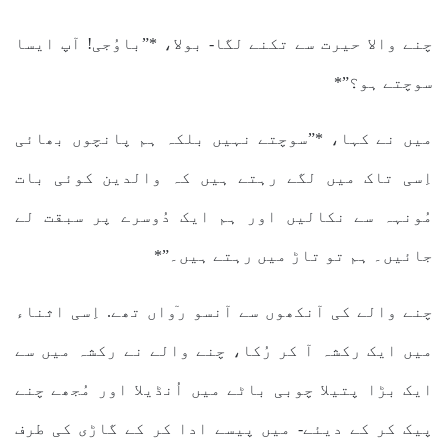
چنے والا حیرت سے تکنے لگا- بولا، *”باوُجی! آپ ایسا
سوچتے ہو؟”*
میں نے کہا، *”سوچتے نہیں بلکہ ہم پانچوں بھائی
اِسی تاک میں لگے رہتے ہیں کہ والدین کوئی بات
مُونہہ سے نکالیں اور ہم ایک دُوسرے پر سبقت لے
جائیں۔ ہم تو تاڑ میں رہتے ہیں۔”*
چنے والے کی آنکھوں سے آنسو رٙواں تھے. اِسی اثناء
میں ایک رکشہ آ کر رُکا، چنے والے نے رکشہ میں سے
ایک بڑا پتیلا چوبی باٹے میں اُنڈیلا اور مُجھے چنے
پیک کر کے دیئے- میں پیسے ادا کر کے گاڑی کی طرف