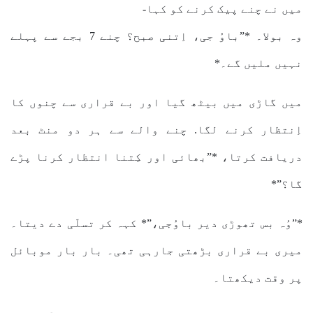
میں نے چنے پیک کرنے کو کہا-
وہ بولا۔ *”باوُ جی، اِتنی صبح؟ چنے 7 بجے سے پہلے
نہیں ملیں گے۔*
میں گاڑی میں بیٹھ گیا اور بے قراری سے چنوں کا
اِنتظار کرنے لگا. چنے والے سے ہر دو منٹ بعد
دریافت کرتا، *”بھائی اور کِتنا انتظار کرنا پڑے
گا؟”*
*”وُہ بس تھوڑی دیر باوُجی،”* کہہ کر تسلّی دے دیتا۔
میری بے قراری بڑھتی جارہی تھی۔ بار بار موبائل
پر وقت دیکھتا۔