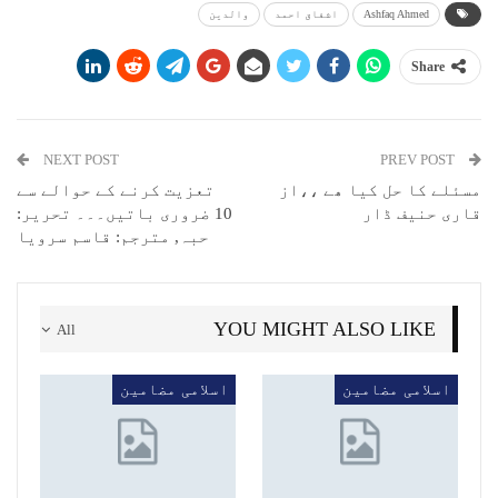
Ashfaq Ahmed
اشفاق احمد
والدین
Share
NEXT POST
PREV POST
مسئلے کا حل کیا ھے ،،از
تعزیت کرنے کے حوالے سے
قاری حنیف ڈار
10 ضروری باتیں۔۔۔ تحریر:
حبہ, مترجم: قاسم سرویا
YOU MIGHT ALSO LIKE
All
اسلامی مضامین
اسلامی مضامین