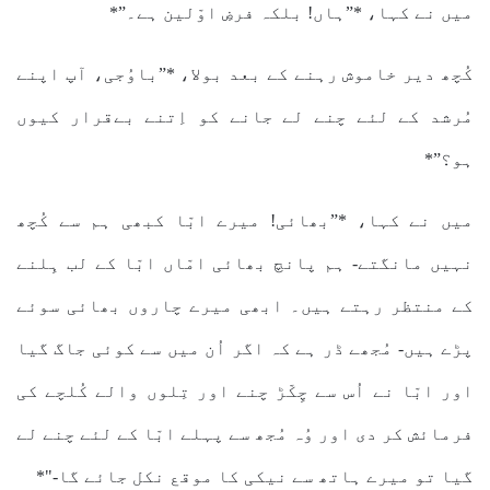
میں نے کہا، *”ہاں! بلکہ فرضِ اوّلین ہے۔”*
کُچھ دیر خاموش رہنے کے بعد بولا، *”باوُجی، آپ اپنے
مُرشد کے لئے چنے لے جانے کو اِتنے بےقرار کیوں
ہو؟”*
میں نے کہا، *”بھائی! میرے ابّا کبھی ہم سے کُچھ
نہیں مانگتے- ہم پانچ بھائی امّاں ابّا کے لب ہِلنے
کے منتظر رہتے ہیں۔ ابھی میرے چاروں بھائی سوئے
پڑے ہیں- مُجھے ڈر ہے کہ اگر اُن میں سے کوئی جاگ گیا
اور ابّا نے اُس سے چِکّڑ چنے اور تِلوں والے کُلچے کی
فرمائش کر دی اور وُہ مُجھ سے پہلے ابّا کے لئے چنے لے
گیا تو میرے ہاتھ سے نیکی کا موقع نکل جائے گا-"*