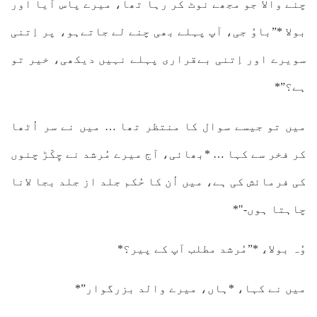
چنے والا جو مجھے نوٹ کر رہا تھا، میرے پاس آیا اور
بولا *”باوُ جی، آپ پہلے بھی چنے لے جاتےہو، پر اِتنی
سویرے اور اِتنی بےقراری پہلے نہیں دیکھی، خیر تو
ہے؟”*
میں تو جیسے سوال کا منتظر تھا … میں نے سر اُٹھا
کر فخر سے کہا … *بھائی، آج میرے مُرشد نے چِکّڑ چنوں
کی فرمائش کی ہے، میں اُن کا حُکم جلد از جلد بجا لانا
چاہتا ہوں-"*
وُہ بولا، *”مُرشد مطلب آپ کے پیر؟*
میں نے کہا، *ہاں، میرے والد بزرگوار”*