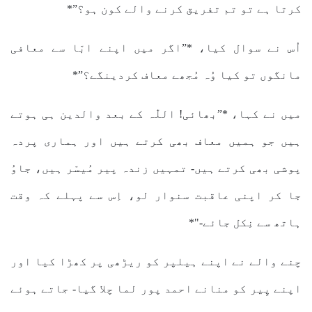
کرتا ہے تو تم تفریق کرنے والے کون ہو؟”*
اُس نے سوال کیا، *”اگر میں اپنے ابّا سے معافی
مانگوں تو کیا وُہ مُجھے معاف کردینگے؟”*
میں نے کہا، *”بھائی! اللّٰہ کے بعد والدین ہی ہوتے
ہیں جو ہمیں معاف بھی کرتے ہیں اور ہماری پردہ
پوشی بھی کرتے ہیں- تمہیں زندہ پیر مُیسّر ہیں، جاوُ
جا کر اپنی عاقبت سنوار لو، اِس سے پہلے کہ وقت
ہاتھ سے نِکل جائے-"*
چنے والے نے اپنے ہیلپر کو ریڑھی پر کھڑا کیا اور
اپنے پِیر کو منانے احمد پور لما چلا گیا- جاتے ہوئے