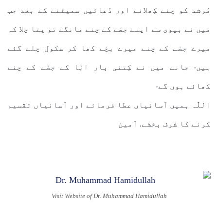
مُرشد کو چنے کِھلانے اور دُعائیں سمیٹنے کے بعد جب
میں نے بیوی سے اپنے حِصّے کے چنے مانگے تو پتا چلا کہ
میرے حِصّے کے چنے میرے بچّے کھا کر سکول چلے گئے
ہیں- جانے میں نے کِتنی بار ابّا کے حِصّے کے چنے
کھائے ہوں گے-
اللّٰہ ہمیں آسانیاں عطا فرمائے اور آسانیاں تقسیم
کرنے کا شرف بخشے. آمین
Visit Website of Dr. Muhammad Hamidullah