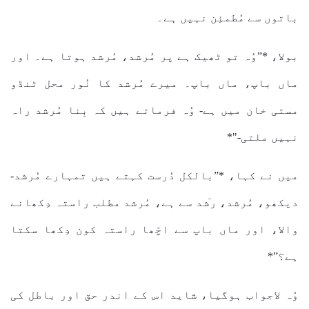
باتوں سے مُطمئِن نہیں ہے۔
بولا، *”وُہ تو ٹھیک ہے پر مُرشد، مُرشد ہوتا ہے۔ اور
ماں باپ، ماں باپ۔ میرے مُرشد کا نُور محل ٹنڈو
مستی خان میں ہے- وُہ فرماتے ہیں کہ بِنا مُرشد راہ
نہیں ملتی-"*
میں نے کہا، *”بالکل دُرست کہتے ہیں تمہارے مُرشد-
دیکھو، مُرشد، رٙشد سے ہے، مُرشد مطلب راستہ دِکھانے
والا، اور ماں باپ سے اچّھا راستہ کون دِکھا سکتا
ہے؟”*
وُہ لاجواب ہوگیا، شاید اس کے اندر حق اور باطل کی