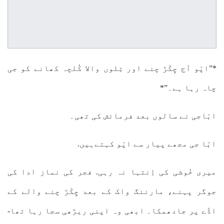
*”اپّو آج چِکّڑ چنے اور تِلوں والا کُلچہ کھانے کو جی
چاہ رہا ہے۔”*
ابّاجی نے سالوں بعد فرمائش کی تھی۔
ابّا جی مجھے پیار سے اپّو کہتےہیں.
میری خُوشی کی اِنتہا نہ رہی. فجر کی نماز ادا کی
جوگر پہنے، مارننگ واک کے بعد چِکّڑ چنے والے کے
اڈّے پر جادھمکا۔ ابھی وہ اپنی ریڑھی سجا رہا تھا-