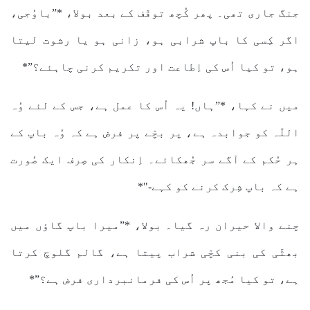
جنگ جاری تھی۔ پھر کُچھ توقّف کے بعد بولا، *”باوُجی،
اگر کِسی کا باپ شرابی ہو، زانی ہو یا رشوت لیتا
ہو، تو کیا اُس کی اِطاعت اور تکریم کرنی چاہئے؟”*
میں نے کہا، *”ہاں! یہ اُس کا عمل ہے، جس کے لئے وُہ
اللّٰہ کو جوابدہ ہے، پر بچّے پر فرض ہے کہ وُہ باپ کے
ہر حُکم کے آگے سر جُھکائے۔ اِنکار کی صِرف ایک صُورت
ہے کہ باپ شِرک کرنے کو کہے-"*
چنے والا حیران رہ گیا۔ بولا، *”میرا باپ گاؤں میں
بھٹّی کی بنی کچّی شراب پیتا ہے، گالم گلوچ کرتا
ہے، تو کیا مُجھ پر اُس کی فرمانبرداری فرض ہے؟”*