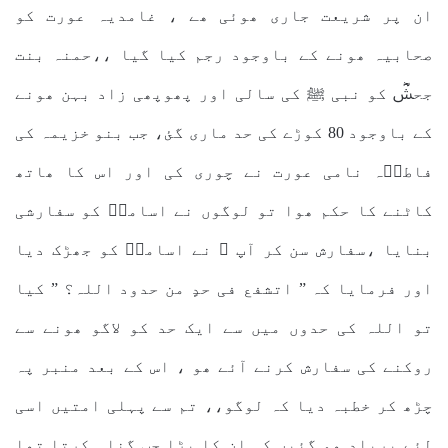
ان پر شریعت جاری ھوئی ھے ، غامدیہ عورت کو
صحابیہ ھونے کے باوجود رجم کیا گیا ،،حمنہ بنت
جحشؓ کو نبی ﷺ کی سالی اور پھوپھی زاد بہن ھونے
کے باوجود 80 کوڑے کی حد ماری گئ، جب بنو خزیمہ کی
فاطمؓہ نامی عورت نے چوری کی اور اس کا ھاتھ
کاٹنے کا حکم ھوا تو لوگوں نے اسامہؓ کو سفارشی
بنایا ،سفارش سن کر آپ ﷺ نے اسامہؓ کو جھڑک دیا
اور فرمایا کہ ” اتشفع فی حدٍ من حدود اللہ؟ ” کیا
تو اللہ کی حدوں میں سے ایک حد کو لاگو ھونے سے
روکنے کی سفارش کرنے آئے ھو ، اس کے بعد منبر پہ
چڑھ کر خطبہ دیا کہ لوگو،، تم سے پہلی امتیں اسی
لئے برباد ھو گئیں کہ ان کا بڑا جب گناہ کرتا تھا