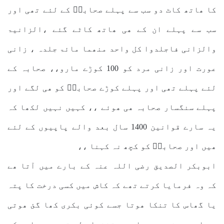
کا ھاتھ کاٹ دو سب سے پہلے صحابہؓ کے لئے تھی اور
سب سے پہلے ان کے ھی ھاتھ کاٹے گئے ،الزانیۃ
والزانی فاجلدوا کل واحد منھما مائۃ جلدہ ، زانی
عورت اور زانی مرد کو 100 کوڑے مارو،، صحابہ کے
لئے پہلے تھی اور پہلے کوڑے صحابہؓ کو ھی لگے اور
پہلے سنگسار صحابہ ھی ھوئے ،، کہیں نہیں لکھا کہ
یہ سارے قوانین 1400 سال بعد والے پاپیوں کے لئے
ھیں اور صحابہؓ کو کچھ نہ کہنا ،،
ابوبکر الصدیق رضی اللہ عنہ کے بارے میں آتا ھے
کہ وہ فرمایا کرتے تھے کہ کاش میں کسی درخت کا پتہ
یا گھاس کا تنکا ھوتا جسے کوئی بکری کھا گئ ھوتی