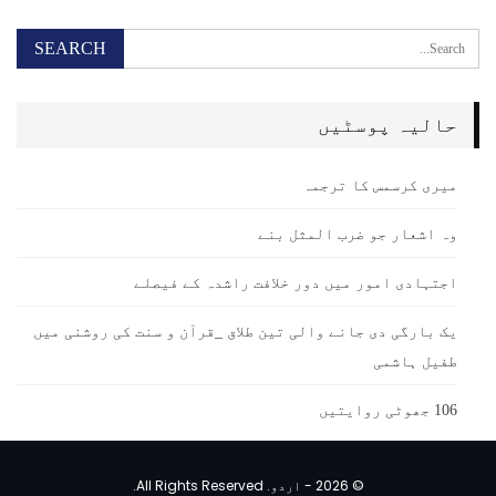
حالیہ پوسٹیں
میری کرسمس کا ترجمہ
وہ اشعار جو ضرب المثل بنے
اجتہادی امور میں دور خلافت راشدہ کے فیصلے
یک بارگی دی جانے والی تین طلاق _قرآن و سنت کی روشنی میں
طفیل ہاشمی
106 جھوٹی روایتیں
© 2026 - اردو. All Rights Reserved.