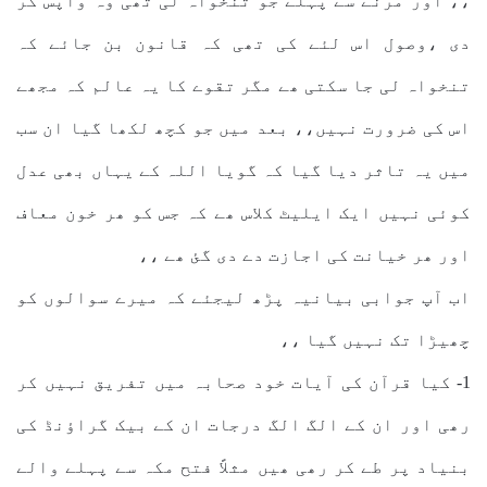
،، اور مرنے سے پہلے جو تنخواہ لی تھی وہ واپس کر
دی ،وصول اس لئے کی تھی کہ قانون بن جائے کہ
تنخواہ لی جا سکتی ھے مگر تقوے کا یہ عالم کہ مجھے
اس کی ضرورت نہیں،، بعد میں جو کچھ لکھا گیا ان سب
میں یہ تاثر دیا گیا کہ گویا اللہ کے یہاں بھی عدل
کوئی نہیں ایک ایلیٹ کلاس ھے کہ جس کو ھر خون معاف
اور ھر خیانت کی اجازت دے دی گئ ھے ،،
اب آپ جوابی بیانیہ پڑھ لیجئے کہ میرے سوالوں کو
چھیڑا تک نہیں گیا ،،
1- کیا قرآن کی آیات خود صحابہ میں تفریق نہیں کر
رھی اور ان کے الگ الگ درجات ان کے بیک گراؤنڈ کی
بنیاد پر طے کر رھی ھیں مثلاً فتح مکہ سے پہلے والے