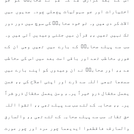
اختیارات اور جو سہولیات پچھلی چودہ صدیوں میں
الاٹ کر دی ھیں وہ تو خود صحابہؓ کی سوچ میں دور دور
تک نہیں تھیں ،، قرآن میں جتنی وعیدیں آئی ھیں وہ
سب سے پہلے صحابہؓ کے بارے میں تھیں وھی ان کے
فوری مخاطب تھے اور باقی امت بعد میں اس کی مخاطب
ھے ،، اور صحابہؓ نے ان وعیدوں کو اپنے بارے میں
سمجھا تبھی اللہ سے ڈرے اور اپنی اصلاح کی ،، فمن
یعمل مثقال ذرۃٍ خیراً یرہ، ومن یعمل مثقال ذرۃٍ شراً
یرہ ،، صحابہ کے لئے سب سے پہلے تھی ،، اتقوا اللہ
حق تقاتہ سب سے پہلے صحابہ کے لئے تھی ،، والسارق
والسارقۃ فاقطعوا ایدیھما چور مرد اور چور عورت