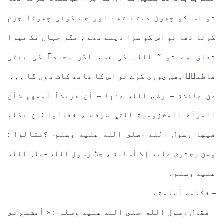
تو اس کو چھوڑ دیتے تھے اور جب کوئی چھوٹا جرم
کرتا تھا تو اس کو سزا دیتے تھے ، مگر جہاں تک میرا
تعلق ھے تو ” اللہ کی قسم اگر محمدﷺ کی بیٹی
فاطمہؓ بھی چوری کرے تو اس کا ھاتھ کاٹ دوں گا ،،،
عن عائشة – رضي الله عنها – أن قريشاً أهمهم شأن
المرأة المخزومية التي سرقت ، فقالوا :من يكلم
فيها رسول الله -صلى الله عليه وسلم- ؟فقالوا :
ومن يجترئ عليه إلا أسامة ، حِبُّ رسول الله -صلى الله
عليه وسلم-.
– فكلمه أسامة .
– فقال رسول الله -صلى الله عليه وسلم- : « أتشفع فى