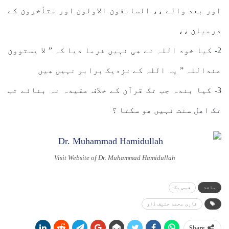
اور بعد والے ،، السابقون الاولون اور متأخرون کے
درمیان ،،
2- کیا خود اللہ نے ھی نہیں فرما دیا کہ ” لا یستوون
عنداللہ ” یہ اللہ کے نزدیک برابر نہیں ھیں
3- کیا بندہ جب تک قرآن کے خلاف عقیدہ نہ بنائے تب
تک اھل سنت نہیں ھو سکتا ؟
Visit Website of Dr. Muhammad Hamidullah
ماخذ
فیس بک
قاری محمد حنیف ڈار
Share