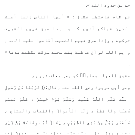
حد من حدود الله ».
ثم قام فاختطب فقال : « أيها الناس إنما أهلك
الذين قبلكم أنهم كانوا إذا سرق فيهم الشريف
تركوه ، وإذا سرق فيهم الضعيف أقاموا عليه الحد ،
وايم الله لو أن فاطمة بنت محمد سرقت لقطعت يدها »
.
حقوق العباد صحابہؓ کو بھی معاف نہیں ،
وعن أبي هريرة رضي الله عنه , قال : (( خَرَجْنَا مَعَ رَسُولِ
اللَّهِ صَلَّى اللَّهُ عَلَيْهِ وَسَلَّمَ يَوْمَ خَيْبَرَ ، فَلَمْ نَغْنَمْ
ذَهَبًا وَلَا فِضَّةً ، إِلَّا الْأَمْوَالَ وَالثِّيَابَ وَالْمَتَاعَ ،
فَأَهْدَى رَجُلٌ مِنْ بَنِي الضُّبَيْبِ ، يُقَالُ لَهُ : رِفَاعَةُ بْنُ زَيْدٍ
لِرَسُولِ اللَّهِ صَلَّى اللَّهُ عَلَيْهِ وَسَلَّمَ غُلَامًا ، يُقَالُ لَهُ :