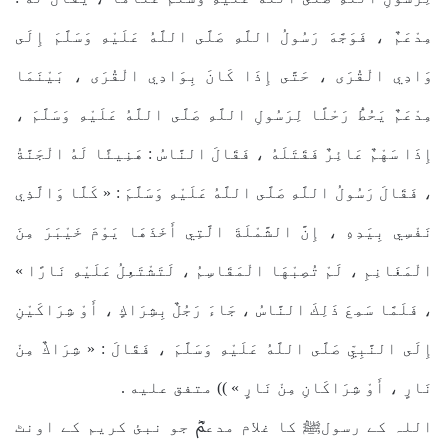
مِدْعَمٌ ، فَوَجَّهَ رَسُولُ اللَّهِ صَلَّى اللَّهُ عَلَيْهِ وَسَلَّمَ إِلَى
وَادِي الْقُرَى ، حَتَّى إِذَا كَانَ بِوَادِي الْقُرَى ، بَيْنَمَا
مِدْعَمٌ يَحُطُّ رَحْلًا لِرَسُولِ اللَّهِ صَلَّى اللَّهُ عَلَيْهِ وَسَلَّمَ ،
إِذَا سَهْمٌ عَائِرٌ فَقَتَلَهُ ، فَقَالَ النَّاسُ : هَنِيئًا لَهُ الْجَنَّةُ
، فَقَالَ رَسُولُ اللَّهِ صَلَّى اللَّهُ عَلَيْهِ وَسَلَّمَ : « كَلَّا وَالَّذِي
نَفْسِي بِيَدِهِ ، إِنَّ الشَّمْلَةَ الَّتِي أَخَذَهَا يَوْمَ خَيْبَرَ مِنَ
الْمَغَانِمِ ، لَمْ تُصِبْهَا الْمَقَاسِمُ ، لَتَشْتَعِلُ عَلَيْهِ نَارًا »
، فَلَمَّا سَمِعَ ذَلِكَ النَّاسُ ، جَاءَ رَجُلٌ بِشِرَاكٍ ، أَوْ شِرَاكَيْنِ
إِلَى النَّبِيِّ صَلَّى اللَّهُ عَلَيْهِ وَسَلَّمَ ، فَقَالَ : « شِرَاكٌ مِنْ
نَارٍ ، أَوْ شِرَاكَانِ مِنْ نَارٍ » )) متفق عليه .
اللہ کے رسولﷺ کا غلام مدعمؓ جو نبئ کریم کے اونٹ