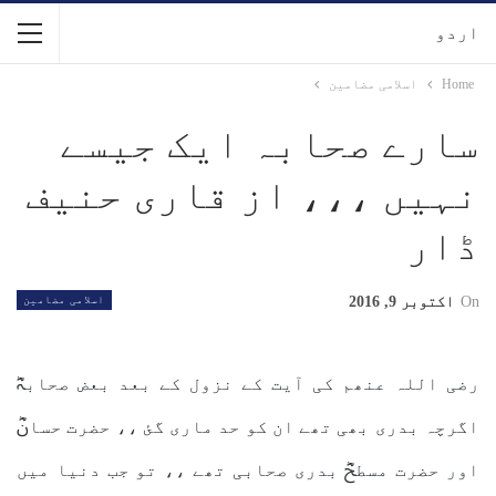
اردو
Home
اسلامی مضامین
سارے صحابہ ایک جیسے
نہیں ،،، از قاری حنیف
ڈار
On
اکتوبر 9, 2016
اسلامی مضامین
رضی اللہ عنھم کی آیت کے نزول کے بعد بعض صحابہؓ
اگرچہ بدری بھی تھے ان کو حد ماری گئ ،، حضرت حسانؓ
اور حضرت مسطحؓ بدری صحابی تھے ،، تو جب دنیا میں