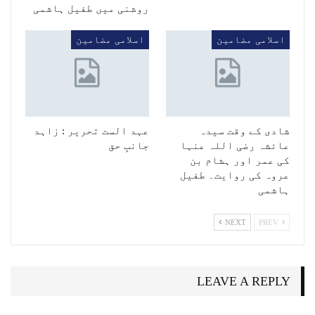
روشنی میں طفیل ہاشمی
اسلامی مضامین
اسلامی مضامین
شادی کے وقت سیدہ
عہد الست تحریر : زاہد
عائشہ رضی اللہ عنہا
جانبِ حق
کی عمر اور ہشام بن
عروہ کی روایت۔ طفیل
ہاشمی
NEXT
PREV
LEAVE A REPLY