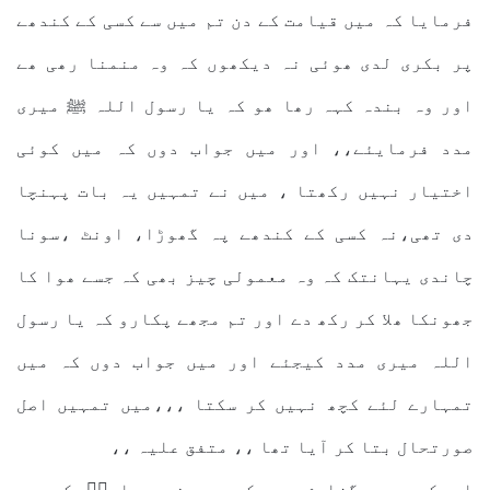
فرمایا کہ میں قیامت کے دن تم میں سے کسی کے کندھے
پر بکری لدی ھوئی نہ دیکھوں کہ وہ منمنا رھی ھے
اور وہ بندہ کہہ رھا ھو کہ یا رسول اللہ ﷺ میری
مدد فرمایئے،، اور میں جواب دوں کہ میں کوئی
اختیار نہیں رکھتا ، میں نے تمہیں یہ بات پہنچا
دی تھی،نہ کسی کے کندھے پہ گھوڑا، اونٹ ،سونا
چاندی یہانتک کہ وہ معمولی چیز بھی کہ جسے ھوا کا
جھونکا ھلا کر رکھ دے اور تم مجھے پکارو کہ یا رسول
اللہ میری مدد کیجئے اور میں جواب دوں کہ میں
تمہارے لئے کچھ نہیں کر سکتا ،،،میں تمہیں اصل
صورتحال بتا کر آیا تھا ،، متفق علیہ ،،
اس کے بعد گزارش ھے کہ ھم نے صحابہؓ کو جو