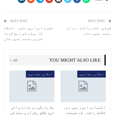
NEXT POST
PREV POST
شوقیہ کتے پالنا ….. از
حضرت ابراہیم علیہ السلام
محمد نعیم خان
کا بیٹے کو ذبح کرنا
تحریر محمد نعیم خان
YOU MIGHT ALSO LIKE
All
اسلامی مضامین
اسلامی مضامین
اجتہادی امور میں دور
یک بارگی دی جانے والی
خلافت راشدہ کے فیصلے
تین طلاق _قرآن و سنت کی