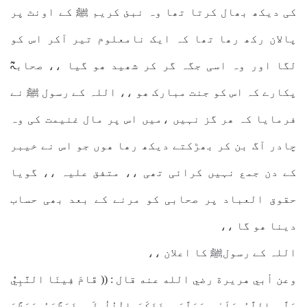
کی دیکھ بھال کرتا تھا وہ نبئ کریم ﷺ کے اونٹ پر
پالان رکھ رھا تھا کہ ایک نامعلوم تیر آکر اس کو
لگا اور وہ اسی جگہ گر کر شھید ھو گیا ،، صحابہؓ
پکارے کہ اس کو جنت مبارک ھو ،، اللہ کے رسول ﷺ نے
فرمایا کہ ھر گز نہیں ،میں اس پر مال غنیمت کی وہ
چادر آگ بن کر بھڑکتے دیکھ رھا ھوں جو اس نے خیبر
کے دن جمع نہیں کرائی تھی ،، متفق علیہ ،، گویا
حقوق العباد پر صحابی کو مرنے کے بعد بھی حساب
دینا ھو گا ،،
اللہ کے رسولﷺ کا اعلان ،،
وعن أبي هريرة رضي الله عنه قال : (( قَامَ فِينَا النَّبِيُّ
صَلَّى اللَّهُ عَلَيْهِ وَسَلَّمَ , فَذَكَرَ الْغُلُولَ , فَعَظَّمَهُ وَعَظَّمَ