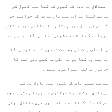
استدلال یہ تھا کہ کیوں کہ کتا منہ کھول کر
سانس لیتا ہے اس لیے باولے پن کا جراثیم جو
کہ اس کی رال میں ہوتا ہے انسانوں میں منتقل
ہوجانے کے خدشے سے شوقیہ کتے پالنا منع ہے .
پہلے اس بات کی وضاحت کردوں کہ جانور پالنا
چاہیے وہ کتا ہو یا بلی یا کسی بھی قسم کا
جانور پالنا میرا شوق نہیں .
سب سے پہلی بات کہ کتوں میں باؤلا پن کی
بیماری ایک طرح کے وائرس سے پیدا ہوتی ہے جو
اس کتے کے کاٹنے سے انسانوں میں منتقل ہوتی