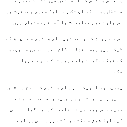
ہے . اس وائرس کا انسانوں میں کتے کے ذریے
منتقل ہونے کا اب تک یہی ایک سورس ہے . نیٹ پر
اس بارے میں معلومات با آسانی دستیاب ہیں .
اس سے بچاؤ کا واحد ذریہ اس وائرس سے بچاؤ کے
ٹیکے ہیں جیسے نزلہ زکام اور الرجی سے بچاؤ
کے ٹیکے لگواۓ جاتے ہیں تاکے ان سے بچا جا
سکے .
یورپ اور امریکا میں اس وائرس کا نام و نشان
نہیں پایا جاتا ، وہاں پر باقاعدہ مہم کے
ذریعے اس بیماری کا خاتمہ کردیا گیا ہے .اس
لیے لوگ شوق سے کتے پالتے ہیں . اس ہی لیے