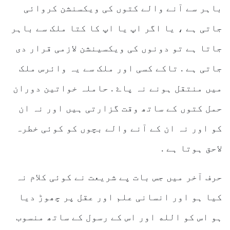
باہر سے آنے والے کتوں کی ویکسنشن کروائی
جاتی ہے ، یا اگر اپ یا اپ کا کتا ملک سے باہر
جاتا ہے تو دونوں کی ویکسینشن لازمی قرار دی
جاتی ہے . تاکے کسی اور ملک سے یہ وائرس ملک
میں منتقل ہونے نہ پاۓ . حاملہ خواتین دوران
حمل کتوں کے ساتھ وقت گزارتی ہیں اور نہ ان
کو اور نہ ان کے آنے والے بچوں کو کوئی خطرہ
لاحق ہوتا ہے .
حرف آخر میں جس بات پے شریعت نے کوئی کلام نہ
کیا ہو اور انسانی علم اور عقل پر چھوڑ دیا
ہو اس کو الله اور اس کے رسول کے ساتھ منسوب