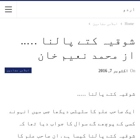
اردو
Home
اسلامی مضامین
شوقیہ کتے پالنا …..
از محمد نعیم خان
On
اکتوبر 7, 2016
اسلامی مضامین
شوقیہ کتے پالنا …..
ایک صاحب علم کا سٹیٹس دیکھا جس میں انہونے
کسی کے پوچھے گے سوال کا جواب دیا تھا کہ
شوقیہ کتے پالنا کیسا ہے . ان صاحب علم کا