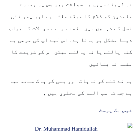
نہ کیجئے . یہی وہ سوالات ہیں جس پر ہمارے
ملحدین کو کلام کا موقع ملتا ہے اور پھر نئی
نسل کے ذہنوں میں اٹھنے والے سوالات کا جواب
دینا مشکل ہو جاتا ہے . اس لیے اپ کی مرضی ہے
کتا پالئے یا نہ پالئے لیکن اس کو شریعت کا
مثلہ نہ بنائیں
ہم نے کتے کو ناپاک اور بلی کو پاک سمجھ لیا
ہے جب کہ سب الله کی مخلوق ہیں ،
فیس بک پوسٹ