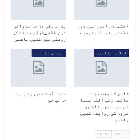
اجتہادی امور میں دور
یک بارگی دی جانے والی
خلافت راشدہ کے فیصلے
تین طلاق _قرآن و سنت کی
روشنی میں طفیل ہاشمی
اسلامی مضامین
اسلامی مضامین
شادی کے وقت سیدہ
عہد الست تحریر : زاہد
عائشہ رضی اللہ عنہا
جانبِ حق
کی عمر اور ہشام بن
عروہ کی روایت۔ طفیل
ہاشمی
NEXT
PREV