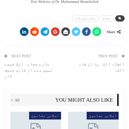
Visit Website of Dr. Muhammad Hamidullah
متفرق
محمد نعیم خان
Share
NEXT POST
PREV POST
انشاء اللہ یا ان شاء
سارے صحابہ ایک جیسے
اللہ
نہیں ،،، از قاری حنیف
ڈار
YOU MIGHT ALSO LIKE
All
اسلامی مضامین
اسلامی مضامین