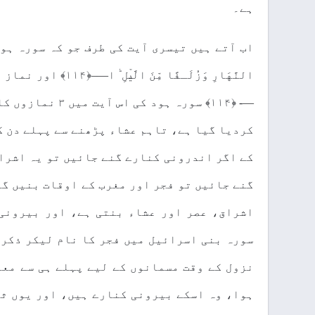
ہے۔
النَّهَارِ وَزُلَـفً
—- ﴿۱۱۴﴾ سورہ ہو
کردیا گیا ہے، تاہم عشاء پڑھنے سے پہلے دن ک
کے اگر اندرونی کنارے گنے جائیں تو یہ اشرا
گنے جائیں تو فجر اور مغرب کے اوقات بنیں گ
اشراق، عصر اور عشاء بنتی ہے، اور بیرونی 
سورہ بنی اسرائیل میں فجر کا نام لیکر ذکر 
نزول کے وقت مسمانوں کے لیے پہلے ہی سے معل
ہوا، وہ اسکے بیرونی کنارے ہیں، اور یوں ثا