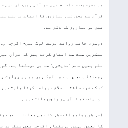
یہ مجوسیت سے اسلام میں در آئی ہیں- ان میں س
قرآن سے محض تین نمازوں کا اثبات مانتے ہیں
تین ہی نمازوں کا ذکر ہے۔
دوسری جانب روایت پرست لوگ ہیں- اگرچہ وہ 
منکرین سنت سے اتفاق کرتے ہیں کہ قرآن میں
علم ہمیں محض ‘حدیثوں’ سے ہی ہوسکتا ہے۔ گوی
ہوجاتا ہے، چاہے وہ لوگ ہوں جو ہر روایت پر
کرکے خود ساختہ اسلام دریافت کرنا چاہتے ہیں،
روایات کو قرآن پر راجح مانتے ہیں۔
اسی طرح صلوۃ الوسطی کا بھی معاملہ ہے، دون
کا تعین نہیں ہوسکتا، اگرچہ بعض منکرین سن