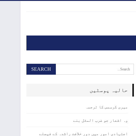
حالیہ پوسٹیں
میری کرسمس کا ترجمہ
وہ اشعار جو ضرب المثل بنے
اجتہادی امور میں دور خلافت راشدہ کے فیصلے