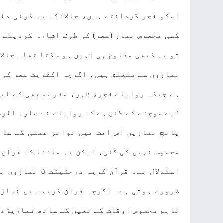
اسکو فجر گردانتے ہیں، حالانکہ یہ کوئی دل
کسی مخصوص نماز (عصر) کی طرف اشارہ کردیتے 
تو یہ کبھی معلوم ہی نہیں ہو سکتا تھا۔ حالا
نمازوں سے متعلق ہیں، اگرچہ اکثریت عصر کی ط
ہے جبکہ روایات فجر، ظہر، مغرب سبھی کے لی
لیے سوچنے کے لائق ہے کہ روایات نے صلوۃ الو
پانچ نمازیں اس امت میں تواتر عملی کے سات
محسوس نہیں کی گئی، لیکن یہ ماننا کہ قرآن 
استدلال ہے۔ قرآ
ضرورت ہوتی ہے۔ اگرچہ قرآن کریم میں نماز 