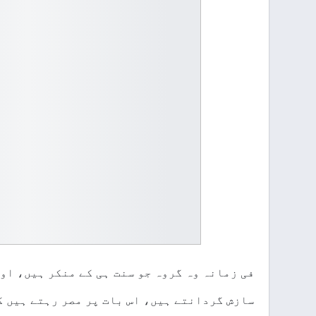
فی زمانہ وہ گروہ جو سنت ہی کے منکر ہیں، او
سازش گردانتے ہیں، اس بات پر مصر رہتے
ہیں ک