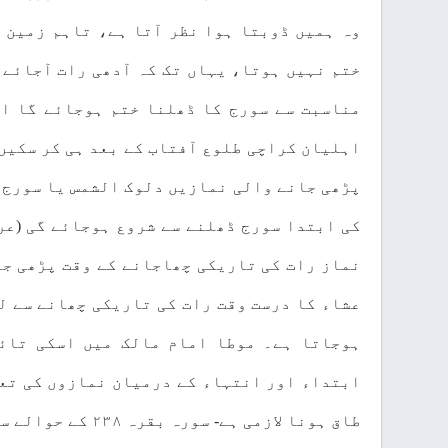
وہ ہمیں ڈوبتا ہوا نظر آتا ہے، تاہم زمین 
مناسبت سے سورج کا ڈھلنا ختم ہوجائے گا او
اہلیان کراچی طلوع آفتاب کے بعد ہی کر سکیں 
پڑھی جانے والی نمازیں دلوک الشمس یا سورج ڈ
کی ابتدا سورج ڈھلنے سے شروع ہوجائے گی (عر
نماز رات کی تاریکی چھاجانے کے وقت پڑھی جا
عشاء کا درست وقت رات کی تاریکی چھانے سے ل
ہوجاتا ہے۔ موطا امام مالک میں اسکی تائی
ابتداء اور انتہاء کے درمیان نمازوں کی تعد
طاق ہونا لازمی ہے