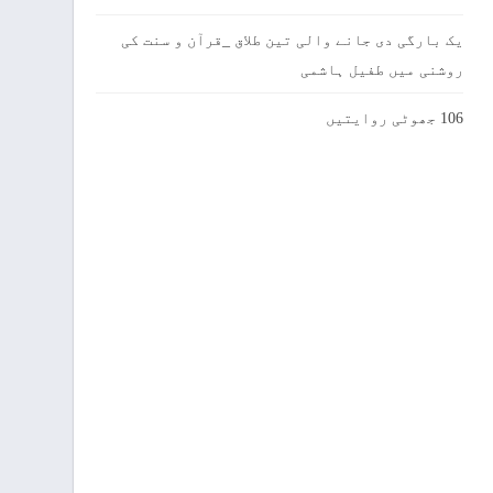
یک بارگی دی جانے والی تین طلاق _قرآن و سنت کی
روشنی میں طفیل ہاشمی
106 جھوٹی روایتیں