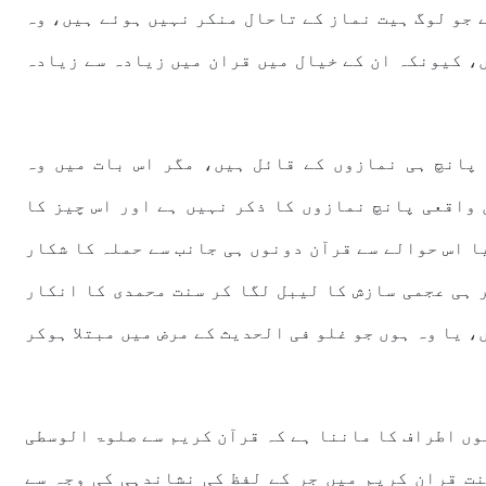
ے جو لوگ ہیت نماز کے تاحال منکر نہیں ہوئے ہیں، وہ
، کیونکہ ان کے خیال میں قران میں زیادہ سے زیادہ
پانچ ہی نمازوں کے قائل ہیں، مگر اس بات میں وہ
 واقعی پانچ نمازوں کا ذکر نہیں ہے اور اس چیز کا
ا اس حوالے سے قرآن دونوں ہی جانب سے حملہ کا شکار
 ہی عجمی سازش کا لیبل لگا کر سنت محمدی کا انکار
 یا وہ ہوں جو غلو فی الحدیث کے مرض میں مبتلا ہوکر
وں اطراف کا ماننا ہے کہ قرآن کریم سے صلوۃ الوسطی
ت قران کریم میں جر کے لفظ کی نشاندہی کی وجہ سے