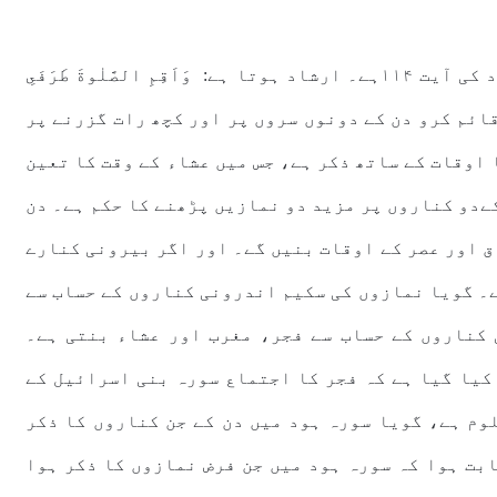
اب آتے ہیں تیسری آیت کی طرف جو کہ سورہ ہود کی آیت ۱۱۴ہے۔ ارشاد ہوتا ہے: وَاَقِمِ الصَّلٰوةَ طَرَفَىِ
ا مِّنَ الَّيۡلِ‌ ؕ ا—–﴿۱۱۴﴾ اور نماز قائم کرو دن کے دونوں سروں پر اور کچھ رات گزرنے پر
د کی اس آیت میں ۳ نمازوں کا اوقات کے ساتھ ذکر ہے، جس میں عشاء کے وقت کا تعین
ےدو کناروں پر مزید دو نمازیں پڑھنے کا حکم ہے۔ دن
ق اور عصر کے اوقات بنیں گے۔ اور اگر بیرونی کنارے
ے۔ گویا نمازوں کی سکیم اندرونی کناروں کے حساب سے
کناروں کے حساب سے فجر، مغرب اور عشاء بنتی ہے۔
کیا گیا ہے کہ فجر کا اجتماع سورہ بنی اسرائیل کے
وم ہے، گویا سورہ ہود میں دن کے جن کناروں کا ذکر
بت ہوا کہ سورہ ہود میں جن فرض نمازوں کا ذکر ہوا