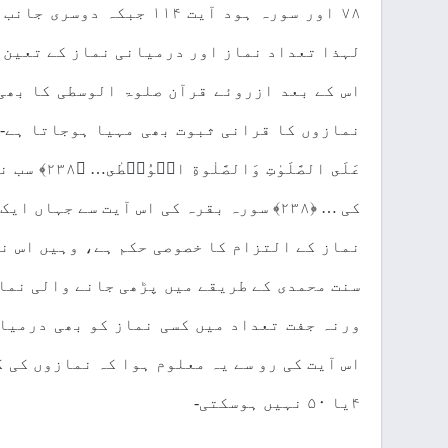
لہذا تعداد نماز اور درمیانی نماز کے تعین ک
اس کے بعد ازروئے قرآن صلوۃ الوسطی کا بھی
عَلَى الصّ
کی … ﴿۲۳۸﴾ سورہ بقرہ کی اس آیت سے جہا
نماز کے التزام کا خصوصی حکم ہے، وہیں اس ن
سنت محمدی کے طریقے میں پڑھی جانے والی نماز
ورنہ جفت تعداد میں کسی نماز کو بھی درمیا
۴یا ۵۰ نہیں ہوسکتی-