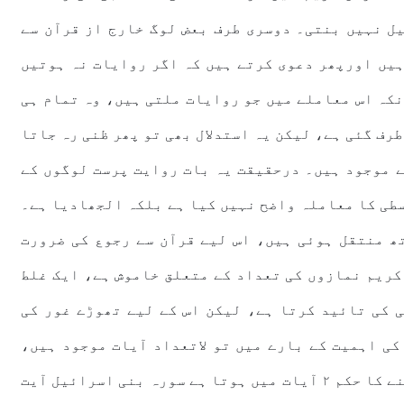
یل نہیں بنتی۔ دوسری طرف بعض لوگ خارج از قرآن سے
ہیں اورپھر دعوی کرتے ہیں کہ اگر روایات نہ ہوتیں
نکہ اس معاملے میں جو روایات ملتی ہیں، وہ تمام ہی
رف گئی ہے، لیکن یہ استدلال بھی تو پھر ظنی رہ جاتا
ے موجود ہیں۔ درحقیقت یہ بات روایت پرست لوگوں کے
سطی کا معاملہ واضح نہیں کیا ہے بلکہ الجھادیا ہے۔
ھ منتقل ہوئی ہیں، اس لیے قرآن سے رجوع کی ضرورت
کریم نمازوں کی تعداد کے متعلق خاموش ہے، ایک غلط
ن کریم درحقیقت ۵ نمازوں ہی کی تائید کرتا ہے، لیکن اس کے لیے تھوڑے غور کی
کی اہمیت کے بارے میں تو لاتعداد آیات موجود ہیں،
تاہم مخصوص اوقات کے تعین کے ساتھ نمازپڑھنے کا حکم ۲ آیات میں ہوتا ہے سورہ بنی اسرائیل آیت