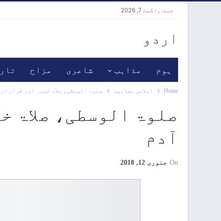
جمعہ, اگست 7, 2026
اردو
ہوم
مذاہب
شاعری
مزاح
تار
Home
اسلامی مضامین
صلوۃ الوسطی، صلاۃ خمسہ اور قرآن از 
صلوۃ الوسطی، صلاۃ خ
آدم
On
جنوری 12, 2018