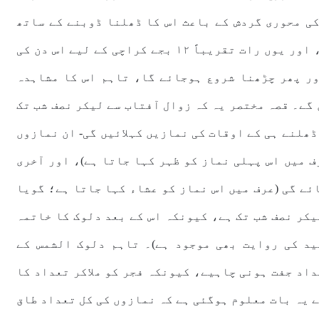
کی محوری گردش کے باعث اس کا ڈھلنا ڈوبنے کے ساتھ
ختم نہیں ہوتا، یہاں تک کہ آدھی رات آجائے، اور یوں رات تقریباً ۱۲ بجے کراچی کے لیے اس دن کی
ر پھر چڑھنا شروع ہوجائے گا، تاہم اس کا مشاہدہ
گے۔ قصہ مختصر یہ کہ زوال آفتاب سے لیکر نصف شب تک
ھلنے ہی کے اوقات کی نمازیں کہلائیں گی- ان نمازوں
ف میں اس پہلی نماز کو ظہر کہا جاتا ہے)، اور آخری
ئے گی (عرف میں اس نماز کو عشاء کہا جاتا ہے؛ گویا
یکر نصف شب تک ہے، کیونکہ اس کے بعد دلوک کا خاتمہ
د کی روایت بھی موجود ہے)۔ تاہم دلوک الشمس کے
اد جفت ہونی چاہیے، کیونکہ فجر کو ملاکر تعداد کا
- سورہ بقرہ ۲۳۸ کے حوالے سے یہ بات معلوم ہوگئی ہے کہ نمازوں کی کل تعداد طاق