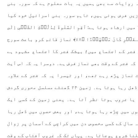
 روایات سے بھی ہمیں یہ بات معلوم ہے کہ سورہ بنی
زیں فرض ہوئی ہیں، تاہم سورہ بنی اسرائیل خود کیا
بیان کرتی ہے، وہ بھی دیکھ لیا جائے- آیت ۷۸ میں ارشاد ہوتا ہے: اَقِمِ الصَّلٰوةَ لِدُلُوۡكِ الشَّمۡسِ اِلٰى
غَسَقِ الَّيۡلِ وَقُرۡاٰنَ الۡـفَجۡرِ‌ؕ اِنَّ قُرۡاٰنَ الۡـفَجۡرِ كَانَ مَشۡهُوۡدًا‏ ﴿۷۸﴾ نماز قائم کرو باعث سورج
 فجر کے اجتماع میں؛ بیشک فجر کا اجتماع مشہود ہے
یہ کہ فجر کے وقت بھی نماز فرض ہے۔ دوسرا یہ کہ اس آیت
 نماز پڑھ رہے تھے، اور تیسرا یہ کہ فجر کے علاوہ
بقیہ نمازیں ان اوقات کی ہیں، جن میں سورج ڈھل رہا ہوتا ہے۔ زمین ۲۴ گھنٹے مسلسل محوری گردش
یا غروب ہوتا نظر آتا ہے۔ یعنی زمین کے کسی ایک
وں میں چڑھ رہا ہوتا ہے، اور بعض حصوں میں ڈھل رہا
ہ سال کے کسی مخصوص دن میں کراچی کے آسمان پر زوال
سورج ڈھلنا شروع ہوجاتا ہے۔ یہاں تک کہ غروب آفتاب کے وقت