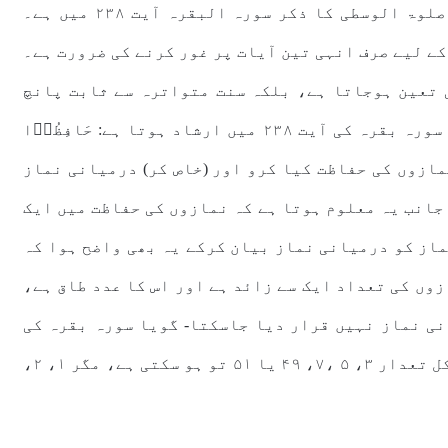
۷۸ اور سورہ ہود آیت ۱۱۴ جبکہ دوسری جانب صلوۃ الوسطی کا ذکر سورہ البقرہ آیت ۲۳۸ میں ہے۔
ے لیے صرف انہی تین آیات پر غور کرنے کی ضرورت ہے۔
 تعین ہوجاتا ہے، بلکہ سنت متواترہ سے ثابت پانچ
نمازوں کا قرانی ثبوت بھی مہیا ہوجاتا ہے- سورہ بقرہ کی آیت ۲۳۸ میں ارشاد ہوتا ہے: حَافِظُوۡا
َلَوٰتِ وَالصَّلٰوةِ الۡوُسۡطٰى…‏ ﴿۲۳۸﴾ سب نمازوں کی حفاظت کیا کرو اور (خاص کر) درمیانی نماز
ں ایک جانب یہ معلوم ہوتا ہے کہ نمازوں کی حفاظت میں ایک
ماز کو درمیانی نماز بیان کرکے یہ بھی واضح ہوا کہ
وں کی تعداد ایک سے زائد ہے اور اس کا عدد طاق ہے،
نی نماز نہیں قرار دیا جاسکتا- گویا سورہ بقرہ کی
اس آیت کی رو سے یہ معلوم ہوا کہ نمازوں کی کل تعدار ۳، ۵ ،۷، ۴۹ یا ۵۱ تو ہو سکتی ہے، مگر ۱، ۲،