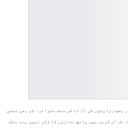
ر بعض روایتوں کی آڑ لے کر سنت متواترہ کو بھی عجمی
ہ قرآن کریم میں پانچ نمازوں کا ذکر نہیں ہے، بلکہ