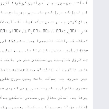
اب آتے ہیں سورہ بنی اسرائیل کی طرف؛ اگرچہ
اسرائیل کے نزول کے زمانے ہی میں پانچ نما
ڈھلنے کے رات کا اندھیرا چھا جانے تک؛ اور
﴿۷۸﴾ اس آیت سے تین باتوں کا علم ہوا، ایک 
کے نزول سے پہلے ہی مسلمان فجر کی باجماعت
میں مصروف ہے، جس کے باعث ہمیں سورج طلوع 
مخصوص مقام کی مناسبت سے سورج دن کے بعض حص
ہوتا ہے۔ اس کی مثال یوں سمجھی جاسکتی ہے ک
آفتاب دن ۱۲ بجے ہوتا ہے۔ اسکے بعد 