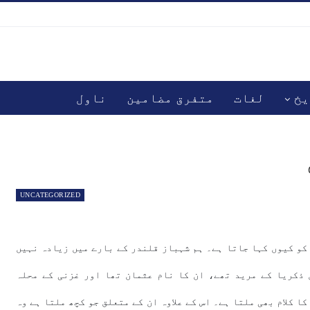
یخ
لغات
متفرق مضامین
ناول
UNCATEGORIZED
 کو کیوں کہا جاتا ہے۔ ہم شہباز قلندر کے بارے میں زیادہ نہیں
 ذکریا کے مرید تھے، ان کا نام عثمان تھا اور غزنی کے محلہ
ا کلام بھی ملتا ہے۔ اس کے علاوہ ان کے متعلق جو کچھ ملتا ہے وہ