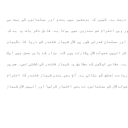
 درست ہے۔ کیوں کہ برصغیر میں ہندو اور مسلمانوں کی بہت سی
ور وہی احترام جو مندروں میں ہوتا ہے۔ قابل ذکر بات یہ ہے کہ
اور مسلمان قدرتی طور پر لال شہباز قلندر کو دریا کا نگہبان
کر انہیں جھولے لال پکارتے ہوں گے۔ مزار کے باہر صحن میں ایک
ہے۔ مقامی لوگوں کے مطابق یہ شہباز قلندر کی کشتی تھی۔ جس پر
ریا سے تعلق کو بتاتی ہے۔ آج بھی ہندو شہباز قلندر کا احترام
ھولے لال کو مسلمانوں نے بھی اختیار کرلیا اور انہیں لال شہباز