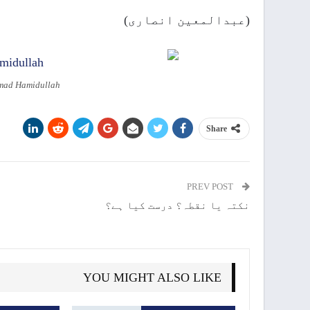
(عبدالمعین انصاری)
mmad Hamidullah
Share
PREV POST
نکتہ یا نقطہ؟ درست کیا ہے؟
YOU MIGHT ALSO LIKE