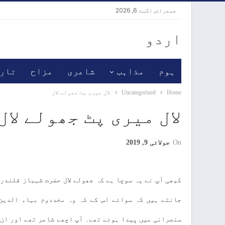
جمعرات, اگست 6, 2026
اردو
ہوم
مذاہب
شاعری
مزاح
تار
Home
Uncategorized
لال میری پٹ جھولے لال
لال میری پٹ جھولے لال
On
جولائی 9, 2019
کبھی آپ نے یہ سوچا ہے کہ جھولے لال حضرت شہباز قلندر
جانتے ہیں کہ سوائے اس کے کہ وہ مخددوم بہاء الدین
سنجرانی میں پیدا ہوئے تھے۔ آپ اچھے شاعر تھے اور ان ک