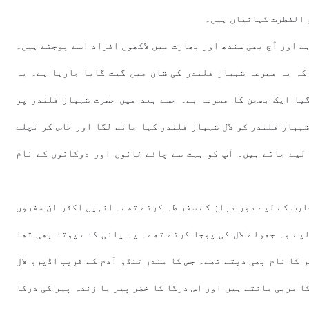
ق الفطرت کہانیاں ہیں۔
ہے اور آج بھی سندھ اور بھارت میں لاکھوں افراد اسے پوجتے ہیں۔
 کہ یہ مصرعہ شہباز قلندر کی شان میں گیت گایا جارہا ہے۔ یہ
گیا ایک بھجن کا مصرعہ ہے۔ جسے بعد میں حضرت شہباز قلندر پر
ہباز قلندر کو لال شہباز قلندر کہا جانے لگا اور خاص کر نچلے
 لیے جاتے ہیں۔ آپ کو بہت سے چائے خانوں اور دوکانوں کے نام
رت کے لیے دور دراز کے سفر طہ کرتے تھے۔ انہیں اکثر ان سفروں
یے وہ جھولے لال کی پوجا کرتے تھے۔ یہ پانی کا دیوتا بھی تھا
ر کا نام بھی دیتے تھے۔ جس کا مندر ٹنڈو آدم کے قریب اڈیرو لال
کا مربی مانتے ہیں اور اس درگا کا خضر پیر یا زندہ پیر کی درگا