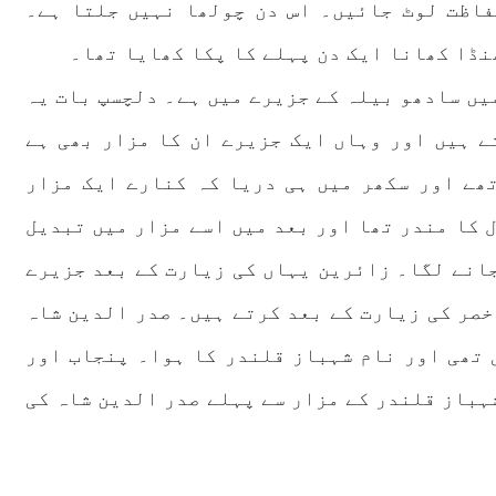
فاظت لوٹ جائیں۔ اس دن چولھا نہیں جلتا ہے۔
نڈا کھانا ایک دن پہلے کا پکا کھایا تھا۔
میں سادھو بیلہ کے جزیرے میں ہے۔ دلچسپ بات یہ
ے ہیں اور وہاں ایک جزیرے ان کا مزار بھی ہے
ھے اور سکھر میں ہی دریا کہ کنارے ایک مزار
ال کا مندر تھا اور بعد میں اسے مزار میں تبدیل
جانے لگا۔ زائرین یہاں کی زیارت کے بعد جزیرے
خصر کی زیارت کے بعد کرتے ہیں۔ صدر الدین شاہ
 تھی اور نام شہباز قلندر کا ہوا۔ پنجاب اور
ہباز قلندر کے مزار سے پہلے صدر الدین شاہ کی