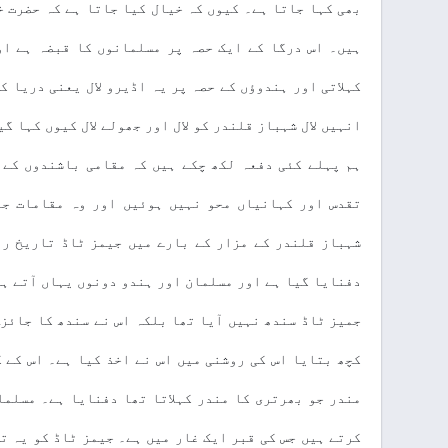
بھی کہا جاتا ہے۔ کیوں کہ خیال کیا جاتا ہے کہ حضرت خ
ہیں۔ اس درگا کے ایک حصہ پر مسلمانوں کا قبضہ ہے او
کہلاتی اور ہندوؤں کے حصہ پر یہ اڈیرو لال یعنی دریا ک
انہیں لال شہباز قلندر کو لال اور جھولے لال کیوں کہا گ
ہم پہلے کئی دفعہ لکھ چکے ہیں کہ مقامی باشندوں کے 
تقدس اور کہانیاں محو نہیں ہوئیں اور وہ مقامات جو
شہباز قلندر کے مزار کے بارے میں جیمز ٹاڈ تاریخ را
دفنایا گیا ہے اور مسلمان اور ہندو دونوں یہاں آتے ہ
جمیز ٹاڈ سندھ نہیں آیا تھا بلکہ اس نے سندھ کا جائزہ
کچھ بتایا اس کی روشنی میں اس نے اخذ کیا ہے۔ اس کے ک
مندر جو بھرتری کا مندر کہلاتا تھا دفنایا ہے۔ مسلما
کرتے ہیں جس کی قبر ایک غار میں ہے۔ جیمز ٹاڈ کو یہ ت