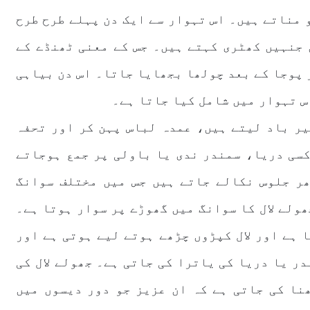
 مناتے ہیں۔ اس تہوار سے ایک دن پہلے طرح طرح
 جنہیں کھٹری کہتے ہیں۔ جس کے معنی ٹھنڈے کے
 پوجا کے بعد چولھا بجھایا جاتا۔ اس دن بیاہی
اس تہوار میں شامل کیا جاتا ہے۔
یر باد لیتے ہیں، عمدہ لباس پہن کر اور تحفہ
کسی دریا، سمندر ندی یا باولی پر جمع ہوجاتے
ھر جلوس نکالے جاتے ہیں جس میں مختلف سوانگ
ولے لال کا سوانگ میں گھوڑے پر سوار ہوتا ہے۔
 ہے اور لال کپڑوں چڑھے ہوتے لیے ہوتی ہے اور
ر یا دریا کی یاترا کی جاتی ہے۔ جھولے لال کی
ھنا کی جاتی ہے کہ ان عزیز جو دور دیسوں میں