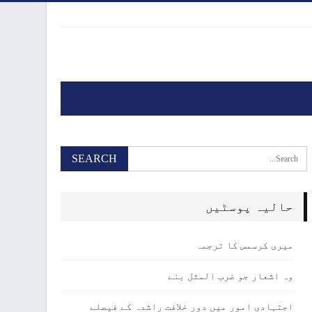
حالیہ پوسٹیں
میری کرسمس کا ترجمہ
وہ اشعار جو ضرب المثل بنے
اجتہادی امور میں دور خلافت راشدہ کے فیصلے