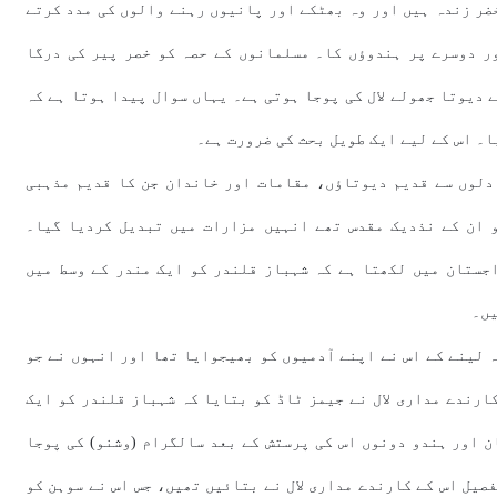
ضر زندہ ہیں اور وہ بھٹکے اور پانیوں رہنے والوں کی مدد کرتے
ر دوسرے پر ہندوؤں کا۔ مسلمانوں کے حصہ کو خصر پیر کی درگا
ے دیوتا جھولے لال کی پوجا ہوتی ہے۔ یہاں سوال پیدا ہوتا ہے کہ
یا۔ اس کے لیے ایک طویل بحث کی ضرورت ہے۔
دلوں سے قدیم دیوتاؤں، مقامات اور خاندان جن کا قدیم مذہبی
 ان کے نذدیک مقدس تھے انہیں مزارات میں تبدیل کردیا گیا۔
جستان میں لکھتا ہے کہ شہباز قلندر کو ایک مندر کے وسط میں
یں۔
 لینے کے اس نے اپنے آدمیوں کو بھیجوایا تھا اور انہوں نے جو
ارندے مداری لال نے جیمز ٹاڈ کو بتایا کہ شہباز قلندر کو ایک
ن اور ہندو دونوں اس کی پرستش کے بعد سالگرام (وشنو) کی پوجا
فصیل اس کے کارندے مداری لال نے بتائیں تھیں، جس اس نے سوہن کو