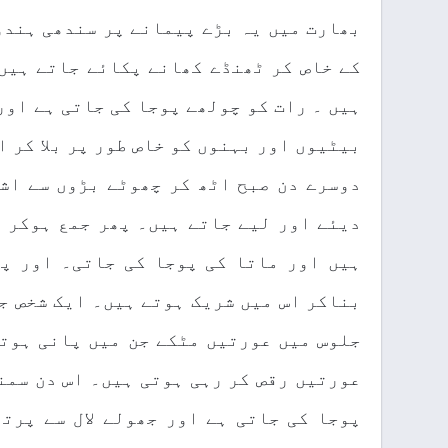
بھارت میں یہ بڑے پیمانے پر سندھی ہندو
کے خاص کر ٹھنڈے کھانے پکائے جاتے ہیں
ہیں ۔ رات کو چولھے پوجا کی جاتی ہے اور
بیٹیوں اور بہنوں کو خاص طور پر بلا کر 
دوسرے دن صبح اٹھ کر چھوٹے بڑوں سے اش
دیئے اور لیے جاتے ہیں۔ پھر جمع ہوکر 
ہیں اور ماتا کی پوجا کی جاتی۔ اور پ
بناکر اس میں شریک ہوتے ہیں۔ ایک شخص جھ
جلوس میں عورتیں مٹکے جن میں پانی ہوتا
عورتیں رقص کر رہی ہوتی ہیں۔ اس دن سمند
پوجا کی جاتی ہے اور جھولے لال سے پرت