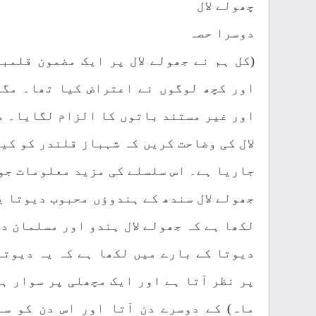
چھولے لال
دوسرا حصہ
(کل ہم نے جھولے لال پر ایک مضمون قلمب
اور کچھ لوگوں نے اعتراض کیا تھا۔ مگر
اور غیر مستند باتوں کا الزام لگایا۔ می
لال کی وضاحت کریں کہ شہباز قلندر کو کی
جاریا ہے۔ اس سلسلے کی مزید معلومات جو ک
جھولے لال سندھ کے ہندوؤں محبوب دیوتا ی
لکھا ہے کہ جھولے لال ہندو اور مسلمان د
دیوتا کے بارے میں لکھا ہے کہ یہ دیوتا
پر نظر آتا ہے اور ایک مچھلی پر سوار ہو
ماہ) کے دوسرے دن آتا اور اس دن کو س