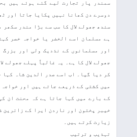
سمندر پار تجارت لیے گئے ہوئے ہیں بح
دوسرے دن کھانا نہیں پکایا جاتا اور ٹھ
سندھ جھولے لال کا سب سے بڑا مندر سکھر 
ہے مسلمان اسے الخضر یا خواجہ خصر کہت
اور مسلمانوں کے نذدیک ولی اور بزرگ ت
جھولے لال کا ہے۔ یہ غالباً پہلے جھولے ل
کر دیا گیا۔ اب اسے صدر الدین شاہ کہا 
میں کشتی کے ذریعے جاتے ہیں اور خواجہ 
کے بارے میں کہا جاتا ہے کہ محنت ان کی
خیبر پختون اور ناردن ایرا کے زائرین ش
زیارت کرتے ہیں۔
تہذیب و ترتیب