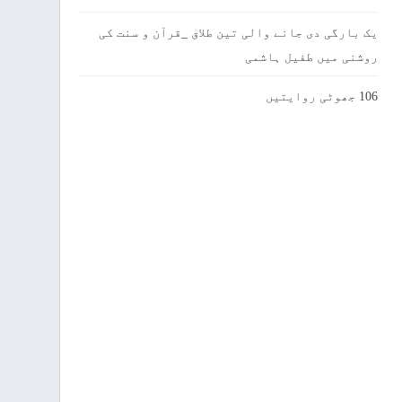
یک بارگی دی جانے والی تین طلاق _قرآن و سنت کی
روشنی میں طفیل ہاشمی
106 جھوٹی روایتیں