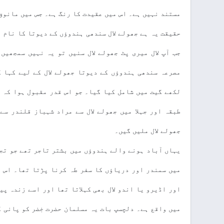
مستند نہیں ہے۔ اس میں عقیدت کا رنگ ہے۔ جس میں مانو
حقیقت یہ ہے جھولے لال سندھی ہندوؤں کے دیوتا کا نام 
جب آپ لال میری پٹ جھولے لال سنیں تو یہ نہیں سمجھیں
مصرعہ سندھی ہندوؤں کے دیوتا جھولے لال کے لیے کہا 
لکھے گیت میں شامل کیا گیا۔ جو اس قدر مقبول ہوا کہ ش
طبقہ اور جہلا میں جھولے لال سے مراد شہباز قلندر سے
جھولے لال ملیں گیں۔
یہاں آباد ہونے والے ہندوؤں میں بشتر تاجر تھے جو تجا
میں سمندر اور دریاؤں کا سفر طہ کرنا پڑتا تھا۔ اس ل
اور اڈیرو یا اندو لال بھی کہلاتا تھا اور اسے زندہ پی
میں واقع ہے۔ دلچسپ بات یہ مسلمان حضرت خٖضر کو پانی 