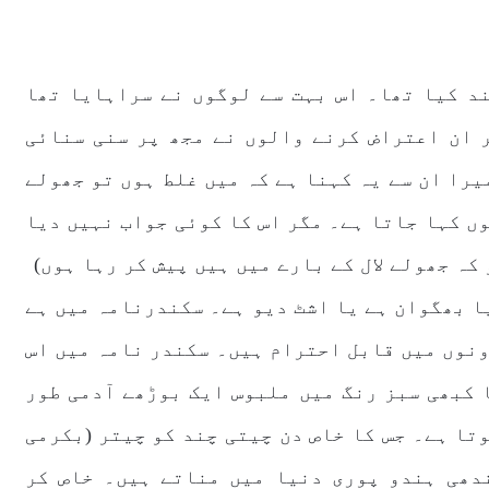
ند کیا تھا۔ اس بہت سے لوگوں نے سراہایا تھا
 ان اعتراض کرنے والوں نے مجھ پر سنی سنائی
را ان سے یہ کہنا ہے کہ میں غلط ہوں تو جھولے
وں کہا جاتا ہے۔ مگر اس کا کوئی جواب نہیں دیا
ہ جھولے لال کے بارے میں ہیں پیش کر رہا ہوں)
ا بھگوان ہے یا اشٹ دیو ہے۔ سکندرنامہ میں ہے
ونوں میں قابل احترام ہیں۔ سکندر نامہ میں اس
 کبھی سبز رنگ میں ملبوس ایک بوڑھے آدمی طور
تا ہے۔ جس کا خاص دن چیتی چند کو چیتر (بکرمی
ندھی ہندو پوری دنیا میں مناتے ہیں۔ خاص کر