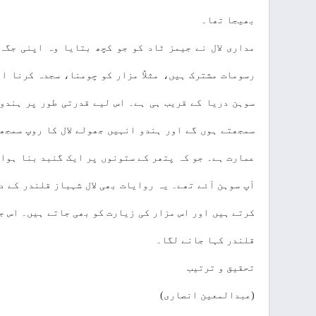
بھیجا تھا۔
مداری لال نے جیمز ٹاد کو جو کچھ بتایا وہ اپنی جگہ
رسومات مشترک ہیں، مثلاً مزار کو چومنا، سجدہ کرنا ا
سوہن دریا کے قریب ہی ہے۔ اس لیے قدرتی طور پر ہندو 
سمجھتے ہوں گے اور ہندو انہیں جھولے لال کا روپ سمجھ 
عمارت ہے۔ جو کہ پتھر کے ستونوں پر ایک گنبد بنا ہوا 
آپ سوہن آئے تھے۔ یہ روایات بھی لال شہباز قلندر کے د
کرتے ہیں اور اس مزار کی زیارت کو بھی جاتے ہیں۔ اس ج
قلندر کہا جانے لگا۔
تحقیق و ترتیب
(عبدالمعین انصاری)