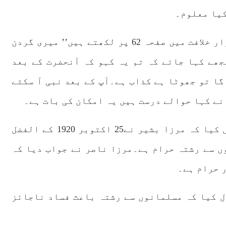
کیا معلوم۔
اٹارنی جنرل نے کہا کہ مرز ا محمود انوار خلافت میں صفحہ 62 پر لکھتے ہیں’’ میری گردن
جھے کہا جائے کہ تم یہ کہو کہ آنحضرت کے بعد
گا تو جھوٹا ہے کذاب ہے۔آپ کے بعد نبی آ سکتے
 نے کہا حوالے درست ہیں یہ امکان کی بات ہے۔
اٹارنی جنرل یحیی بختیار صاحب نے سوال کیا کہ مرزا بشیر نے25 اکتوبر 1920 کے الفضل
ں سے رشتہ حرام ہے۔مرزا ناصر نے جواب دیا کہ
 حرام ہے۔
ل کیا کہ مسلمانوں سے رشتہ باعث فساد ناجائز