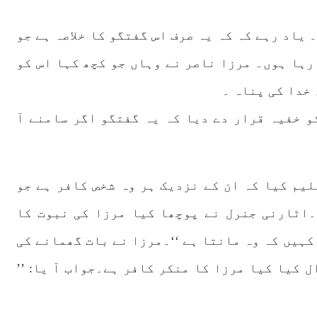
 یاد رہے کہ کہ یہ صرف اس گفتگو کا خلاصہ ہے جو
رہا ہوں۔ مرزا ناصر نے وہاں جو کچھ کہا اس کو
خدا کی پناہ ۔
و خفیہ قرار دے دیا کہ یہ گفتگو اگر سامنے آ
یم کیا کہ ان کے نزدیک ہر وہ شخص کافر ہے جو
۔اٹارنی جنرل نے پوچھا کیا مرزا کی نبوت کا
کہیں کہ وہ مانتا ہے ‘‘۔مرزا نے بات گھمانے کی
 کیا کیا مرزا کا منکر کافر ہے۔جواب آ یا: ’’