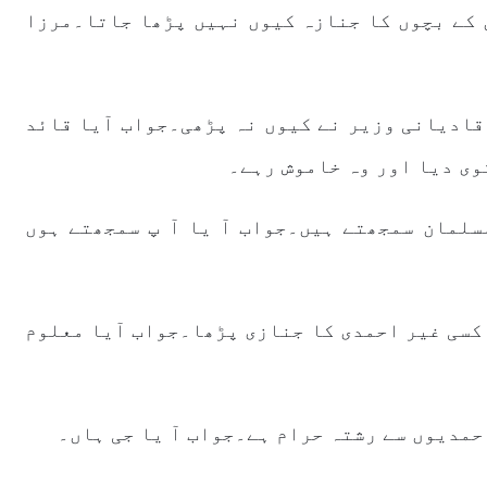
 کے بچوں کا جنازہ کیوں نہیں پڑھا جاتا۔مرزا
قادیانی وزیر نے کیوں نہ پڑھی۔جواب آیا قائد
وی دیا اور وہ خاموش رہے۔
سلمان سمجھتے ہیں۔جواب آ یا آ پ سمجھتے ہوں
 کسی غیر احمدی کا جنازی پڑھا۔جواب آیا معلوم
حمدیوں سے رشتہ حرام ہے۔جواب آ یا جی ہاں۔