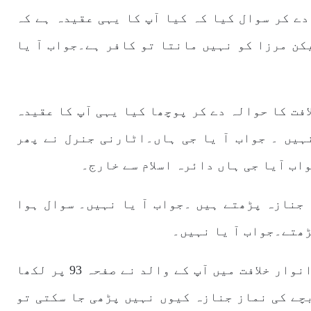
دے کر سوال کیا کہ کیا آپ کا یہی عقیدہ ہے کہ
کن مرزا کو نہیں مانتا تو کافر ہے۔جواب آ یا
فت کا حوالہ دے کر پوچھا کیا یہی آپ کا عقیدہ
ہیں ۔ جواب آ یا جی ہاں۔اٹارنی جنرل نے پھر
اب آیا جی ہاں دائرہ اسلام سے خارج۔
 جنازہ پڑھتے ہیں ۔جواب آ یا نہیں۔ سوال ہوا
ڑھتے۔جواب آ یا نہیں۔
اٹارنی جنرل نے کہا کیا یہ درست ہے کہ انوار خلافت میں آپ کے والد نے صفحہ 93 پر لکھا
چے کی نماز جنازہ کیوں نہیں پڑھی جا سکتی تو