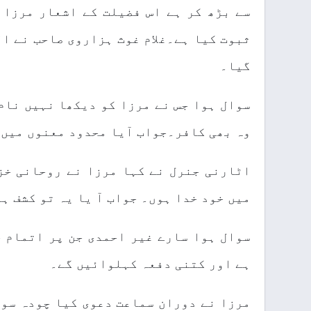
سے بڑھ کر ہے اس فضیلت کے اشعار مرزا 
ثبوت کیا ہے۔غلام غوث ہزاروی صاحب نے ا
گیا۔
سوال ہوا جس نے مرزا کو دیکھا نہیں نام
وہ بھی کافر۔جواب آیا محدود معنوں میں 
اٹارنی جنرل نے کہا مرزا نے روحانی خز
میں خود خدا ہوں۔ جواب آ یا یہ تو کشف ہ
سوال ہوا سارے غیر احمدی جن پر اتمام ح
ہے اور کتنی دفعہ کہلوائیں گے۔
مرزا نے دوران سماعت دعوی کیا چودہ سو