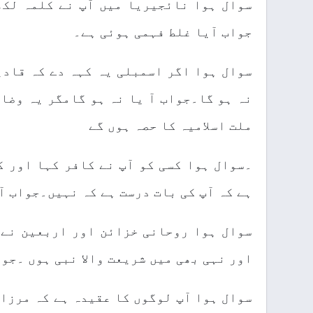
سوال ہوا نائجیریا میں آپ نے کلمہ لکھ
جواب آیا غلط فہمی ہوئی ہے۔
سوال ہوا اگر اسمبلی یہ کہہ دے کہ قادی
نہ ہو گا۔جواب آ یا نہ ہو گامگر یہ وضاح
ملت اسلامیہ کا حصہ ہوں گے
۔سوال ہوا کسی کو آپ نے کافر کہا اور ک
ہے کہ آپ کی بات درست ہے کہ نہیں۔جواب آ
سوال ہوا روحانی خزائن اور اربعین نے 
اور نہی بھی میں شریعت والا نبی ہوں ۔جوا
سوال ہوا آپ لوگوں کا عقیدہ ہے کہ مرزا 