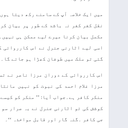
میں ایک خلاصہ آپ کے سامنے رکھ دیتا ہوں۔
نقل کفر کفر نہ باشد کے طور پر بیان کر 
مکمل بیان کرنا میرے لیے ممکن ہی نہیں۔ 
اسی لیے اٹارنی جنرل نے اس کارروائی ک
گئی تو ملک میں طوفان کھڑا ہو جائے گا۔
اس کارروائی کے دوران مرزا ناصر نے تسل
مرزا غلام احمد کی نبوت کو نہیں مانتا
منکر کافر ہے۔جواب آیا: ’’ منکر کو کیسے 
کوشش کی تو اٹارنی جنرل نے بہ صرار سوال
جی کافر ۔گنہ گار اور قابل مواخذہ ‘‘۔