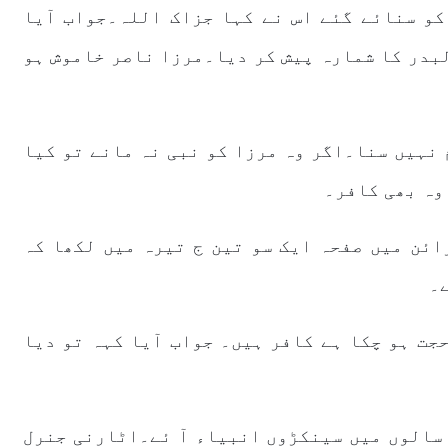
کو سنائے گئے اس نے کہا جزاک اللہ۔جواب آیا
لبدر کا شمارہ پیش کر دیا۔مرزا ناصر خاموش ہو
 نہیں سنا۔اگر وہ مرزا کو نبی نہ مانے تو کیا
وہ بھی کافر۔
ائن میں صفحہ ایک سو تین ج تیرہ میں لکھا کہ
ے۔
جت ہو چکا ہے کافر ہیں۔ جواب آیا کہہ تو دیا
 سالوں میں سینکڑوں انبیاء آ ئے۔اٹارنی جنرل