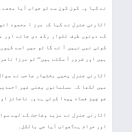
نے کہا وہ کون کون سے تو جواب آیا مجھے 
کے دونوں طرف تلوار رکھ دی جائے اور م
کوئی نبی نہیں آ ئے گا تو میں اسے کہوں 
ہیں اور ضرور آ سکتے ہیں‘‘ تو مرزا ناصر
میں لکھا کہ مسلمانوں یعنی غیر احمدیو
جو چیز فساد پیدا کرتی ہے وہ ناجائز اور
اٹارنی جنرل نے مزید وضاحت کے لیے سوا
اور حرام ہے؟جواب آیا جی بالکل۔