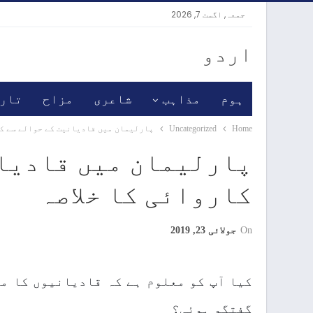
جمعہ, اگست 7, 2026
اردو
ہوم
مذاہب
شاعری
مزاح
تار
Home
Uncategorized
پارلیمان میں قادیانیت کے حوالے سے کا
پارلیمان میں قادیان
کاروائی کا خلاصہ
On
جولائی 23, 2019
کیا آپ کو معلوم ہے کہ قادیانیوں کا م
گفتگو ہوئی؟