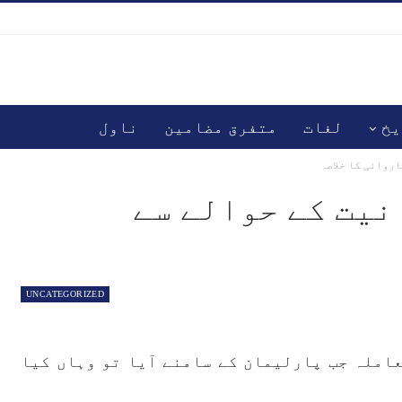
یخ
لغات
متفرق مضامین
ناول
روائی کا خلاصہ
یت کے حوالے سے
UNCATEGORIZED
عاملہ جب پارلیمان کے سامنے آیا تو وہاں کیا