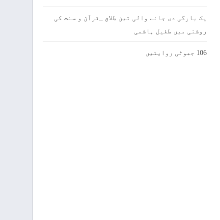
یک بارگی دی جانے والی تین طلاق _قرآن و سنت کی
روشنی میں طفیل ہاشمی
106 جھوٹی روایتیں