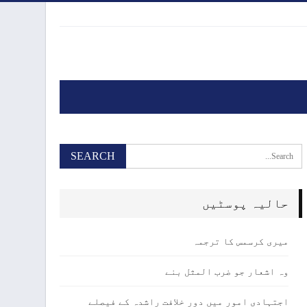
حالیہ پوسٹیں
میری کرسمس کا ترجمہ
وہ اشعار جو ضرب المثل بنے
اجتہادی امور میں دور خلافت راشدہ کے فیصلے