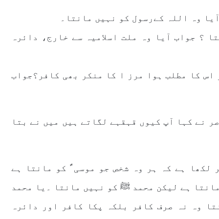
آیا وہ اللہ کےرسول کو نہیں مانتا۔
ا ؟ جواب آیا وہ ملت اسلامیہ سے خارج، دائرہ
 اس کا مطلب ہوا مرز ا کا منکر بھی کافر؟جواب
ر نے کہا آپ کیوں قہقہے لگاتے ہیں میں نے بتا
 ہو ا کلمتہ الفصل میں صفحہ 110 پر لکھا ہے کہ ہر وہ شخص جو موسی ؑ کو مانتا ہے
 مانتا ہے لیکن محمد ﷺ کو نہیں مانتا ۔یا محمد
تا وہ نہ صرف کافر بلکہ پکا کافر اور دائرہ