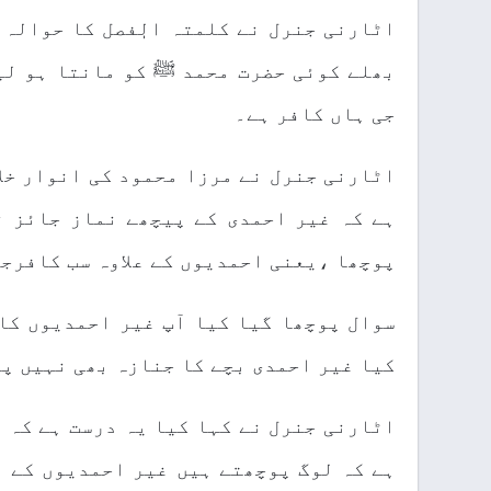
اٹارنی جنرل نے کلمتہ الٖٖفصل کا حوالہ 
بھلے کوئی حضرت محمد ﷺ کو مانتا ہو لی
جی ہاں کافر ہے۔
اٹارنی جنرل نے مرزا محمود کی انوار خلا
ہے کہ غیر احمدی کے پیچھے نماز جائز ن
پوچھا ،یعنی احمدیوں کے علاوہ سب کافرجو
سوال پوچھا گیا کیا آپ غیر احمدیوں کا
کیا غیر احمدی بچے کا جنازہ بھی نہیں پ
ہے کہ لوگ پوچھتے ہیں غیر احمدیوں کے ب