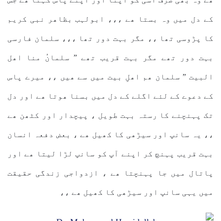
کے دل میں وہ بستا ھے ،،، ابولہب بظاھر نبی کریم
کا پڑوسی تھا ،، مگر بہت دور تھا ،،، سلمان فارسی
بہت دور تھے مگر بہت قریب تھے ” سلمانُ منا اھل
البیت ” سلمان ھم اھلِ بیت میں سے ھیں ،، میرے پاس
کے دعوے کے لئے اگلے کے دل میں بسنا ھوتا ھے اور دل
تک پہنچنے کا رستہ بہت طویل ، پیچدار اور کٹھن ھے
،، یہ سانپ اور سیڑھی کا کھیل ھے ، بعض دفعہ انسان
بہت قریب پہنچ کر اپنے آپ کو سانپ لڑا لیتا ھے اور
پاتال میں جا پہنچتا ھے ، ازدواجی زندگی حقیقت
میں یہی سانپ اور سیڑھی کا کھیل ھے ،،