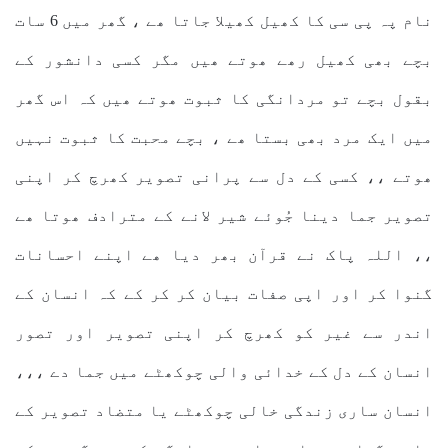
نام پہ پی سی کا کھیل کھیلا جاتا ھے ، گھر میں 6 سات
بچے بھی کھیل رھے ھوتے ھیں مگر کسی دانشور کے
بقول بچے تو مردانگی کا ثبوت ھوتے ھیں کہ اس گھر
میں ایک مرد بھی بستا ھے ، بچے محبت کا ثبوت نہیں
ھوتے ،، کسی کے دل سے پرانی تصویر کھرچ کر اپنی
تصویر جما دینا جُوئے شیر لانے کے مترادف ھوتا ھے
،، اللہ پاک نے قرآن بھر دیا ھے اپنے احسانات
گنوا کر اور اپی صفات بیان کر کر کے کہ انسان کے
اندر سے غیر کو کھرچ کر اپنی تصویر اور تصور
انسان کے دل کے خدائی والی چوکھٹے میں جما دے ،،،
انسان ساری زندگی خالی چوکھٹے یا متضاد تصویر کے