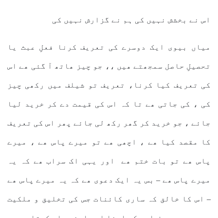
اس نے بخشش نہیں کی ہم نے گزارش نہیں کی
میاں بیوی ایک دوسرے کی تعریف کرنا فعلِ عبث یا
تحصیلِ حاصل سمجھتے ھیں ،، جو چیز ھاتھ آ گئی ھے اس
کی تعریف کیا کرنا، تعریف تو شیلف میں رکھی چیز
کی ، کی جاتی ھے تا کہ اس کی قیمت دے کر خرید لیا
جائے ، جو خرید کر گھر رکھ لی جائے پھر اس کی تعریف
کا مقصد کیا ھے ، اچھی ھے تو میرے پاس ھے ، میرے
پاس ھے تو بات ختم ھے اور یہی اک سراب ھے کہ یہ
میرے پاس ھے – بس یہ ایک دعوی ھے کہ یہ میرے پاس ھے
– اس کا خالق کہ ساری کائنات جس کی تخلیق و ملکیت
ھے وہ بھی صرف اسی کو اپنا اور اپنے پاس کہتا ھے جس