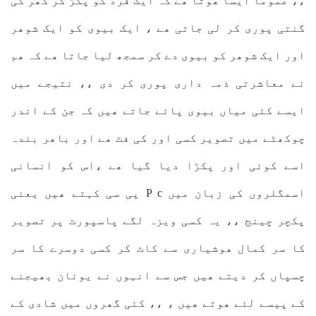
،، عموماً ایسا ھوتا ھے کہ ایک فرد کو پکڑ کر گھر کی
گنتی پوری کر لی جاتی ھے ، ایک بیوی کو ایک شوھر
اور ایک شوھر کو بیوی دے کر سمجھ لیا جاتا ھے کہ ھم
نے معاشرتی ذمہ داری پوری کر دی ،، نتیجے میں
ایسے کئی میاں بیوی پائے جاتے ھیں کہ جن کے اندر
چوکھٹے میں تصویر کسی اور کی فٹ ھے اور باھر بندہ
اسے کوئی اور پکڑا دیا گیا ھے ،اس کو انسانی
اسمگلروں کی زبان میں P c پی سی کہتے ھیں یعنی
پکچر چینج ،، یہ کسی ویزہ لگے پاسپورٹ پر تصویر
کا سر کمال ھوشیاری سے کاٹ کر کسی دوسرے کا سر
چسپاں کر دیتے ھیں جس سے انہوں نے یونان بھیجنے
کے پیسے لئے ھوتے ھیں ، ،، کئی گھروں میں شادی کے