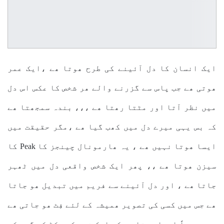
ایک انسان کا دل آئینے کی طرح ھوتا ھے ،ایک عمر
ھوتی ھے جب پاس سے گزرنے والے ھر شخص کا عکس اس دل
میں نظر آتا اور مٹتا رھتا ھے ،،، بندہ سمجھتا ھے
کہ بس یہی میرے دل میں کھب گیا ھے ،مگر حقیقت میں
ایسا ھوتا نہیں ھے ، یہ ھارمونال چینجز کا Peak کا
سیزن ھوتا ھے ،، پھر ایک شخص واقعی دل میں ٹھہر
جاتا ھے ، اور دل آئینے سے فریم میں تبدیل ھو جاتا
ھے جس میں کسی کی تصویر ھمیشہ کے لئے فِٹ ھو جاتی ھے