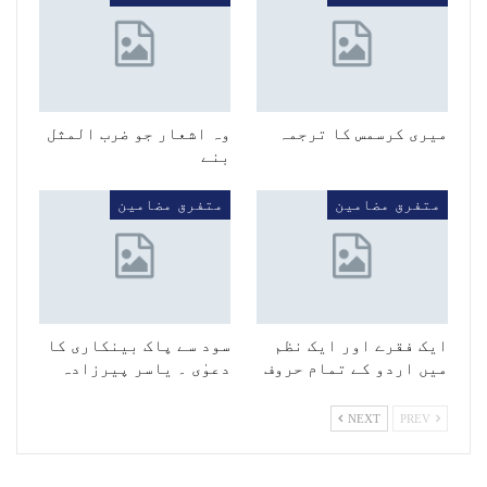
میری کرسمس کا ترجمہ
وہ اشعار جو ضرب المثل
بنے
متفرق مضامین
متفرق مضامین
ایک فقرے اور ایک نظم
سود سے پاک بینکاری کا
میں اردو کے تمام حروف
دعوٰی ۔ یاسر پیرزادہ
NEXT
PREV