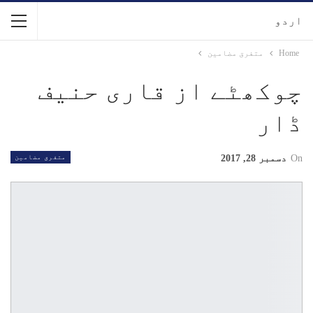
اردو
Home
متفرق مضامین
چوکھٹے از قاری حنیف
ڈار
On
دسمبر 28, 2017
متفرق مضامین