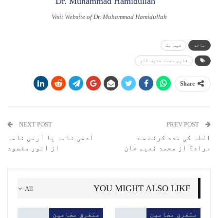
Visit Website of Dr. Muhammad Hamidullah
ماخذ
فیس بک
قاری محمد حنیف ڈار
Share
NEXT POST
PREV POST
اللہ کی مدد کرنے سے
آدمی نامہ یا آرمی نامہ
مراد؟ از محمد نعیم خان
از انور مقصود
YOU MIGHT ALSO LIKE
All
متفرق مضامین
متفرق مضامین