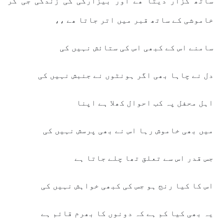
ساتھ گزار دیتا ھے اور بیزارگی کی زندگی جی کر
خاموشی کے ساتھ قبر میں اتر جاتا ھے ،،
سامنے اس کے کبھی اس کی ستائش نہیں کی
دل نے چاہا بھی اگر ہونٹوں نے جنبش نہیں کی
اہل محفل پہ کب احوال کھلا ہے اپنا
میں بھی خاموش رہا اس نے بھی پرسش نہیں کی
جس قدر اس سے تعلق تھا چلے جاتا ہے
اس کا کیا رنج ہو جس کی کبھی خواہش نہیں کی
یہ بھی کیا کم ہے کہ دونوں کا بھرم قائم ہے