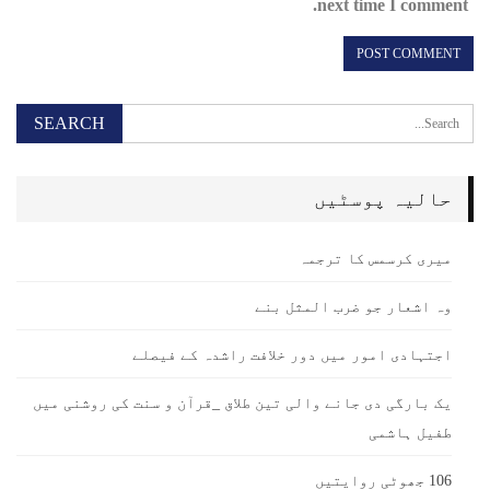
next time I comment.
حالیہ پوسٹیں
میری کرسمس کا ترجمہ
وہ اشعار جو ضرب المثل بنے
اجتہادی امور میں دور خلافت راشدہ کے فیصلے
یک بارگی دی جانے والی تین طلاق _قرآن و سنت کی روشنی میں
طفیل ہاشمی
106 جھوٹی روایتیں