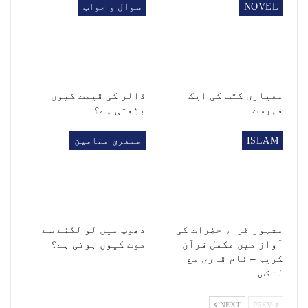
NOVEL
سوال و جواب
معیاری کتب کی ایک
ڈالر کی قیمت کیوں
فہرست
بڑھتی ہے؟
ISLAM
متفرق مضامین
مشہور قراء حضرات کی
دھوپ میں لو لگنے سے
آواز میں مکمل قرآن
موت کیوں ہوتی ہے؟
کریم – نام قاری مع
لنکس
NEXT
PREV