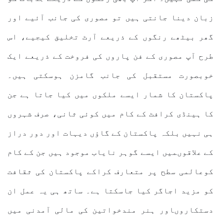
زبان دینا جانتی ہیں تو مصوری کی جانب آئیے اور
گھر بیٹھے رنگوں کے ذریعے آرٹ تخلیق کیجیے، اس
طرح آپ مصوری کے فن پاروں کی فروخت کے ذریعے ایک
خوبصورت مستقبل کی جانب گامزن ہوسکتی ہیں۔
پاکستان کا شمار ایسے ملکوں میں کیا جاتا ہے جن
کا ہینڈی کرافٹ کے کام میں کوئی ثانی، صرف شہروں
ہی نہیں بلکہ پاکستان کے گاؤں دیہات اور دور دراز
کے علاقوںمیں ایسے گوہر نایاب موجود ہیں جن کے کام
کوعالمی سطح پر متعارف کراکے پاکستان کی ثقافت
کو مزید اجاگر کیا جاسکتا ہے۔ ساتھ ہی یہ عمل ان
دستکاروںاور ہنر مندخواتین کی مالی آمدنی میں