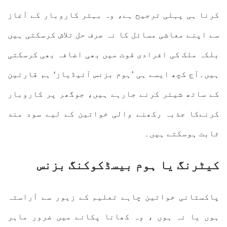
کرنا ہی پہلی ترجیح ہے، وہ بہتر کاروبار کے آغاز
سے اپنے معاشی مسائل کا نہ صرف حل تلاش کرسکتی ہیں
بلکہ ملک کی افرادی قوت میں بھی اضافہ بھی کرسکتی
ہیں۔آج کچھ ایسے ہی ’ہوم بزنس آئیڈیاز‘ ہم قارئین
کے ساتھ شیئر کرنے جارہے ہیں، جوگھر پر کاروبار
کرنےکا جذبہ رکھنے والی خواتین کے لیے سود مند
ثابت ہوسکتے ہیں۔
کیٹرنگ یا ہوم بیسڈکوکنگ بزنس
پاکستانی خواتین چاہے تعلیم کے زیور سے آراستہ
ہوں یا نہ ہوں ، وہ کھانا پکانے میں ضرور ماہر