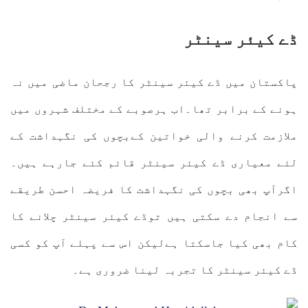
ڈے کیئر سینٹر
پاکستان میں ڈے کیئر سینٹر کا رجحان ماضی میں نہ
ہونے کے برابر تھا۔اب ہرصوبے کے مختلف شہروں میں
ملازمت کرنے والی خواتین کےبچوں کی نگہداشت کے
لئے معیاری ڈے کیئر سینٹر قائم کئے جارہے ہیں۔
اگرآپ بھی بچوں کی نگہداشت کا فریضہ احسن طریقے
سے انجام دے سکتی ہیں توڈے کیئر سینٹر چلانے کا
کام بھی کیا جاسکتا ہےلیکن اس سے پہلے آپ کو کسی
ڈے کیئر سینٹر کا تجربہ لینا ضروری ہے۔