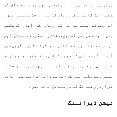
ہوتی ہیں۔اور یہی وہ مہارت ہے جس پر مزید کام کر
کےوہ ایک کامیاب کاروبار کو پروان چڑھاسکتی ہیں۔
آپ چھوٹے پیمانے پر کاروبار کا آغاز کرسکتی
ہیں،اپنے قریبی اسکول،دفاتر،بیکری،ہاسپٹل اور
دیگر مقامات پر کھانافراہم کرنا شروع کریںاور
آہستہ آہستہ اس کا حجم بڑھائیں۔کوکنگ اورکیٹرنگ
کا بزنس ان دنوں سوشل میڈیا پر نوجوانوں میں خاصا
مقبول ہے ۔گھر میں کام کرنے والی خواتین کو زیادہ
تر آرڈرز فیس بک کے ذریعے مل جاتے ہیں ۔
فیشن ڈیزائننگ