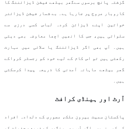
گزشتہ پانچ برسوں سےگھر بیٹھے فیشن ڈیزائننگ کا
کاروبار عروج پر جارہا ہے۔ بے شمار فیشن ڈیزائنر
خواتین اپنے ڈیزائن کردہ لباس کسی درزی سے
سلواتی ہیں، جس کا انھیں اچھا معاوضہ بھی دیتی
ہیں۔ آپ بھی اگر ڈیزائننگ یا سلائی میں مہارت
رکھتی ہیں تو اس کام کے لیے خود کو رجسٹر کرواکے
گھر بیٹھے ماہانہ آمدنی کا ذریعہ پیدا کرسکتی
ہیں۔
آرٹ اور ہینڈی کرافٹ
پاکستان سمیت بیرون ملک، مصوری کے دلدادہ افراد
کی کمی نہیں۔ اگر آپ بھی رنگوں کے ذریعے جذبات کو