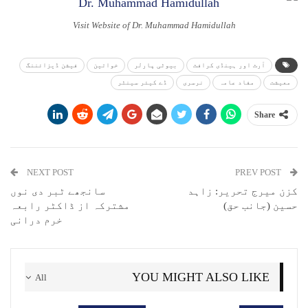
Visit Website of Dr. Muhammad Hamidullah
آرٹ اور ہینڈی کرافٹ
بیوٹی پارلر
خواتین
فیشن ڈیزائننگ
معیشت
مفاد عامہ
نرسری
ڈے کیئر سینٹر
Share
NEXT POST
PREV POST
کزن میرج تحریر: زاہد
سانجھے ٹبر دی نوں
حسین (جانب حق)
مشترکہ از ڈاکٹر رابعہ
خرم درانی
YOU MIGHT ALSO LIKE
All