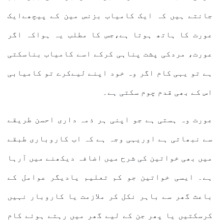
جانتے ہیں کہ ایک کامیاب بزنس مین کے پیچھےایک
عورت کا ہاتھ ہوتا ہے،جس کا مطلب یہ ہواکہ اگر
عورت، مردکی پشت پناہی کرکے اسے کامیاب بناسکتی
ہے تو یہی کام اگر وہ خود اپنے لیےکرے تو کامیابی
اس کے بھی قدم چوم سکتی ہے۔
عورت وہ ہستی ہے جو اپنی ہر ذمہ داری احسن طریقے
سے نبھاتی ہے اوریہی وجہ ہے کہ اب کاروباری طبقے
میں بھی خواتین کی شرح میں اضافہ دیکھنے میں آرہا
ہے۔ ایسی خواتین جو کم تعلیم یادیگر عوامل کے
باعث گھر سے باہر نکل کر ملازمت یا کاروبار نہیں
کرسکتیں یا پھر جن کے لیے گھر میں رہتے ہوئے کام