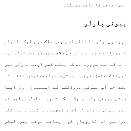
بھی اضافہ کا باعث بنےگا۔
بیوٹی پارلر
بیوٹی پارلر کا آغاز کسی بھی ملک میں ایک کامیاب
کاروبار کے طور پر آپ کی صلاحیتوں کو منواسکتا ہے
۔اس کے لیے ضروری ہے کہ پہلے کسی اچھے پارلر میں
ٹریننگ حاصل کریں۔ سرٹیفائیڈبیوٹیشن بننے کے
بعد جب آپ بیوٹی پروڈکٹس کے استعمال اور اپنا
ذاتی بیوٹی پارلر چلانے کا تجربہ حاصل کرلیں تو
پھر بیوٹی پارلر کا آغاز کیجیے۔ پاکستان میں کئی
خواتین اس کاروبار کو اپنائے ہوئے ہیں لیکن