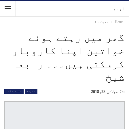
اردو
Home
معیشت
گھر میں رہتے ہوئے
خواتین اپنا کاروبار
کرسکتی ہیں۔۔۔ رابعہ
شیخ
On
جولائی 28, 2018
معیشت
مفاد عامہ