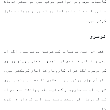
کامیاب صرف وہی خواتین ہوتی ہیں جو بہتر خدمات
فراہم کرنے کے ساتھ کسٹمرز کو بہتر طریقے سےڈیل
کرتی ہیں۔
نرسری
اکثر خواتین باغبانی کی شوقین ہوتی ہیں۔ اگر آپ
بھی باغبانی کا شوق اور تجربہ رکھتی ہیںتو پودوں
کی نرسری لگا کر اس کاروبار کا آغاز کرسکتی ہیں۔
اگر آپ جڑی بوٹیوں پر تحقیق کا تجربہ رکھتی ہیں
تو یہ آپ کے کاروبار کے لیے پلس پوائنٹ ہے، جو آپ
کے کاروبار کو وسعت دینے میں اہم کردارادا کرے
گا۔