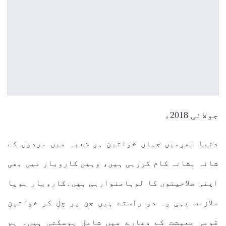
جولائی 2018ء
دنیا بھرمیں جہاں خواتین ہر شعبہ میں مردوں کے
شانہ بشانہ کام کررہی ہیں، وہیں کاروبار میں بھی
اپنی صلاحیتوں کا لوہامنوارہی ہیں۔کاروبار ہویا
ملازمت یہی وہ دو راستے ہیں جن پر چل کر خواتین
قومی معیشت کے دھارے میں شامل ہوسکتی ہیں۔ ہم