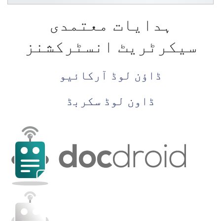
ہدایات معتمدی
سیکرٹریٹ انسٹرکشنز
ڈاؤن لوڈ آرکائیو
ڈاون لوڈ سکربڈ