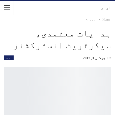
اردو
Home
اردو
ہدایات معتمدی،
سیکرٹریٹ انسٹرکشنز
On
جولائی 3, 2017
اردو