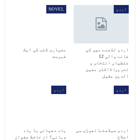
اردو
NOVEL
اردو لکھنے میں کی
معیاری کتب کی ایک
جانے والی 12
فہرست
غلطیاں انتخاب و
تحریر: ڈاکٹر معین
الدین عقیل
اردو
اردو
اردو سیکھئے: تھوڑی سی
یاد دھیانی یا یاد
اصلاح
دِہانی؟ از حافظ صفوان