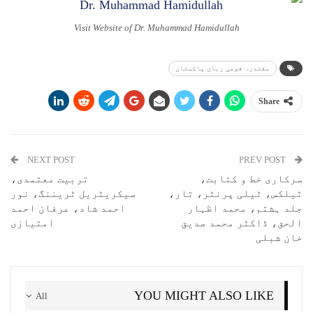
Visit Website of Dr. Muhammad Hamidullah
مقتدرہ قومی زبان پاکستان
Share
NEXT POST
PREV POST
سرکاری خط و کتابت،
تربیت معتمدی،
ٹیلکس، ٹیلی پرنٹر، تار،
سیکریٹریل ٹریننگ، نور
جلد ہشتم، محمد اظہار
احمد شاد، عرفان احمد
الحق، ڈاکٹر محمد صدیق
امتیازی
خان شبلی
YOU MIGHT ALSO LIKE
All