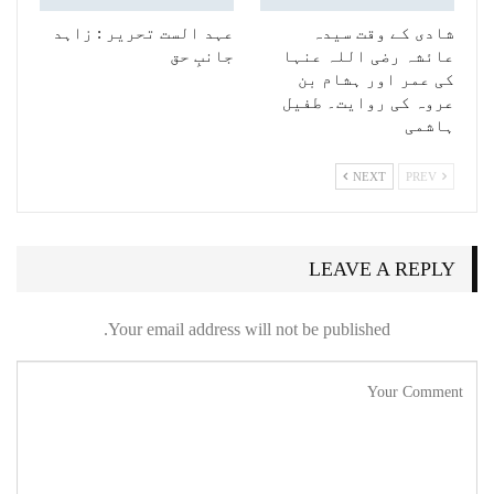
شادی کے وقت سیدہ
عہد الست تحریر : زاہد
عائشہ رضی اللہ عنہا
جانبِ حق
کی عمر اور ہشام بن
عروہ کی روایت۔ طفیل
ہاشمی
NEXT
PREV
LEAVE A REPLY
Your email address will not be published.