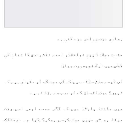
ہماری موت پرامن ہو سکتی ہے
حضرت مولانا پیر ذولفقار احمد نقشبندی کا نماز کی
کلاس میں ایک خوبصورت بیان
آپ کیسے جان سکتے ہیں کہ آپ موت کے لیے تیار ہیں کہ
نہیں؟ موت انسان کے لیے سب سے بڑا ڈر ہے
میں جاننا چاہتا ہوں کہ اگر مجھے ابھی اسی وقت
مرنا ہو تو میری موت کیسی ہوگی؟ کیا وہ دردناک