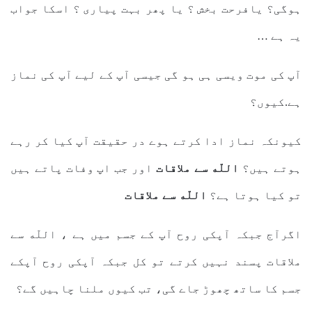
ہوگی؟ یافرحت بخش ؟ یا پھر بہت پیاری ؟ اسکا جواب
یہ ہے …
آپ کی موت ویسی ہی ہو گی جیسی آپ کے لیے آپ کی نماز
ہے.کیوں؟
کیونکہ نماز ادا کرتے ہوے در حقیقت آپ کیا کر رہے
ہوتے ہیں؟
اللّه سے ملاقات
اور جب اپ وفات پاتے ہیں
تو کیا ہوتا ہے؟
اللّه سے ملاقات
اگرآج جبکہ آپکی روح آپ کے جسم میں ہے ، اللّه سے
ملاقات پسند نہیں کرتے تو کل جبکہ آپکی روح آپکے
جسم کا ساتھ چھوڑ جاے گی، تب کیوں ملنا چاہیں گے؟