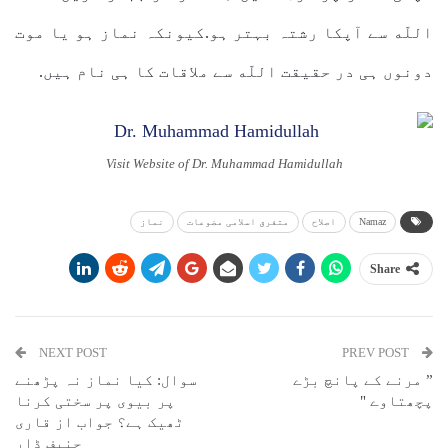
اللّه سے آپکا رشتہ بہتر ہو.کیونکہ نماز ہو یا موت
دونوں ہی در حقیقت اللّه سے ملاقات کا ہی نام ہیں.
Visit Website of Dr. Muhammad Hamidullah
Namaz
اصلاح
متفرق اسلامی مضوعات
نماز
Share
NEXT POST
PREV POST
” مرنے کے پانچ بڑے
سوال: کیا نماز نہ پڑھنے
پچھتاوے "
پر بیوی پر سختی کرنا
ٹھیک ہے؟ جواب از قاری
حنیف ڈار