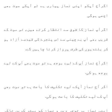
اگرآج آپکو اپنی نماز پیاری ہے تو آپکی موت بھی
اچھی ہوگی
اگرآپ نماز کا شوق سے انتظار کرتے ھیں، تو موت کے
قریب بھی آپ بے چینی سے اس پنجرے کی قیدسے آزاد ہو
کر بلندیوں کی طرف پرواز کرنا چاہیں گے.
اگرآج نماز آپ کے لیے بوجھ ہے تو موت بھی آپ کے لیے
بوجھ ہو گی.
اگر آج نماز آپکے لیے تکلیف کا باعث ہے تو موت بھی
آپ کے لیے تکلیف کا باعث ہو گی.
اپنی نماز پر توجہ دیں ، نماز کو بہتر کریں تاکہ