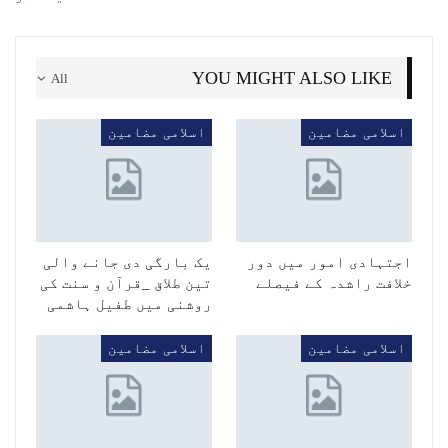
YOU MIGHT ALSO LIKE
All
اسلامی مضامین
اسلامی مضامین
اجتہادی امور میں دور
یک بارگی دی جانے والی
خلافت راشدہ کے فیصلے
تین طلاق _قرآن و سنت کی
روشنی میں طفیل ہاشمی
اسلامی مضامین
اسلامی مضامین