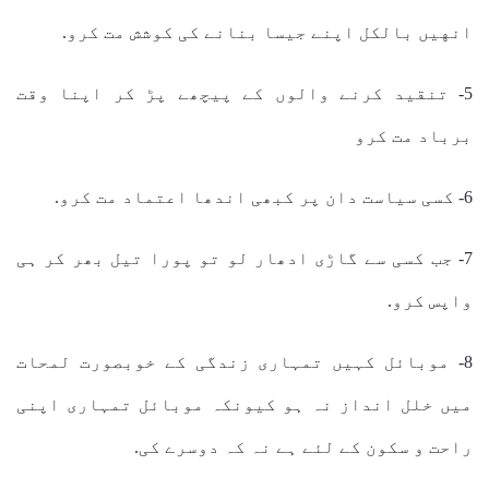
انهیں بالکل اپنے جیسا بنانے کی کوشش مت کرو.
5- تنقید کرنے والوں کے پیچھے پڑ کر اپنا وقت
برباد مت کرو
6- کسی سیاست دان پر کبھی اندھا اعتماد مت کرو.
7- جب کسی سے گاڑی ادھار لو تو پورا تیل بھر کر ہی
واپس کرو.
8- موبائل کہیں تمہاری زندگی کے خوبصورت لمحات
ميں خلل انداز نہ ہو کیونکہ موبائل تمہاری اپنی
راحت و سکون کے لئے ہے نہ کہ دوسرے کی.