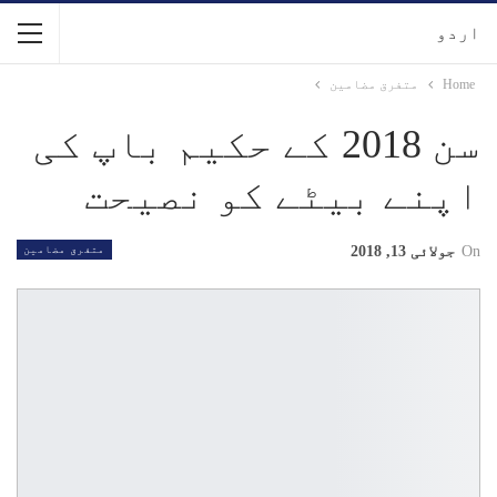
اردو
Home
متفرق مضامین
سن 2018 کے حکیم باپ کی
اپنے بیٹے کو نصیحت
On
جولائی 13, 2018
متفرق مضامین