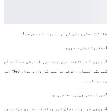
۲۰۱۸ کے حکیم باپ کی اپنے بیٹے کو نصیحت !
1- سگریٹ نوشی سے بچو.
2- بیوی کے انتخاب ميں بہت دور اندیشی سے کام لو
کیونکہ تمہاری خوشی یا غمی کا دارو مدار 90% اسی
پر ہوتا ہے.
3- بہت سستی چیزیں مت خریدو.
4- بچوں کو اپنے مزاج اور پسند کے مطابق جینے دو،