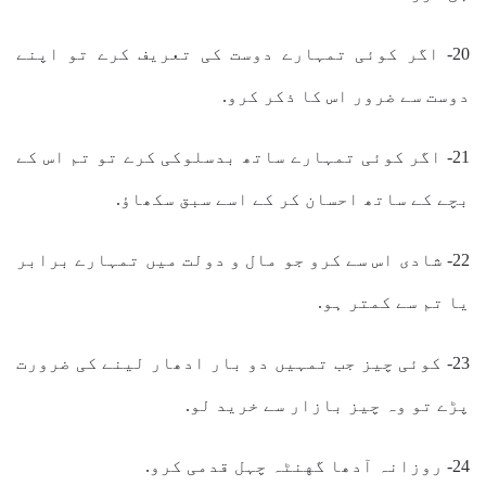
20- اگر کوئی تمہارے دوست کی تعریف کرے تو اپنے
دوست سے ضرور اس کا ذکر کرو.
21- اگر کوئی تمہارے ساتھ بدسلوکی کرے تو تم اس کے
بچے کے ساتھ احسان کر کے اسے سبق سکھاؤ.
22- شادی اس سے کرو جو مال و دولت میں تمہارے برابر
یا تم سے کمتر ہو.
23- کوئی چیز جب تمہیں دو بار ادھار لینے کی ضرورت
پڑے تو وہ چیز بازار سے خرید لو.
24- روزانہ آدھا گهنٹہ چہل قدمی کرو.