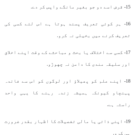
15- قرض اسے دو جو بغیر مانگے واپس کر دے.
16- ہر کوئی تعریف پسند ہوتا ہے اس لئے کسی کی
تعریف کرنے ميں بخیلی نہ کرو.
17- کسی سے اختلاف یا بحث و مباحثے کے وقت اپنے اخلاق
اور سلیقہ مندی کا دامن نہ چهوڑو.
18- اپنے علم کو پھیلاؤ اور لوگوں کو اس سے فائدہ
پہنچاو کیونکہ ہمیشہ زندہ رہنے کا یہی واحد
راستہ ہے.
19- اپنی ذاتی یا مالی تفصیلات کا اظہار بقدر ضرورت
ہی کرو.