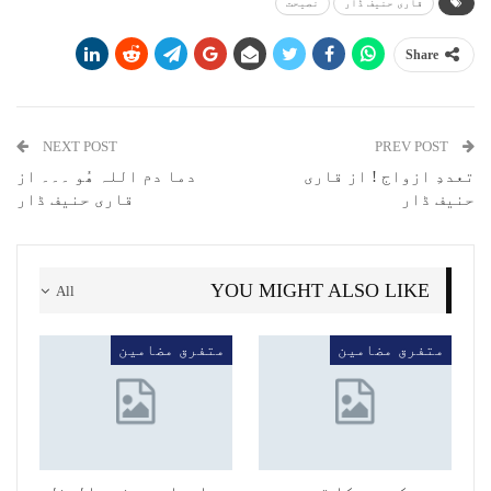
قاری حنیف ڈار
نصیحت
Share
NEXT POST
PREV POST
تعددِ ازواج ! از قاری
دما دم اللہ ھُو ۔۔۔ از
حنیف ڈار
قاری حنیف ڈار
YOU MIGHT ALSO LIKE
All
متفرق مضامین
متفرق مضامین