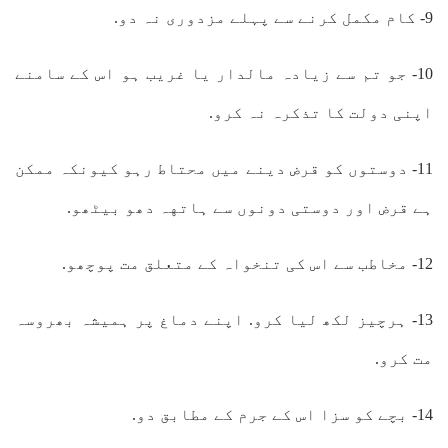
9- کام مکمل کرنے سے پہلے مزدوری نہ دو.
10- جو تم سے زيادہ مالدار یا غریب ہو اس کے سامنے
اپنی دولت کا تذکرہ نہ کرو.
11- دوستوں کو قرض دینے ميں محتاط رہو کیونکہ ممکن
ہے قرض اور دوستی دونوں سے ہاتهہ دھو بیٹھو.
12- مخاطب سے اس کی تنخواہ کے متعلق مت پوچھو.
13- ہرچیز لکھ لیا کرو. اپنے دماغ پر ہمیشہ بھروسہ
مت کرو.
14- بچے کو سزا اس کے جرم کے مطابق دو.