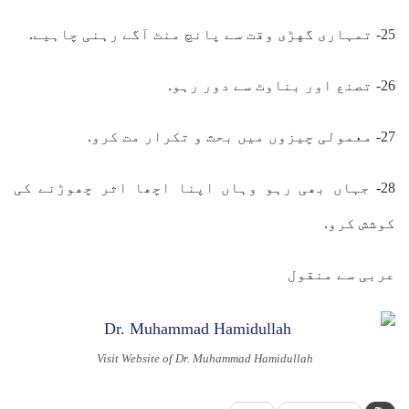
25- تمہاری گهڑی وقت سے پانچ منٹ آگے رہنی چاہیے.
26- تصنع اور بناوٹ سے دور رہو.
27- معمولی چیزوں میں بحث و تکرار مت کرو.
28- جہاں بھی رہو وہاں اپنا اچھا اثر چھوڑنے کی
کوشش کرو.
عربی سے منقول
Visit Website of Dr. Muhammad Hamidullah