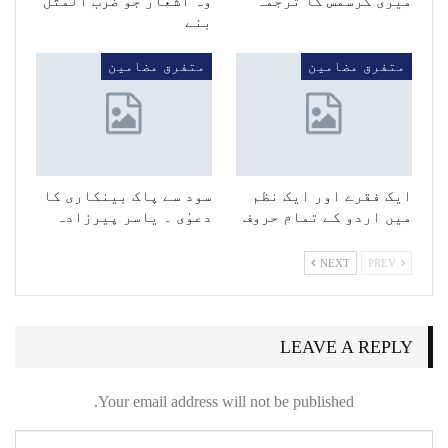
میری کرسمس کا ترجمہ
وہ اشعار جو ضرب المثل
بنے
متفرق مضامین
متفرق مضامین
ایک فقرے اور ایک نظم
سود سے پاک بینکاری کا
میں اردو کے تمام حروف
دعوٰی ۔ یاسر پیرزادہ
NEXT
PREV
LEAVE A REPLY
Your email address will not be published.