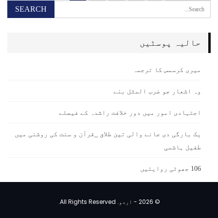
حالیہ پوسٹیں
میری کرسمس کا ترجمہ
وہ اشعار جو ضرب المثل بنے
اجتہادی امور میں دور خلافت راشدہ کے فیصلے
یک بارگی دی جانے والی تین طلاق _قرآن و سنت کی روشنی میں
طفیل ہاشمی
106 جھوٹی روایتیں
© 2026 - اردو. All Rights Reserved.