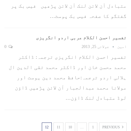
متبادل آن لائن لنک آن لائن پڑھیں فیس بک پر
گفتگو کا صفحہ فیس بک پوسٹ…
تفسیر احسن الکلام عربی اردو انگریزی
امین
جولائی 25, 2013
0
تفسیر احسن الکلام انگریزی ترجمہ: ڈاکٹر
محمد محسن خان اور ڈاکٹر محمد تقی الدین ال
ہلالی اردو ترجمہ:حافظ محمد دین یوست اور
مولانا محمد عبدالجبار آن لائن پڑھیں ڈاؤن
لوڈ متبادل لنک ڈاؤن…
12
11
10
…
1
PREVIOUS