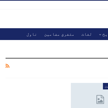
یخ
لغات
متفرق مضامین
ناول
ن