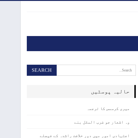
حالیہ پوسٹیں
میری کرسمس کا ترجمہ
وہ اشعار جو ضرب المثل بنے
اجتہادی امور میں دور خلافت راشدہ کے فیصلے