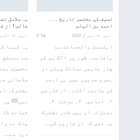
تصوف کی مختصر تاریخ ۔۔۔
یہ سلاسلِ تص
احمد بن الیاس
غالب ! از ق
امین
مئی 1, 2020
0
امین
اکتوبر 2,
اہلسنت والجماعت سے
یہ کہنا ک
باقاعدہ طور پر الگ ہو کر
سے متعلق ک
چار مذہبی مسالک پہلی دو
مخصوص بندے
ہجری صدیوں میں ہی ابھر
سکھائی ھے 
کر سامنے آگئے۔ ۱۔ خارجیہ
مشترکہ اما
۲۔ امامیہ ۳۔ مرجئہ ۴۔
نبیﷺ پر ب
معتزلہ ان میں قدر مشترک
خیانت کا ب
یہ تھی کہ ان چاروں کی…
پاک نے واض
دیا ھے…