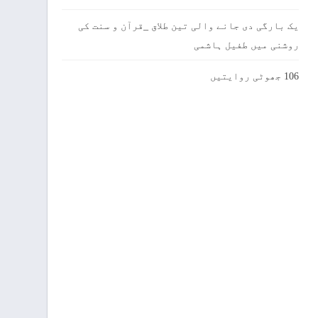
یک بارگی دی جانے والی تین طلاق _قرآن و سنت کی
روشنی میں طفیل ہاشمی
106 جھوٹی روایتیں