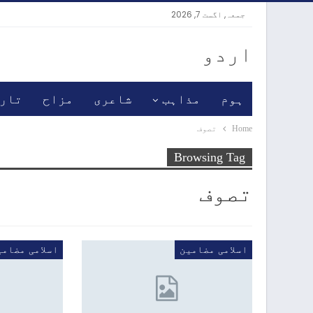
جمعہ, اگست 7, 2026
اردو
ہوم
مذاہب
شاعری
مزاح
تار
Home
تصوف
Browsing Tag
تصوف
اسلامی مضامین
اسلامی مضامی