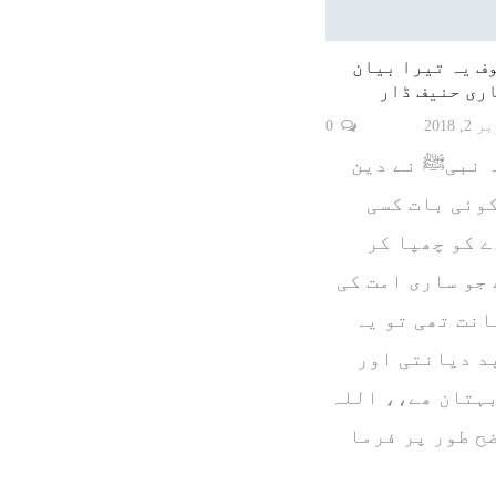
وف یہ تیرا بیان
اری حنیف ڈار
 2018
0
ہ نبیﷺ نے دین
وئی بات کسی
 کو چھپا کر
جو ساری امت کی
نت تھی تو یہ
د دیانتی اور
ہتان ھے،، اللہ
ح طور پر فرما