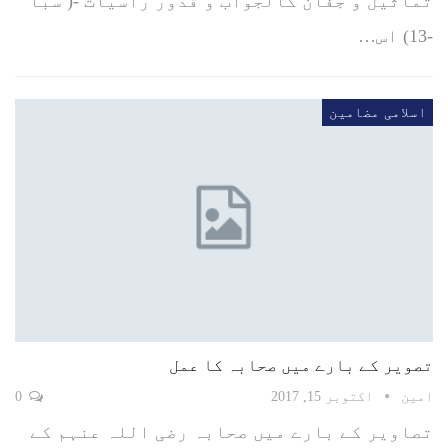
تماثیل و جفان کالجواب و قدور راسیات -( سبا
-13) اس…
اسلامی مضامین
تصویر کے بارے میں صحابہ کا عمل‬
امین
اکتوبر 15, 2017
0
تصاویر کے بارے میں صحابہ رضی اللہ عنہم کے