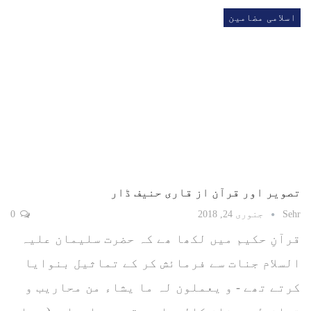
اسلامی مضامین
تصویر اور قرآن از قاری حنیف ڈار
Sehr
جنوری 24, 2018
0
قرآنِ حکیم میں لکھا ھے کہ حضرت سلیمان علیہ
السلام جنات سے فرمائش کر کے تماثیل بنوایا
کرتے تھے - و یعملون لہ ما یشاء من محاریب و