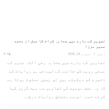
تصویر کے بارے میں صحابہ کرام کا عمل‬ از محمد
عمیر مرزا
امین
جنوری 24, 2018
0
تصاویر کے بارے میں صحابہ رضی اللہ عنہم کے
عملی رویے کو جاننے کے لیے جب ہم روایات کے
ذخیرے کو دیکھتے ہیں تو ہمیں معلوم ہوتا ہے
کہ وہ بعض نوعیت کی تصاویر سے بہت گریز کیا
کرتے تھے۔ اس سے متعلق روایات درج…