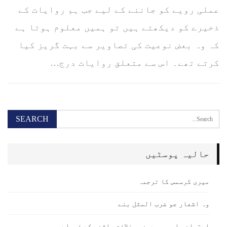
عملی رویے کو جاننے کے لیے جب ہم روایات کے
ذخیرے کو دیکھتے ہیں تو ہمیں معلوم ہوتا ہے
کہ وہ بعض نوعیت کی تصاویر سے بہت گریز کیا
کرتے تھے۔ اس سے متعلق روایات درج…
حالیہ پوسٹیں
میری کرسمس کا ترجمہ
وہ اشعار جو ضرب المثل بنے
اجتہادی امور میں دور خلافت راشدہ کے فیصلے