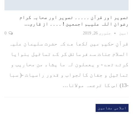
تصویر اور قرآن ۔۔۔۔۔ تصویر اور صحابہ کرام
رضوان اللہ علیہم اجمعین ! ۔۔۔۔ از قاری…
امین
جنوری 26, 2019
0
قرآنِ حکیم میں لکھا ھے کہ حضرت سلیمان علیہ
السلام جنات سے فرمائش کر کے تماثیل بنوایا
کرتے تھے - و یعملون لہ ما یشاء من محاریب و
تماثیل و جفان کالجواب و قدور راسیات -( سبا
-13) اس کا ترجمہ مولانا…
اسلامی مضامین