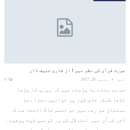
عورت قرآن کی نظر میں ! از قاری حنیف ڈار
امین
ستمبر 28, 2017
0
جب ھم سنتے یا پڑھتے ھیں کہ یورپ کا پڑھا
لکھا طبقہ خاص طور پر خواتین دھڑا دھڑ
مسلمان ھو رھے ھیں تو تجسس جاگ اٹھتا ھے کہ
آخر قرآن میں استدلال کی وہ کونسی قوت پوشیدہ