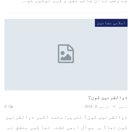
ھے ،جس نے ان صاحب عقل و فہم لوگوں کو…
اسلامی مضامین
ذوالقرنین کون؟
امین
نومبر 8, 2016
0
ذوالقرنین کون؟ تحریر: محمد اکبر ذوالقرنین
کون تھا؟ یہ سوال ابھی تشنہ تھا کسی محقق نے