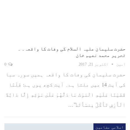
حضرت سلیمان علیہ السلام کی وفات کا واقعہ۔ ۔
تحریر محمد نعیم خان
امین
اکتوبر 21, 2017
0
حضرت سلیمان کی وفات کا واقعہ ہمیں سورہ سبا
کی آیت 14 میں ملتا ہے۔ آیت کچھ یوں ہے: فَلَمَّا
قَضَيْنَا عَلَيْهِ الْمَوْتَ مَا دَلَّهُمْ عَلَىٰ مَوْتِهِ إِلَّا دَابَّةُ
الْأَرْضِ تَأْكُلُ مِنسَأَتَهُ ۖ…
اسلامی مضامین