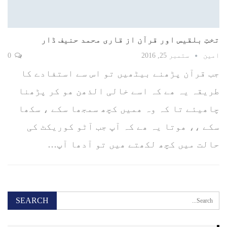
تختِ بلقیس اور قرآن از قاری محمد حنیف ڈار
امین
ستمبر 25, 2016
0
جب قرآن پڑھنے بیٹھیں تو اس سے استفادے کا
طریقہ یہ ھے کہ اسے خالی الذھن ھو کر پڑھنا
چاھیئے تا کہ وہ ھمیں کچھ سمجھا سکے ، سکھا
سکے ،، ھوتا یہ ھے کہ آپ جب آٹو کوریکٹ کی
حالت میں کچھ لکھتے ھیں تو آدھا آپ…