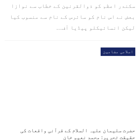
سکندر اعظم کو ذوالقرنین کے خطاب سے نوازا
بعض نے اس نام کو سائرس کے نام سے منسوب کیا
لیکن انسائیکلو پیڈیا آف…
اسلامی مضامین
حضرت سلیمان علیہ السلام کے قرآنی واقعات کی
حقیقت تحریر: محمد نعیم خان