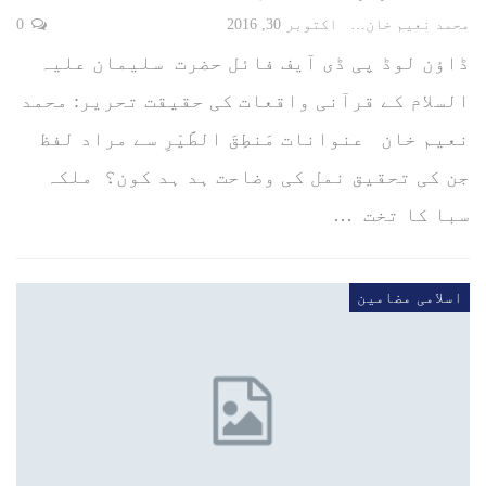
محمد نعیم خان
اکتوبر 30, 2016
0
ڈاؤن لوڈ پی ڈی آیف فائل حضرت سلیمان علیہ
السلام کے قرآنی واقعات کی حقیقت تحریر: محمد
نعیم خان عنوانات مَنطِقَ الطَّيْرِ سے مراد لفظ
جن کی تحقیق نمل کی وضاحت ہد ہد کون؟ ملکہ
سبا کا تخت …
اسلامی مضامین