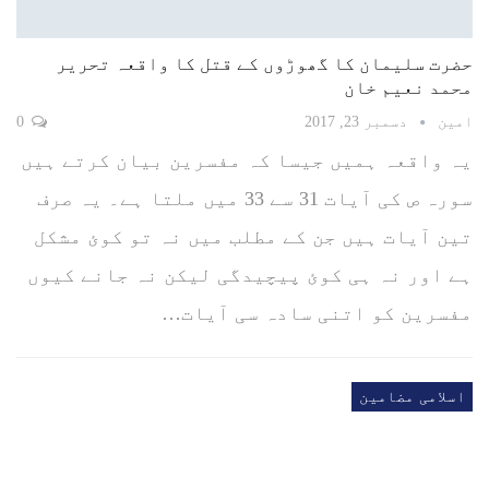
حضرت سلیمان کا گھوڑوں کے قتل کا واقعہ تحریر
محمد نعیم خان
امین
دسمبر 23, 2017
0
یہ واقعہ ہمیں جیسا کہ مفسرین بیان کرتے ہیں
سورہ ص کی آیات 31 سے 33 میں ملتا ہے۔ یہ صرف
تین آیات ہیں جن کے مطلب میں نہ تو کوئ مشکل
ہے اور نہ ہی کوئ پیچیدگی لیکن نہ جانے کیوں
مفسرین کو اتنی سادہ سی آیات…
اسلامی مضامین