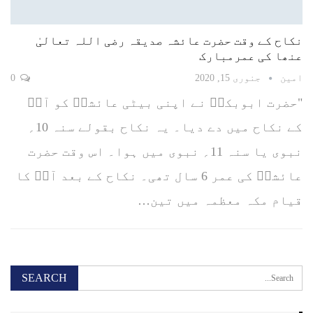
نکاح کے وقت حضرت عائشہ صدیقہ رضی اللہ تعالیٰ
عنھا کی عمرمبارک
امین
جنوری 15, 2020
0
"حضرت ابوبکرؓ نے اپنی بیٹی عائشہؓ کو آپؐ
کے نکاح میں دے دیا۔ یہ نکاح بقولے سنہ 10؍
نبوی یا سنہ 11؍ نبوی میں ہوا۔ اس وقت حضرت
عائشہؓ کی عمر 6 سال تھی۔ نکاح کے بعد آپؐ کا
قیام مکہ معظمہ میں تین…