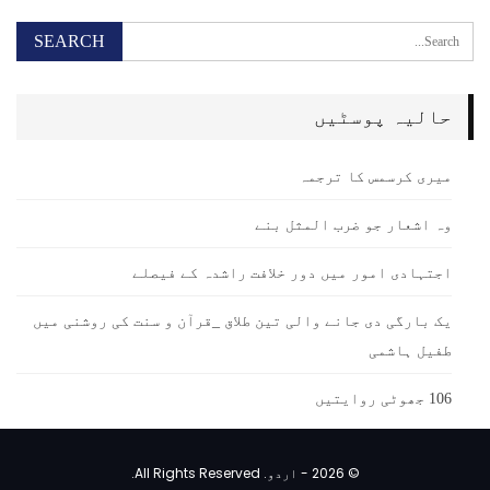
حالیہ پوسٹیں
میری کرسمس کا ترجمہ
وہ اشعار جو ضرب المثل بنے
اجتہادی امور میں دور خلافت راشدہ کے فیصلے
یک بارگی دی جانے والی تین طلاق _قرآن و سنت کی روشنی میں
طفیل ہاشمی
106 جھوٹی روایتیں
© 2026 - اردو. All Rights Reserved.