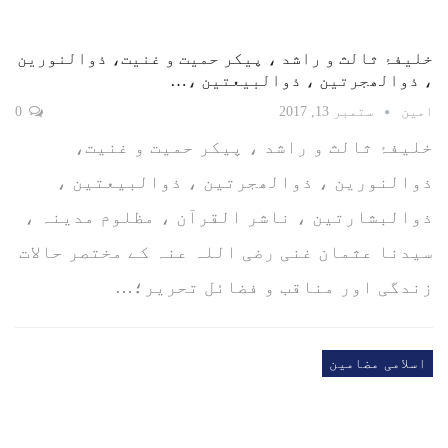
‎خلیفۂ ثالث و راشد ، پیکر حمیت و غنیت، ذوالنورین
، ذوالھجرتین ، ذوالبیعتین ،…
امین
ستمبر 13, 2017
0
‎خلیفۂ ثالث و راشد ، پیکر حمیت و غنیت،
ذوالنورین ، ذوالھجرتین ، ذوالبیعتین ،
ذوالبشارتین ، ناشر القرآن ، مظلوم مدینہ ،
سیدنا عثمان غنی رضی اللہ عنہ کے مختصر حالات
زندگی اور مناقب و فضائل تحریر؛…
اسلامی مضامین