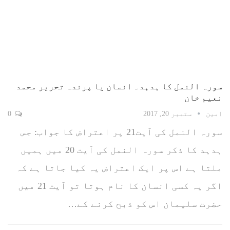
سورہ النمل کا ہدہد۔ انسان یا پرندہ تحریر محمد
نعیم خان
امین
ستمبر 20, 2017
0
سورہ النمل کی آیت21 پر اعتراض کا جواب: جس
ہدہد کا ذکر سورہ النمل کی آیت 20 میں ہمیں
ملتا ہے اس پر ایک اعتراض یہ کیا جاتا ہے کہ
اگر یہ کسی انسان کا نام ہوتا تو آیت 21 میں
حضرت سلیمان اس کو ذبح کرنے کے…