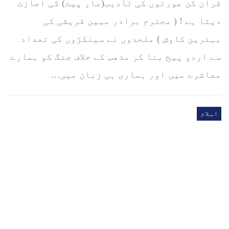
قرآن کن عورتوں کی تأدیب(مار پیٹ) کی اجازت
دیتا ہے ! ( محترم برادر مبین قریشی کی
بہترین کاوش ) ملحدوں نے سینکڑوں کی تعداد
سے اردو پیج بنا کر مذھب کے خلاف جنگ کو ہمارے
معاشرے میں اور ہماری ہی زبان میں…
اسلام