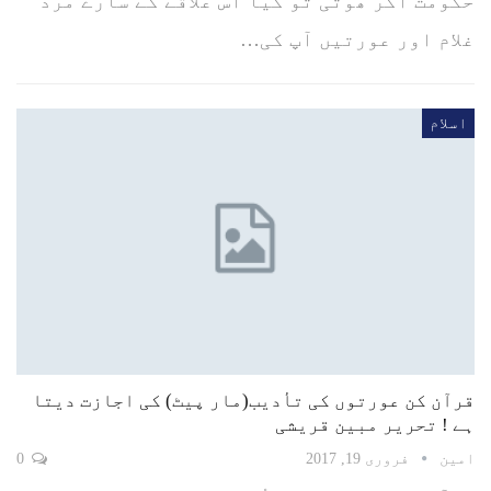
حکومت اگر ھوتی تو کیا اس علاقے کے سارے مرد
غلام اور عورتیں آپ کی…
اسلام
قرآن کن عورتوں کی تأدیب(مار پیٹ) کی اجازت دیتا
ہے ! تحریر مبین قریشی
امین
فروری 19, 2017
0