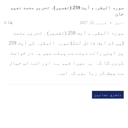
سورۃ البقرہ، آیت 259 (تفسیر)۔ تحریر محمد نعیم
خان
امین
فروری 12, 2017
0
سورۃ البقرہ، آیت 259 (تفسیر)۔ تحریر محمد
(پی ڈی ایف فائل لنک) سورہ البقرہ کی آیت 259
پر اپنی رائے دینے سے پہلے میں یہ در خواست
کروں گا کہ یہ میرا فہم ہے اور اسے اس خیال
سے پیش کر رہا ہوں کہ اس…
متفرق مضامین