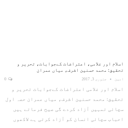
اسلام اور غلامی، اعتراضات کےجوابات، تحریر و
تحقیق: محمد حسنین اشرف، میاں عمران
امین
جنوری 3, 2017
0
اسلام اور غلامی اعتراضات کےجوابات تحریر و
تحقیق: محمد حسنین اشرف، میاں عمران حصہ اول
سچائی تمہیں آزاد کردے گی صیح فرماتے ہیں
احباب سچائی انسان کو آزاد کرتی ہے لاکھوں