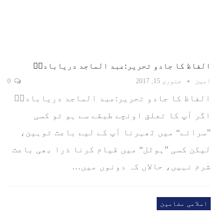
الفاظ کا جادو تحریر:عبد الماجد دریابادیؒ
امین
جنوری 15, 2017
0
الفاظ کا جادو تحریر:عبد الماجد دریابادیؒ
اگر آپ کا تعلق اونچے طبقے سے ہو تو کسی
”سرائے“ میں ٹھہرنا آپ کے لیے باعث توہین،
لیکن کسی ”ہوٹل“ میں قیام کرنا ذرا بھی باعث
شرم نہیں، حالاں کہ دونوں میں…
اسلامی مضامین