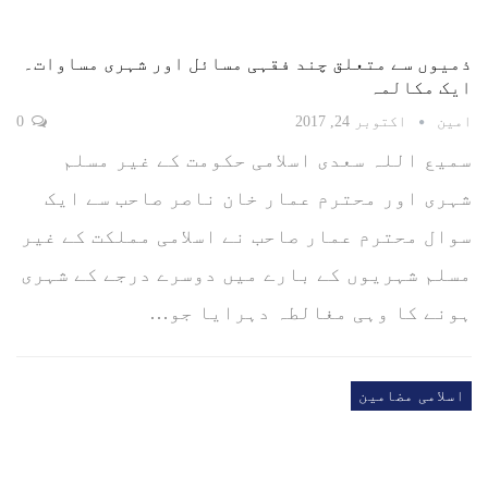
ذمیوں سے متعلق چند فقہی مسائل اور شہری مساوات۔
ایک مکالمہ
امین
اکتوبر 24, 2017
0
سمیع اللہ سعدی اسلامی حکومت کے غیر مسلم
شہری اور محترم عمار خان ناصر صاحب سے ایک
سوال محترم عمار صاحب نے اسلامی مملکت کے غیر
مسلم شہریوں کے بارے میں دوسرے درجے کے شہری
ہونے کا وہی مغالطہ دہرایا جو…
اسلامی مضامین