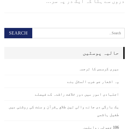
دروں سے ہٹا کہ ایک در پہ سر…
حالیہ پوسٹیں
میری کرسمس کا ترجمہ
وہ اشعار جو ضرب المثل بنے
اجتہادی امور میں دور خلافت راشدہ کے فیصلے
یک بارگی دی جانے والی تین طلاق _قرآن و سنت کی روشنی میں
طفیل ہاشمی
106 جھوٹی روایتیں