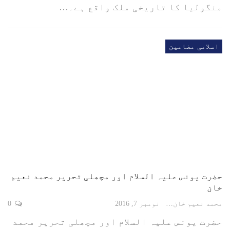
منگولیا کا تاریخی ملک واقع ہے۔…
اسلامی مضامین
حضرت یونس علیہ السلام اور مچھلی تحریر محمد نعیم
خان
محمد نعیم خان
نومبر 7, 2016
0
حضرت یونس علیہ السلام اور مچھلی تحریر محمد