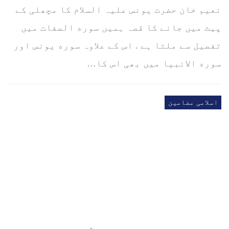
نعیم خان حضرت یونس علیہ السلام کا مچھلی کے
پیٹ میں جانے کا قصہ ہمیں سوره الصفات میں
تفصیل سے ملتا ہے . اس کے علاوہ سوره یونس اور
سوره الانبیا میں بھی اس کا…
اسلامی مضامین