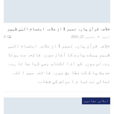
خلاصہ قرآن پارہ نمبر 1 از علامہ ابتسام الہٰی ظہیر
امین
ستمبر 25, 2016
0
خلاصہ قرآن پارہ نمبر 1 از علامہ ابتسام الہٰی
ظہیر پہلے پارے کا آغاز سورہ فاتحہ سے ہوتا
ہے۔اس سورہ کو ام ا لکتاب بھی کہا جا تا ہے۔
حدیث پا ک کے مطا بق سورہ فا تحہ میں ا للہ
تعالی نے تما م ا مراض کی شفا…
اسلامی مضامین