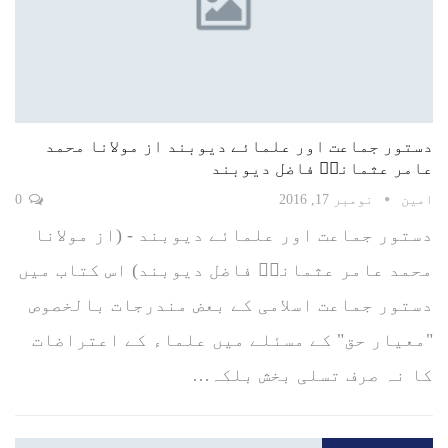
دستور جماعت اور علمائے دیوبند از مولانا محمد
عامر عثمانیؒ فاضل دیوبند
امین
نومبر 17, 2016
0
دستور جماعت اور علمائے دیوبند - (از مولانا
محمد عامر عثمانیؒ فاضل دیوبند) اس کتاب میں
دستور جماعت اسلامی کے بعض مندرجات بالخصوص
"معیار حق" کے مسئلے میں علماء کے اعتراضات
کا نہ صرف تسلی بخش بلکہ…