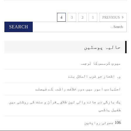
4
3
2
1
PREVIOUS
حالیہ پوسٹیں
میری کرسمس کا ترجمہ
وہ اشعار جو ضرب المثل بنے
اجتہادی امور میں دور خلافت راشدہ کے فیصلے
یک بارگی دی جانے والی تین طلاق _قرآن و سنت کی روشنی میں
طفیل ہاشمی
106 جھوٹی روایتیں