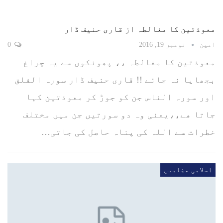
معوذتین کا مغالطہ از قاری حنیف ڈار
امین
نومبر 19, 2016
0
معوذتین کا مغالطہ ،، پھونکوں سے یہ چراغ
بجھایا نہ جائے !! قاری حنیف ڈار سورہ الفلق
اور سورہ الناس جن کو جوڑ کر معوذتین کہا
جاتا ھے،،یعنی وہ دو سورتیں جن میں مختلف
خطرات سے اللہ کی پناہ حاصل کی جاتی…
اسلامی مضامین