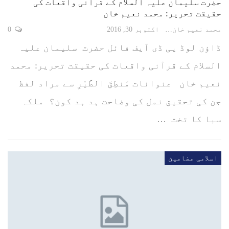
حضرت سلیمان علیہ السلام کے قرآنی واقعات کی
حقیقت تحریر: محمد نعیم خان
محمد نعیم خان
اکتوبر 30, 2016
0
ڈاؤن لوڈ پی ڈی آیف فائل حضرت سلیمان علیہ
السلام کے قرآنی واقعات کی حقیقت تحریر: محمد
نعیم خان عنوانات مَنطِقَ الطَّيْرِ سے مراد لفظ
جن کی تحقیق نمل کی وضاحت ہد ہد کون؟ ملکہ
سبا کا تخت …
اسلامی مضامین