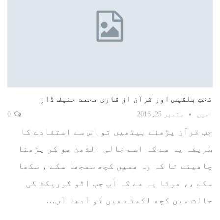
تختِ بلقیس اور قرآن از قاری محمد حنیف ڈار
امین
ستمبر 25, 2016
0
جب قرآن پڑھنے بیٹھیں تو اس سے استفادے کا
طریقہ یہ ھے کہ اسے خالی الذھن ھو کر پڑھنا
چاھیئے تا کہ وہ ھمیں کچھ سمجھا سکے ، سکھا
سکے ،، ھوتا یہ ھے کہ آپ جب آٹو کوریکٹ کی
حالت میں کچھ لکھتے ھیں تو آدھا آپ…