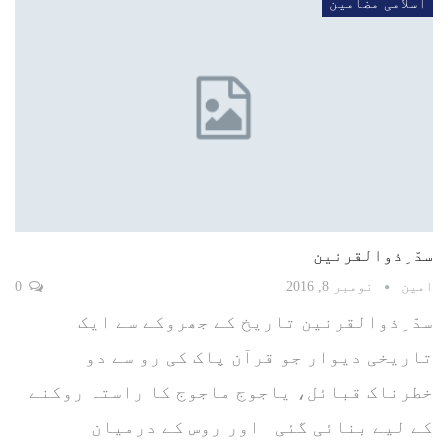
اسلامی مضامین
سدّ ِذوالقرنین
امین
نومبر 8, 2016
0
سدّ ِذوالقرنین تاریخ کے جھروکے سے ایک
تاریخی دیوار جو قرآن پاک کی رو سے دو
خطرناک قبائل، یاجوج ماجوج کا راستہ روکنے
کے لیے بنائی گئی اور روس کے درمیان