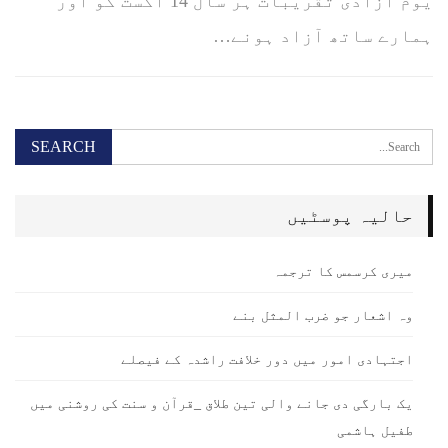
یوم آزادی تقریبات ہر سال 14 اگست کو اور
ہمارے ساتھ آزاد ہونے…
حالیہ پوسٹیں
میری کرسمس کا ترجمہ
وہ اشعار جو ضرب المثل بنے
اجتہادی امور میں دور خلافت راشدہ کے فیصلے
یک بارگی دی جانے والی تین طلاق _قرآن و سنت کی روشنی میں
طفیل ہاشمی