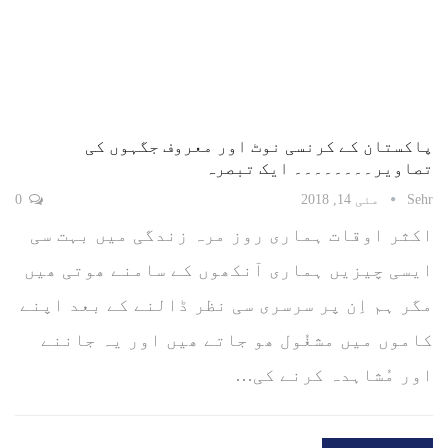
پاکستان کے کرنسی نوٹ اور معروف جگہوں کی
تصاویر۔۔۔۔۔۔۔۔ ایک تبصرہ
Sehr
مئی 14, 2018
0
اکثر اوقات ہماری روز مرہ زندگی میں بہت سی
ایسی چیزیں ہماری آنکھوں کے سامنے ھوتی ھیں
مگر ہم اِن پر سرسری سی نظر ڈالنے کے بعد اپنے
کاموں میں مشغُول ھو جاتے ھیں اور یہ جاننے
اور مُشاہدہ کرنے کی…