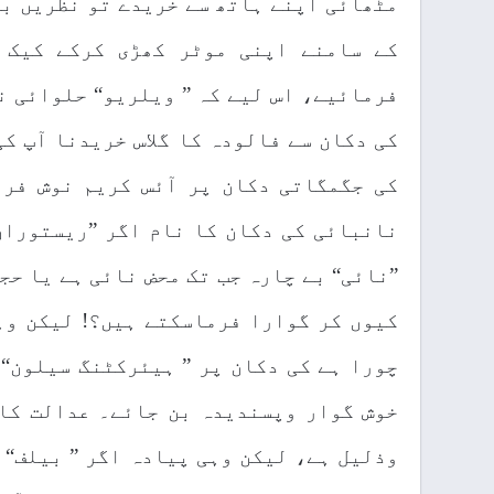
مٹھائی اپنے ہاتھ سے خریدے تو نظریں بچ
کے سامنے اپنی موٹر کھڑی کرکے کیک و
فرمائیے، اس لیے کہ ” ویلریو“ حلوائی ن
کی دکان سے فالودہ کا گلاس خریدنا آپ ک
کی جگمگاتی دکان پر آئس کریم نوش فرم
نانبائی کی دکان کا نام اگر ”ریستوران
”نائی“ بے چارہ جب تک محض نائی ہے یا حج
کیوں کر گوارا فرماسکتے ہیں؟! لیکن وہ
چورا ہے کی دکان پر ” ہیئرکٹنگ سیلون“ 
خوش گوار وپسندیدہ بن جائے۔ عدالت کا 
وذلیل ہے، لیکن وہی پیادہ اگر ” بیلف“ 