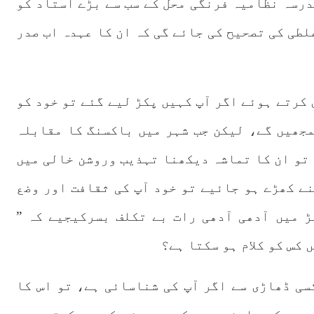
درسہ نظامیہ فرنگی محل کے سب سے بڑے استاد کو
لطی کی تصحیح کی جائے گی کہ ان کا عہدہ اب صدر
کرتے ہوئے اگر آپ کہیں پکڑ لیے گئے تو خود کو
مجھیں گے، لیکن جب شہر میں باکسنگ کا مقابلہ
 تو ان کا تماشہ دیکھنا تہذیب وروشن خالی میں
ے کھڑے ہو جائیے تو خود آپ کی ثقافت اور وضع
ڑ میں آدھی آدھی رات بے تکلف بسرکیجیے کہ ”
کس کو کلام ہو سکتا ہے؟
سی ڈھاڑی سے اگر آپ کی شناسائی ہے، تو اس کا