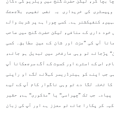
ا بچا کر، لیکن حضرت گنج میں ویلریو کی دکان
پیسٹری کی خریداری بہ نفس نفیس، بلاجھجک
ہیں، کنفیکشنر ہے۔ کسی چورا ہے پر شربت والے
ی خود داری کے منافی، لیکن حضرت گنج میں صاحب
انا آپ کی ”عزت اور شان کے عین مطابق۔ کسی
“ پڑجائے تو وہی عارفخر میں تبدیل ہو جائے،
ام، اس کے استرے اور کسوت کے آگے سرجھکانا آپ
ی جب اپنے کو ہیئرڈریسر کہلانے لگے او راپنی
کا تختہ لگا دے تو وہی ناگوار کام آپ کے لیے
پیادہ جب تک ”چپراسی“ یا ”مذکوری“ ہے، حقیر
کہہ کر پکارا جائے تو معزز ہے اور آپ کی زبان