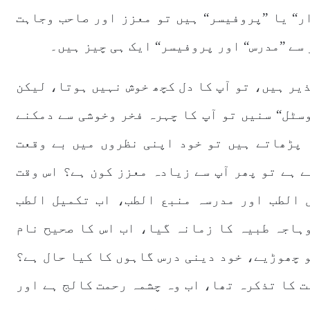
ر“ یا ”پروفیسر“ ہیں تو معزز اور صاحب وجاہت
 سے ”مدرس“ اور پروفیسر“ ایک ہی چیز ہیں۔
ذیر ہیں، تو آپ کا دل کچھ خوش نہیں ہوتا، لیکن
وسٹل“ سنیں تو آپ کا چہرہ فخر وخوشی سے دمکنے
 پڑھاتے ہیں تو خود اپنی نظروں میں بے وقعت
ے ہے تو پھر آپ سے زیادہ معزز کون ہے؟ اس وقت
 الطب اور مدرسہ منبع الطب، اب تکمیل الطب
ہاجہ طبیہ کا زمانہ گیا، اب اس کا صحیح نام
 چھوڑیے، خود دینی درس گاہوں کا کیا حال ہے؟
ت کا تذکرہ تھا، اب وہ چشمہ رحمت کالج ہے اور