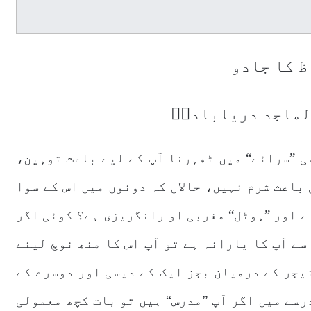
ظ کا جادو
لماجد دریابادیؒ
ی ”سرائے“ میں ٹھہرنا آپ کے لیے باعث توہین،
باعث شرم نہیں، حالاں کہ دونوں میں اس کے سوا
ے اور ”ہوٹل“ مغربی او رانگریزی ہے؟ کوئی اگر
 سے آپ کا یارانہ ہے تو آپ اس کا منھ نوچ لینے
نیجر کے درمیان بجز ایک کے دیسی اور دوسرے کے
رسے میں اگر آپ ”مدرس“ ہیں تو بات کچھ معمولی