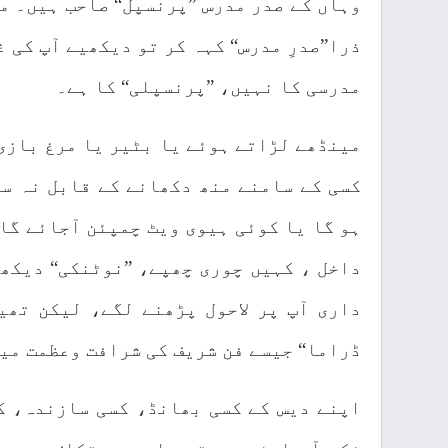
وہاں کے صدر مدرس ”پرنسپل“ صاحب ہیں۔ م
ذرا”صدرِ مدرس“ کہہ کر تو دیکھیے آپ کی غ
مدرسی کا نہیں، ”پرنسپلی“ کا ہے۔
مینڈھے لڑاتے ہوئے یا بٹیر یا مرغ بازی 
کسی کے سامنے منھ دکھانے کے قابل نہ س
ہو گا یا کوئی ہیوی ویٹ چمپئن آجائے گا
داخل ، کہیں چوری چھپے، ”نوٹنکی“ دیکھن
داری آپ پر لاحول پڑھنے لگے، لیکن تھی
ڈراما“ جیسے فن شریف کی شرافت وعظمت میں 
اپنے دیس کے کسی بھانڈ، کسی سازندہ، ک