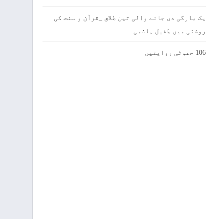
یک بارگی دی جانے والی تین طلاق _قرآن و سنت کی
روشنی میں طفیل ہاشمی
106 جھوٹی روایتیں