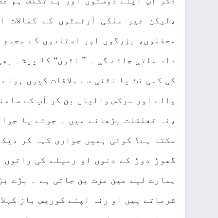
ذکر آپ اپنے دوستوں اور بے تکلف ہم عص
،لیکن غیر ملکی آرٹسٹوں کے کمالات ا
محفلوں، بزرگوں اور استادوں کے مجمع ا
داد ملتی جائے گی ۔ ” نٹوں“ کا پیشہ بھی
کی کسی نٹ یا نٹنی سے ملاقات کیوں ہونے 
والے اور سرکس والیاں بن کر آپ کے سامنے
،نہ تعلقات بڑھانے میں ۔ جوئے یا جوار
سکتا ہے؟ کوئی ہمیں جواری کہہ کر دیکھ
گھوڑ دوڑ کے دنوں او رمیلے کی راتوں 
ہمارے لیے عین عزت بن جاتی ہے ۔ بڑے بڑ
شرماتے ہیں او رنہ اپنے کوریس باز کہلا