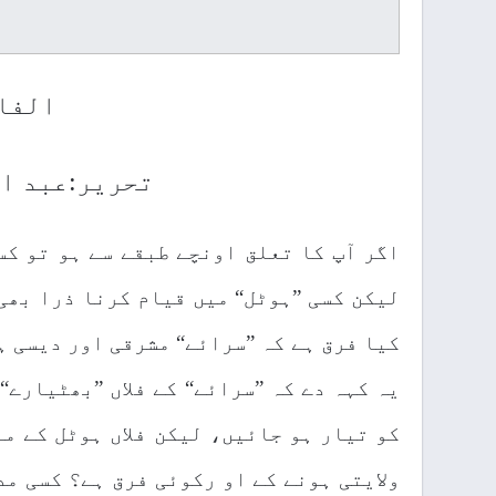
الفا
تحریر:عبد ا
اگر آپ کا تعلق اونچے طبقے سے ہو تو کس
لیکن کسی ”ہوٹل“ میں قیام کرنا ذرا بھی 
کیا فرق ہے کہ ”سرائے“ مشرقی اور دیسی ہ
یہ کہہ دے کہ ”سرائے“ کے فلاں ”بھٹیارے“
کو تیار ہو جائیں، لیکن فلاں ہوٹل کے م
ولایتی ہونے کے او رکوئی فرق ہے؟ کسی مد