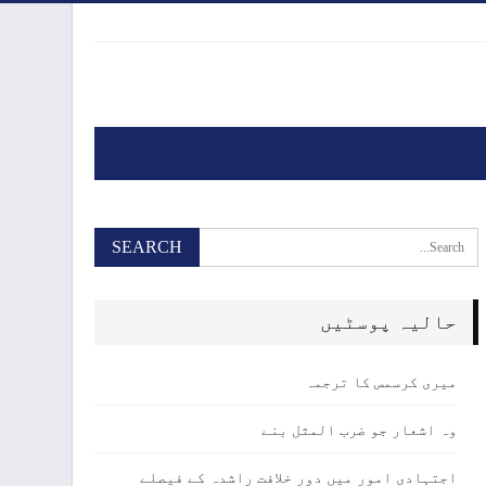
حالیہ پوسٹیں
میری کرسمس کا ترجمہ
وہ اشعار جو ضرب المثل بنے
اجتہادی امور میں دور خلافت راشدہ کے فیصلے