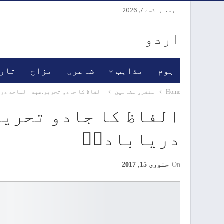
جمعہ, اگست 7, 2026
اردو
ہوم
مذاہب
شاعری
مزاح
تار
Home
متفرق مضامین
الفاظ کا جادو تحریر:عبد الماجد در
الفاظ کا جادو تحریر
دریابادیؒ
On
جنوری 15, 2017