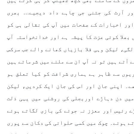
روں کے سامنے بھی کچھ جھینپ کر ہی کرتے ہیں
ور آرٹ کی جتنی جی چاہے داد دیجیے… بھری
ور اخبارات کے صفحات میں آپ کی نقالی ہی کو
 بھلا کوئی عزت کا پیشہ ہے اور خدانخواستہ آپ
لگی، لیکن وہی قلا بازیاں کھانے والے جب سرکس
 آتے ہیں تو نہ آپ ان سے ملنے میں شرماتے ہیں
یوں سے ظاہر ہے ہماری شرافت کو کیا تعلق ہو
ے۔ اپنی جان اور اس کی جان ایک کردیں، لیکن
میں دن دہاڑے اوربجلی کی روشنی میں یہی ذلت
ے رئیس اور معزز نہ جوئے کی بازی لگاتے ہوئے
تے ہوئے۔ چوک میں کسی حلوائی کی دکان سے پوری