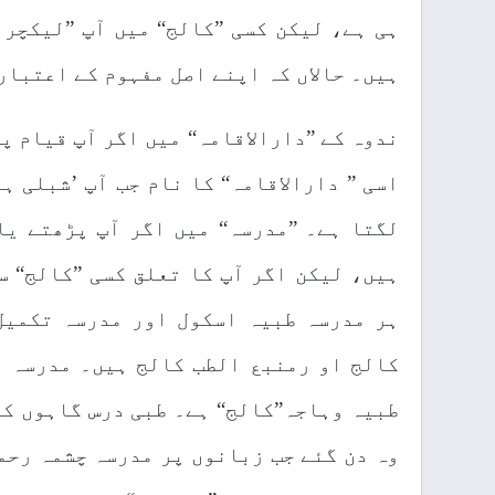
ہی ہے، لیکن کسی ”کالج“ میں آپ ”لیکچرا
ہیں۔ حالاں کہ اپنے اصل مفہوم کے اعتبار
ندوہ کے ”دارالاقامہ“ میں اگر آپ قیام پ
اسی ” دارالاقامہ“ کا نام جب آپ ’شبلی ہ
لگتا ہے۔ ”مدرسہ“ میں اگر آپ پڑھتے یا
ہیں، لیکن اگر آپ کا تعلق کسی ”کالج“ س
ہر مدرسہ طبیہ اسکول اور مدرسہ تکمیل
کالج او رمنبع الطب کالج ہیں۔ مدرسہ و
طبیہ وہاجہ”کالج“ ہے۔ طبی درس گاہوں کو
وہ دن گئے جب زبانوں پر مدرسہ چشمہ رحم