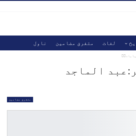
یخ
لغات
متفرق مضامین
ناول
یابادیؒ
:عبد الماجد
متفرق مضامین