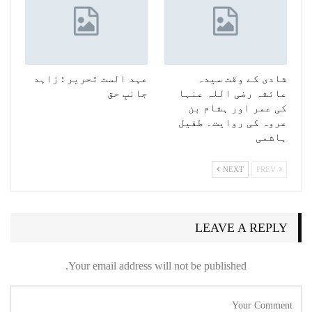
شادی کے وقت سیدہ
عہد الست تحریر : زاہد
عائشہ رضی اللہ عنہا
جانبِ حق
کی عمر اور ہشام بن
عروہ کی روایت۔ طفیل
ہاشمی
NEXT
PREV
LEAVE A REPLY
Your email address will not be published.