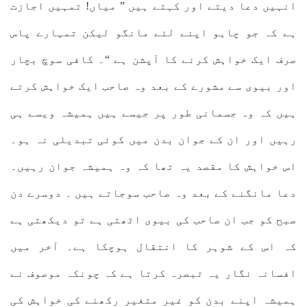
انہیں دعا دیتے اور کہتے ہیں ” میاں! تمہیں اجازت
ہے کہ جو چاہو اپنے لئے مانگو لیکن تمہارے پاس
صرف ایک خواہش کرنے کا آپشن ہے “۔ کافی سوچ بچار
اور بیوی سے مشورے کے بعد وہ صاحب ایک خواہش کرتے
ہیں کہ وہ جسمانی طور پر جیسے ہیں ہمیشہ ویسے ہی
رہیں اور ان کے جوان بدن میں کوئی تبدیلی نہ ہو۔
اس خواہش کا مقصد یہ تھا کہ وہ ہمیشہ جوان رہیں۔
دعا مانگنے کے بعد وہ صاحب سوجاتے ہیں ۔ دوسرے دن
صبح کو جب ان صاحب کی بیوی اٹھتی ہے تو دیکھتی ہے
کہ اس کے شوہر کا انتقال ہوچکا ہے۔ آخر میں
افسانہ نگار یہ تبصرہ کرتا ہے کہ چونکہ موصوف نے
ہمیشہ اپنے بدن کو غیر متغیر رکھنے کی خواہش کی