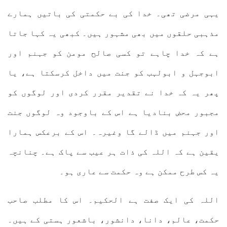
یہی مرضی تھی۔ خدا کی بے حکمتی کی باتیں ہمارے
مذہبی حلقوں میں بھی مشہور ہیں۔ کبھی یہ کہا جاتا
ہے کہ خدا چاہے تو کسی صالح مومن کو جہنم اور
ابوجہل و ابولہب کو جنت میں داخل کرسکتا ہے، یا
پھر یہ کہ خدا نے تقدیر مقرر کردی اور لوگوں کو
مجبور محض بنادیا ہے اس کے باوجود وہ لوگوں جنت
اور جہنم میں ڈالے گا وغیرہ۔ اس کے برعکس ہمارا
یقین ہے کہ اللہ کی ذات ہر عیب سے پاک ہے۔ چنانچہ
یہ کس طرح ممکن ہے وہ حکمت سے عاری ہو۔
اللہ کی ایک صفت ہے الحكيم۔ اس کا مطلب صاحب
حکمت، عالم، دانا، دانشور، باشعور ہستی کے ہیں۔