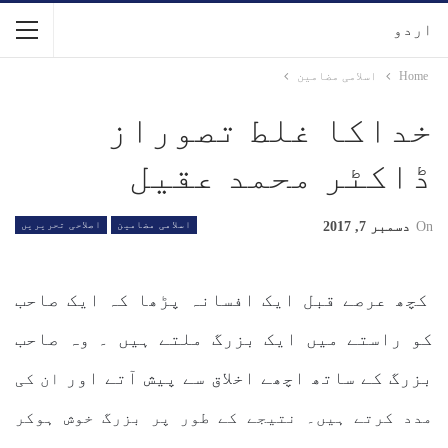
اردو
Home
اسلامی مضامین
خداکا غلط تصوراز
ڈاکٹر محمد عقیل
On
دسمبر 7, 2017
اسلامی مضامین
اصلاحی تحریریں
کچھ عرصے قبل ایک افسانہ پڑھا کہ ایک صاحب
کو راستے میں ایک بزرگ ملتے ہیں ۔ وہ صاحب
بزرگ کے ساتھ اچھے اخلاق سے پیش آتے اور
ان کی
مدد کرتے ہیں۔ نتیجے کے طور پر بزرگ خوش ہوکر