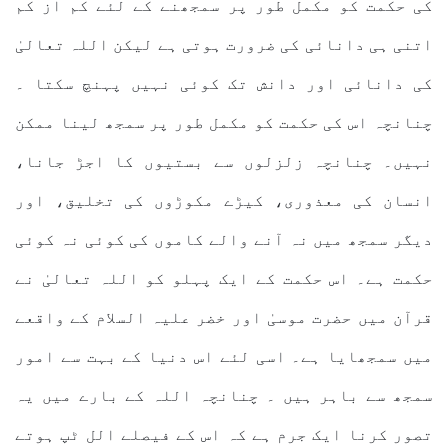
کی حکمت کو مکمل طور پر سمجھنے کے لئے کم از کم
اتنی ہی دانائی کی ضرورت ہوتی ہے لیکن اللہ تعالیٰ
کی دانائی اور دانش تک کوئی نہیں پہنچ سکتا ۔
چنانچہ اس کی حکمت کو مکمل طور پر سمجھ لینا ممکن
نہیں۔ چنانچہ زلزلوں سے بستیوں کا اجڑ جانا،
انسان کی معذوری، کیڑے مکوڑوں کی تخلیق، اور
دیگر سمجھ میں نہ آنے والے کاموں کی کوئی نہ کوئی
حکمت ہے۔ اس حکمت کے ایک پہلو کو اللہ تعالیٰ نے
قرآن میں حضرت موسیٰ اور خضر علیہ السلام کے واقعے
میں سمجھایا ہے۔ اسی لئے اس دنیا کے بہت سے امور
سمجھ سے باہر ہیں ۔ چنانچہ اللہ کے بارے میں یہ
تصور کرنا ایک جرم ہے کہ اس کے فیصلے الل ٹپ ہوتے