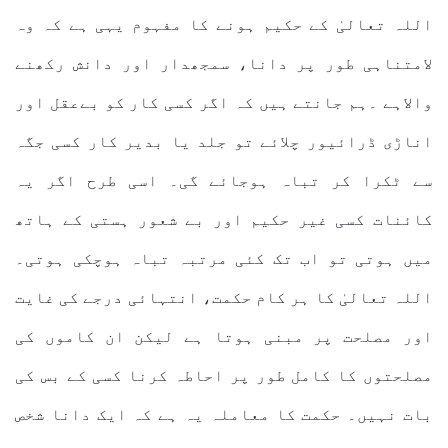
اللہ تعالیٰ کے حکیم ہونے کا مفہوم یہی ہے کہ وہ
لامتناہی طور پر دانا، سمجھدار اور دانش رکھنے
والاہے ۔ہم جانتے ہیں کہ اگر کسی کار کو بےعقل اور
اناڑی ڈرائیور چلائے تو جلد یا بدیر کار کسی جگہ
سے ٹکرا کر تباہ ہوجائے گی۔ اسی طرح اگر یہ
کائنات کسی غیر حکیم اور بے شعور ہستی کے ہاتھ
میں ہوتی تو اب تک کئی مرتبہ تباہ ہوچکی ہوتی۔
اللہ تعالیٰ کا ہر کام حکمت، انتہائی درجے کی غایت
اور مصلحت پر مبنی ہوتا ہے لیکن ان کاموں کی
مصلحتوں کا کامل طور پر احاطہ کرنا کسی کے بس کی
بات نہیں۔ حکمت کا معاملہ یہ ہے کہ ایک دانا شخص