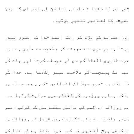
تھی اس لئے خدا نے اسکی دعا سن لی اور اس کا بدن
ہمیشہ کے لئے غیر متغیر ہوگیا۔
اس افسانے کو پڑھ کر ایک ایسے خدا کا تصور پیدا
ہوتا ہے جو سوچنے سمجھنے کی صلاحیت سے عاری ہے۔ وہ
صرف ظاہری الفاظ کو سن کر فیصلے کرتا اور بات کی
تہہ تک پہنچنے کی صلاحیت نہیں رکھتا ہے۔ خدا کی
ذات کا یہ تصور صرف ان افسانوں تک ہی محدود نہیں
بلکہ ہماری روزمرہ کی گفتگو میں سرایت کرگیا ہے۔
ہم روزانہ اس قسم کی باتیں سنتے ہیں کہ کوئی ایسی
ویسی بات منہ سے نہ نکالو کہیں قبول نہ ہوجائے یا
ناکامی پیش آنے پر یہ کہہ دیا جاتا ہے کہ خدا کی