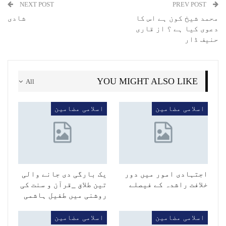
NEXT POST
PREV POST
محمد شیخ کون ہے اس کا
شادی
دعوی کیا ہے ؟ از قاری
حنیف ڈار
YOU MIGHT ALSO LIKE
All
اسلامی مضامین
اسلامی مضامین
اجتہادی امور میں دور
یک بارگی دی جانے والی
خلافت راشدہ کے فیصلے
تین طلاق _قرآن و سنت کی
روشنی میں طفیل ہاشمی
اسلامی مضامین
اسلامی مضامین