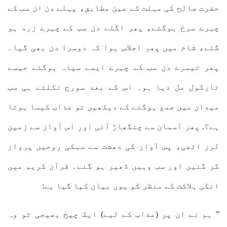
حضرت صالح کی مہلت کے عین مطابق، پہلے دن ان سب کے
چہرے سرخ ہوگئے، پھر اگلے دن سب کے چہرے زرد ہو
گئے، شام میں پھر اجلاس ہوا کہ دوسرا دن بھی گیا۔
پھر تیسرے دن سب کے چہرے ایسے سیاہ ہوگئے جیسے
تارکول مل دیا ہو۔ اس کے بعد سورج نکلتے ہی سب
میدان میں جمع ہوگئے کے دیکھیں تو عذاب کیسا ہوتا
ہے؟. پھر آسمان سے چنگھاڑ آئی اور اس آواز سے زمین
لرز اٹھی، پس آواز کی دھشت سے سبکی روحیں پرواز
کر گئیں اور سب وہیں ڈھیر ہو گئے۔ قرآن کریم میں
انکی ہلاکت کے منظر کو یوں بیان کیا گیا ہے:
” ہم نے ان پر (عذاب کے لیے) ایک چیخ بھیجی تو وہ