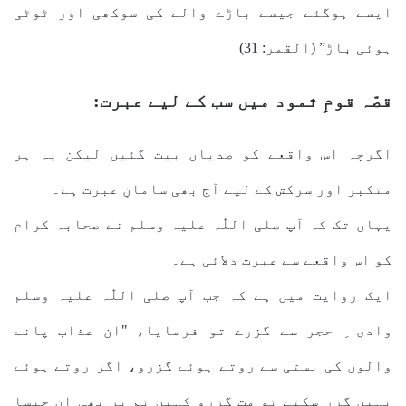
ایسے ہوگئے جیسے باڑے والے کی سوکھی اور ٹوٹی
ہوئی باڑ” (القمر: 31)
قصّہ قومِ ثمود میں سب کے لیے عبرت:
اگرچہ اس واقعے کو صدیاں بیت گئیں لیکن یہ ہر
متکبر اور سرکش کے لیے آج بھی سامانِ عبرت ہے۔
یہاں تک کہ آپ صلی اللّٰہ علیہ وسلم نے صحابہ کرام
کو اس واقعے سے عبرت دلائی ہے۔
ایک روایت میں ہے کہ جب آپ صلی اللّٰہ علیہ وسلم
وادی ِ حجر سے گزرے تو فرمایا، "ان عذاب پانے
والوں کی بستی سے روتے ہوئے گزرو، اگر روتے ہوئے
نہیں گزر سکتے تو مت گزرو کہیں تم پر بھی ان جیسا