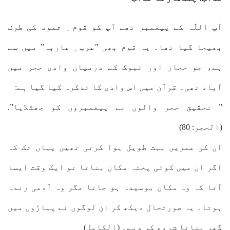
آپ اللّٰہ کے پیغمبر تھے آپ کو قوم ِ ثمود کی طرف
بھیجا گیا تھا۔ یہ قوم بھی "عرب ِ عاربہ” میں سے
ہے، جو حجاز اور تبوک کے درمیان وادی حجر میں
آباد تھی۔ قرآن میں اس وادی کا تذکرہ کیا گیا ہے:
” تحقیق حجر والوں نے پیغمبروں کو جھٹلایا”.
(الحجر: 80)
ان کی عمریں بہت طویل ہوا کرتی تھیں یہاں تک کہ
اگر ان میں کوئی پختہ مکان بناتا تو ایک وقت ایسا
آتا کہ وہ مکان بوسیدہ ہو جاتا مگر وہ آدمی زندہ
ہوتا۔ یہ صورتحال دیکھ کر ان لوگوں نے پہاڑوں میں
گھر بنانا شروع کر دیے۔ (الکامل)