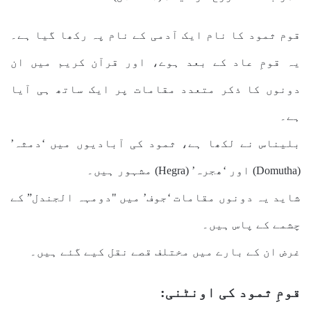
قوم ثمود کا نام ایک آدمی کے نام پہ رکھا گیا ہے۔
یہ قومِ عاد کے بعد ہوے، اور قرآن کریم میں ان
دونوں کا ذکر متعدد مقامات پر ایک ساتھ ہی آیا
ہے۔
بلیناس نے لکھا ہے، ثمود کی آبادیوں میں ‘دمثہ’
(Domutha) اور ‘ھجرہ’ (Hegra) مشہور ہیں۔
شاید یہ دونوں مقامات ‘جوف’ میں "دومہہ الجندل” کے
چشمے کے پاس ہیں۔
غرض ان کے بارے میں مختلف قصے نقل کیے گئے ہیں۔
قومِ ثمود کی اونٹنی: