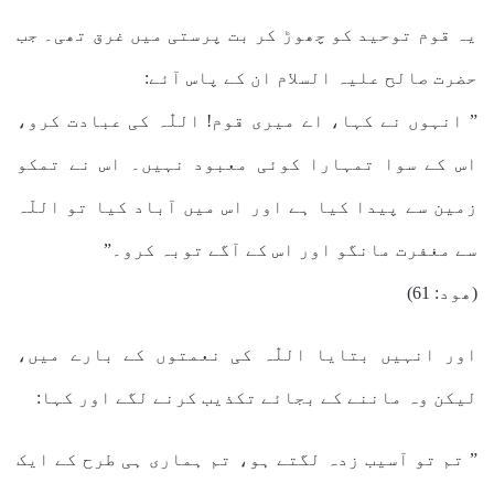
یہ قوم توحید کو چھوڑ کر بت پرستی میں غرق تھی۔ جب
حضرت صالح علیہ السلام ان کے پاس آئے:
” انہوں نے کہا، اے میری قوم! اللّٰہ کی عبادت کرو،
اس کے سوا تمہارا کوئی معبود نہیں۔ اس نے تمکو
زمین سے پیدا کیا ہے اور اس میں آباد کیا تو اللّہ
سے مغفرت مانگو اور اس کے آگے توبہ کرو۔”
(ھود: 61)
اور انہیں بتایا اللّٰہ کی نعمتوں کے بارے میں،
لیکن وہ ماننے کے بجائے تکذیب کرنے لگے اور کہا:
” تم تو آسیب زدہ لگتے ہو، تم ہماری ہی طرح کے ایک