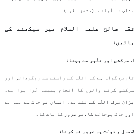
عذاب نہ آجائے۔ (متفق علیہ)
قصّہ صالح علیہ السلام میں سیکھنے کی
باتیں:
1. سرکشی اور تکّبر سے بچنا:
تاریخ گواہ ہے کہ اللّٰہ کے راستے سے روگردانی اور
سرکشی کرنے والوں کا انجام ہمیشہ بُرا ہوا ہے۔
بڑائ صرف اللّہ کے لئے ہے، انسان تو خاک سے بنا ہے
اور خاک ہوجائے گا،تو غرور کا بات کا۔
2.مال و دولت پہ غرور نہ کرنا: