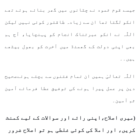
جیسے قوم ثمود نے چٹانوں میں گھر بنائے ہوئے تھے
انکو لگتا تھا ان سے زیادہ طاقتور کوئی نہیں لیکن
اللّٰہ نے انکو عبرتناک انجام کو پہنچایا، آج ہم
بھی اپنی دولت کے گھمنڈ میں آخرت کو بھول بیٹھے
ہیں۔۔
اللّٰہ تعالیٰ ہمیں ان تمام فتنوں سے بچتے ہوئےصحیح
دین پر عمل پیرا ہونے کی توفیق عطا فرمائے آمین
ثم آمین۔
(میری اصلاح،اپنی رائے اور سوالات کے لیے کمنٹ
کریں، اور املا کی کوئی غلطی ہو تو اصلاح ضرور