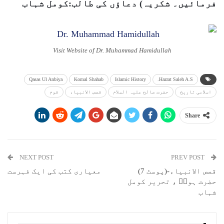
فرمائیں۔ شکریہ) دعاؤں کی طالب:کومل شہاب
Visit Website of Dr. Muhammad Hamidullah
Qasas Ul Anbiya
Komal Shahab
Islamic History
Hazrat Saleh A.S.
اسلامی تاریخ
حضرت صالح علیہ السلام
قصص الانبیاء
قوم
Share
NEXT POST
PREV POST
قصص الانبیاء-(پوسٹ 7)
معیاری کتب کی ایک فہرست
حضرت ہودؑ ، تحریر کومل
شہاب