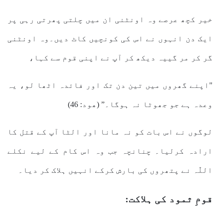
خیر کچھ عرصے وہ اونٹنی ان میں چلتی پھرتی رہی پر
ایک دن انہوں نے اس کی کونچیں کاٹ دیں۔وہ اونٹنی
گر کر مر گییہ دیکھ کر آپ نے اپنی قوم سے کہا،
"اپنے گھروں میں تین دن تک اور فائدہ اٹھا لو، یہ
وعدہ ہے جو جھوٹا نہ ہوگا۔” (ھود: 46)
لوگوں نے اس بات کو نہ مانا اور الٹا آپ کے قتل کا
ارادہ کرلیا۔ چنانچہ جب وہ اس کام کے لیے نکلے
اللّٰہ نے پتھروں کی بارش کرکے انہیں ہلاک کر دیا۔
قومِ ثمود کی ہلاکت: