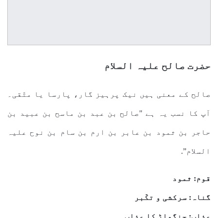
حضرت صالح علیہ السلام
صالح کے معنی ہیں نیک پرہیز گار، پارسا یا متّقی۔
آپ کا نسب یہ ہے "صالح بن عبد بن ماسح بن عبید بن
حاجر بن ثمود بن عابر بن ارم بن سام بن نوح علیہ
السلام”.
قوم: ثمود
گناہ: سرکشی و تکّبر
عذاب: چنگھاڑ کا عذاب