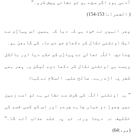
آدمی ہو، اگر سچے ہو تو نشانی پیش کرو۔”
( الشعراء: 153-154)
پھر انہوں نے خود ہی کہ دیا کہ ہمیں اس پہاڑی سے
ایک اونٹنی نکال کر دکھاؤ جو دس ماہ کی گابھن ہو۔
چنانچہ اللّٰہ تعالیٰ نے پہاڑی کو حکم دیا اور بالکل
ویسے ہی اونٹنی نکال کر دکھا دی، لیکن وہ پھر بھی
کفر پہ اڑے رہے۔ صالح علیہ السلام نے کہا:
” یہ اونٹنی اللّٰہ کی طرف سے نشانی ہے تو اسے زمین
میں چھوڑ دو جہاں چاہے چرے، اور اس کو کسی قسم کی
تکلیف نہ دینا ورنہ تم پہ جلد عذاب آئے گا۔”
(ھود:64)