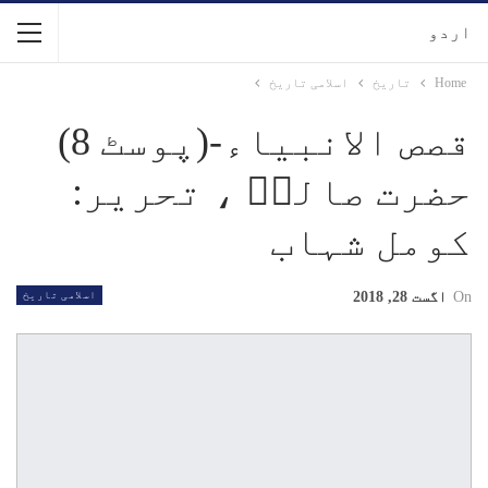
اردو
Home
تاریخ
اسلامی تاریخ
قصص الانبیاء-(پوسٹ 8)
حضرت صالحؑ ، تحریر:
کومل شہاب
On
اگست 28, 2018
اسلامی تاریخ