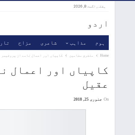
ہفتہ, اگست 8, 2026
اردو
ہوم
مذاہب
شاعری
مزاح
تار
Home
متفرق مضامین
کاپیاں اور اعمال نامے از پروفیسر 
کاپیاں اور اعمال نا
عقیل
On
جنوری 25, 2018