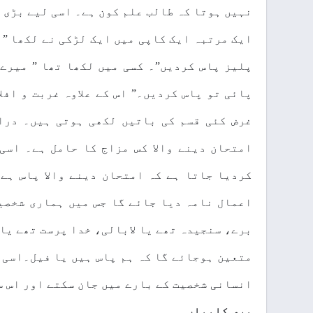
نہیں ہوتا کہ طالب علم کون ہے۔ اسی لیے بڑی 
ایک مرتبہ ایک کاپی میں ایک لڑکی نے لکھا ” 
پلیز پاس کردیں”۔ کسی میں لکھا تھا ” میرے
پائی تو پاس کردیں۔” اس کے علاوہ غربت و افل
غرض کئی قسم کی باتیں لکھی ہوتی ہیں۔ درا
امتحان دینے والا کس مزاج کا حامل ہے۔ اسی
کردیا جاتا ہے کہ امتحان دینے والا پاس ہے
اعمال نامہ دیا جائے گا جس میں ہماری شخصی
برے، سنجیدہ تھے یا لابالی، خدا پرست تھے یا
متعین ہوجائے گا کہ ہم پاس ہیں یا فیل۔اسی 
انسانی شخصیت کے بارے میں جان سکتے اور اس س
بری کاپیاں