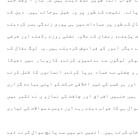
پاتے۔ نتیجے کے طور پر وہ فیل ہوجاتے ہیں۔ دین کے
ال کے طور پر عبادات میں ہی پوری زندگی بسر کردیتے
 پڑھتے، رمضان کے علاوہ نفلی روزے رکھتے اور فرضی
کے دیگر امور کو فراموش کردیتے ہیں۔یہ لوگ مثال کے
ہوکر لوگوں سے بدتمیزی کرتے، کاروبار میں دھوکا
و چغلی سے فساد برپا کرتے، انسانوں کا قتل کرنے
اور ہر قسم کی غیر اخلاقی حرکت کو اپنی عبادت گزاری
 ہیں جنہیں اشراق اور چاشت کی نمازو ں نے تکبر میں
وال ہی کا جواب دیتے رہے اور دوسرے سوالات کی تیاری
خاب کرتے ہیں۔ انھیں دس میں سے پانچ سوال کرنے تھے