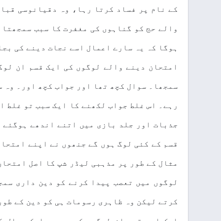
کے نام پر فساد کرتا رہا، وہ دقیانوسی قبائ
والے حج کو گناہوں کی مغفرت کا سبب سمجھتا ر
ہوگا کہ یہ سارے اعمال اسے نجات دینے کی بجا
امتحان دینے والے لوگوں کی ایک قسم ان لوگ
سمجھا۔ سوال کچھ تھا اور جواب کچھ اور۔ وہ س
رہے۔ اس غلط جواب لکھنے کا ایک سبب تو غلط اس
جذبات اور جلد بازی میں اتنے اندھے ہوگئے ک
قسم کے کئی لوگ ہوں گے جنھوں نے اپنے امتحان
مثال کے طور پر مذہبی لیڈر شپ کا اصل امتحان
لوگوں میں تعصب پیدا کرنے کو دین داری سمجھ
کرتے لیکن وہ ظاہری رسومات ہی کو دین کے طور
ایک اور قسم ان لوگوں کی ہے جو ایک سوال ک