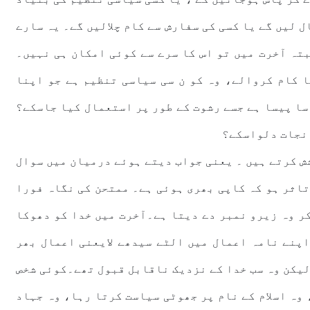
 لیں گے یا کسی کی سفارش سے کام چلالیں گے۔ یہ سارے
تہ آخرت میں تو اس کا سرے سے کوئی امکان ہی نہیں۔
ا کام کروالے، وہ کو ن سی سیاسی تنظیم ہے جو اپنا
 سا پیسا ہے جسے رشوت کے طور پر استعمال کیا جاسکے؟
 نجات دلواسکے؟
ش کرتے ہیں ۔ یعنی جواب دیتے ہوئے درمیان میں سوال
تاثر ہو کہ کاپی بھری ہوئی ہے۔ ممتحن کی نگاہ فورا
کر وہ زیرو نمبر دے دیتا ہے۔آخرت میں خدا کو دھوکا
اپنے نامہ اعمال میں الٹے سیدھے لایعنی اعمال بھر
لیکن وہ سب خدا کے نزدیک ناقابل قبول تھے۔کوئی شخص
 وہ اسلام کے نام پر جھوٹی سیاست کرتا رہا، وہ جہاد