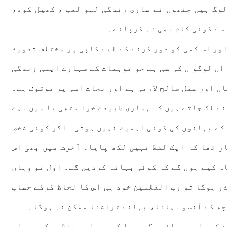
لوگ ہیں جنھوں نے ساری زندگی لہو لعب ، کھیل کود،
سے کوئی کام بھی نہ کرپائے۔
ور اس کمی کو دور کرنے کے لیے کاپی پر مختلف تعویذ
ان لوگو ں کی سی ہے جو توہمات کے سہارے اپنی زندگی
ن اور عمل صالح لازمی ہے اور نجات اسی پر موقوف ہے۔
ے لگ جاتے ہیں کہ ہماری طبیعت خراب تھی یا میں بہت
 کے بہانوں کی کوئی اہمیت نہیں ہوتی۔ اگر کوئی شخص
ر تھا کہ ایک لفظ نہیں لکھ پایا۔ آخرت میں بھی اس
اہ کیے ہوں گے کہ کوئی بہانہ کردیں گے۔ اول تو وہاں
ر ہوگا تو رب العٰلمین خود ہی اس کا لحاظ کرکے حساب
چھ کے آنسو بہانا، بہانے تراشنا ممکن نہ ہوگا۔
ے کر پاس ہوجائیں گے ، یا کسی سیاسی تنظیم کی بنیاد