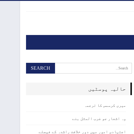
حالیہ پوسٹیں
میری کرسمس کا ترجمہ
وہ اشعار جو ضرب المثل بنے
اجتہادی امور میں دور خلافت راشدہ کے فیصلے