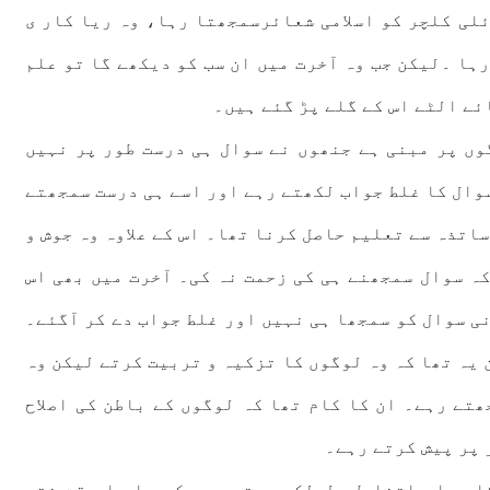
لی کلچر کو اسلامی شعائرسمجھتا رہا، وہ ریا کار ی
ہا ۔لیکن جب وہ آخرت میں ان سب کو دیکھے گا تو علم
ئے الٹے اس کے گلے پڑ گئے ہیں۔
وں پر مبنی ہے جنھوں نے سوال ہی درست طور پر نہیں
وال کا غلط جواب لکھتے رہے اور اسے ہی درست سمجھتے
اتذہ سے تعلیم حاصل کرنا تھا۔ اس کے علاوہ وہ جوش و
ہ سوال سمجھنے ہی کی زحمت نہ کی۔ آخرت میں بھی اس
ی سوال کو سمجھا ہی نہیں اور غلط جواب دے کر آگئے۔
 یہ تھا کہ وہ لوگوں کا تزکیہ و تربیت کرتے لیکن وہ
تے رہے۔ ان کا کام تھا کہ لوگوں کے باطن کی اصلاح
 پر پیش کرتے رہے۔
ا جواب اتنا طویل لکھ دیتے ہیں کہ سار ا وقت ختم