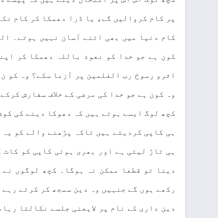
پر کام کروالیں گے، یا ڈرا دھمکا کر کام نکال
کام دنیا میں بھی اتنے آسان نہیں ہوتے۔ الب
کون ہے جو خدا کو نعوذ باللہ دھمکا کر اپن
اثرو رسوخ رب العٰلمین پر آزما سکے؟ وہ کو ن
وہ کون ہے جو خدا کی مرضی کے خلاف سفارش کرکے
کچھ لوگ ایسے ہوتے ہیں کہ دھوکا دینے کی کوش
ہی کاپی کردیتے ہیں تاکہ پڑھنے والے کو یہ 
ہی تاڑ لیتی ہے اور بھری ہوئی کاپی کو کاٹ 
دینا تو قطعا ممکن نہ ہوگا۔ کچھ لوگوں نے 
رکھے ہوں گے جنہیں وہ دین سمجھ کر کرتے رہے 
دین داری کے نام پر لایعنی جلسے نکالتا رہا،