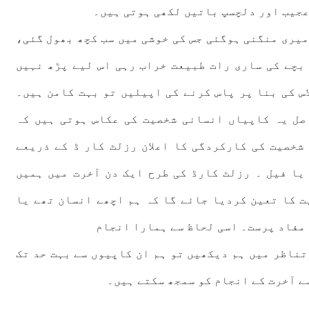
عجیب اور دلچسپ باتیں لکھی ہوتی ہیں۔
میری منگنی ہوگئی جس کی خوشی میں سب کچھ بھول گئی،
 بچے کی ساری رات طبیعت خراب رہی اس لیے پڑھ نہیں
اس کی بنا پر پاس کرنے کی اپیلیں تو بہت کامن ہیں۔
صل یہ کاپیاں انسانی شخصیت کی عکاس ہوتی ہیں کہ
 شخصیت کی کارکردگی کا اعلان رزلٹ کار ڈ کے ذریعے
 یا فیل ۔ رزلٹ کارڈ کی طرح ایک دن آخرت میں ہمیں
ت کا تعین کردیا جائے گا کہ ہم اچھے انسان تھے یا
 مفاد پرست۔ اسی لحاظ سے ہمارا انجام
تناظر میں ہم دیکھیں تو ہم ان کاپیوں سے بہت حد تک
ے آخرت کے انجام کو سمجھ سکتے ہیں۔