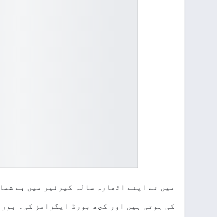
میں نے اپنے اٹھارہ سالہ کیرئیر میں بے شما
کی ہوتی ہیں اور کچھ بورڈ ایگزامز کی۔ بورڈ