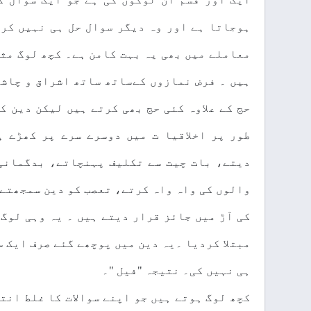
ہوجاتا ہے اور وہ دیگر سوال حل ہی نہیں کر
معاملے میں بھی یہ بہت کامن ہے۔ کچھ لوگ مث
ہیں ۔ فرض نمازوں کےساتھ ساتھ اشراق و چاشت
حج کے علاوہ کئی حج بھی کرتے ہیں لیکن دین 
طور پر اخلاقیا ت میں دوسرے سرے پر کھڑے 
دیتے، بات چیت سے تکلیف پہنچاتے، بدگمانی 
والوں کی واہ واہ کرتے، تعصب کو دین سمجھتے 
کی آڑ میں جائز قرار دیتے ہیں ۔ یہ وہی لوگ
مبتلا کردیا ۔یہ دین میں پوچھے گئے صرف ایک س
ہی نہیں کی۔ نتیجہ "فیل "۔
کچھ لوگ ہوتے ہیں جو اپنے سوالات کا غلط انت