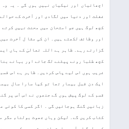
اچھائیاں اور نیکیاں نہیں ہوں گی ۔ یہ وہ 
غفلت اور دنیا میں لگادی اور آخرت کے حوالے 
کچھ لوگ ہیں جو امتحان میں محنت نہیں کرتے ا
اور وظائف لکھتے ہیں۔ ان کی مثا ل آخرت میں 
گزارتے رہے۔ ظاہر ہے اللہ تعالیٰ کے ہاں ایما
کچھ طلبا رونے پیٹنے لگ جاتے اور بہانے بنان
غریب ہوں اس لیے پاس کردیں۔ ظاہر ہے اس قسم
ایک دن قبل بیمار تھا تو کیا سارا سال بیما
قسم کے لوگ پیش ہوں گے جنھوں نے اس آس پر گن
زبانیں گنگ ہوجائیں گی ۔ اگر کسی کا کوئی عذ
کتاب کریں گے۔ لیکن وہاں جھوٹ بولنا، مگر م
کچھ لوگ اس آس پر امتحان دیتے ہیں کہ پیسے د