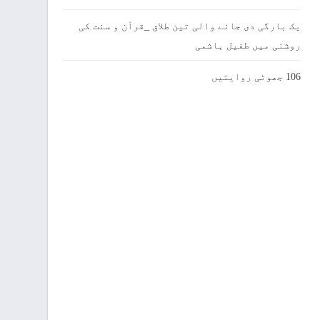
یک بارگی دی جانے والی تین طلاق _قرآن و سنت کی
روشنی میں طفیل ہاشمی
106 جھوٹی روایتیں