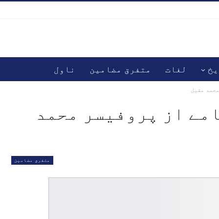
یخ
لغات
متفرق مضامین
ناول
محمد عقیل
مے از پروفیسر محمد
متفرق مضامین