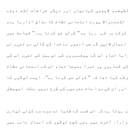
طیفے، لایعنی کہانیاں اور دیگر خرافات لکھ دیتے
 لکھنےوالا پورے امتحانی نظام کا مذاق اڑارہا ہے،
کرکے یہ کہہ رہا ہے ” کرلو جو کرنا ہے۔” قیامت میں
اعمال لائیں گے جب انھوں نے خدا کو گالی دی تھی، اس
ایا تھا، اس کے پیغمبروں کی توہین کی تھی، اس کی
کی کتابوں پر تبرا بھیجا تھا، اس کے امتحانی نظام
کے کہا تھا کہ ” کرلو جو کرنا ہے”۔ ایسے لوگوں کا
اور ان کی سزا عام مجرموں کی طرح نہیں بلکہ اسپیشل
 ہوتا ہے کہ اس قسم کے طلبا نے سرے سے کوئی تیاری
گزارا۔ آخرت میں بھی کچھ لوگوں کے اعمال نامے میں